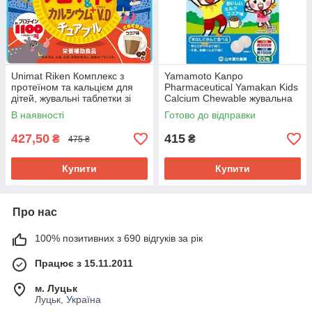
Unimat Riken Комплекс з
Yamamoto Kanpo
протеїном та кальцієм для
Pharmaceutical Yamakan Kids
дітей, жувальні таблетки зі
Calcium Chewable жувальна
смаком какао, 90 таблеток.
добавка з кальцієм для дітей,
В наявності
Готово до відправки
До 12/2026
смак какао, 60 таб. До
05/2027
427,50
415
₴
₴
475 ₴
Купити
Купити
Про нас
100% позитивних з 690 відгуків за рік
Працює з 15.11.2011
м. Луцьк
Луцьк, Україна