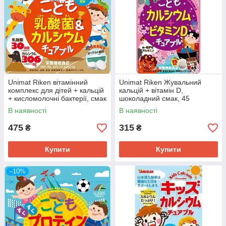
Unimat Riken вітамінний
Unimat Riken Жувальний
комплекс для дітей + кальцій
кальцій + вітамін D,
+ кисломолочні бактерії, смак
шоколадний смак, 45
йогурт, 90 жувальних
таблеток. До 07/2027
В наявності
В наявності
таблеток. До 09/2027
475
315
₴
₴
Купити
Купити
–10%