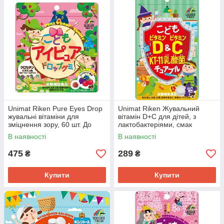
Unimat Riken Pure Eyes Drop
Unimat Riken Жувальний
жувальні вітаміни для
вітамін D+С для дітей, з
зміцнення зору, 60 шт. До
лактобактеріями, смак
04/2028
винограду, 30 шт. До 09/2028
В наявності
В наявності
475
289
₴
₴
Купити
Купити