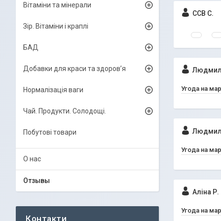
Вітаміни та мінерали
ССВ С.
Зір. Вітаміни і краплі
БАД
Добавки для краси та здоров’я
Людмил
Угода на ма
Нормалізація ваги
Чай. Продукти. Солодощі.
Людмил
Побутові товари
Угода на ма
О нас
Отзывы
Аліна Р.
Угода на ма