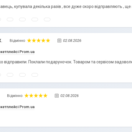
авець, купувала декілька разів , все дуже скоро відправляють , щ
Х.
02.08.2026
Відмінно
ркетплейсі Prom.ua
 відправили. Поклали подаруночок. Товаром та сервісом задовол
02.08.2026
Відмінно
ркетплейсі Prom.ua