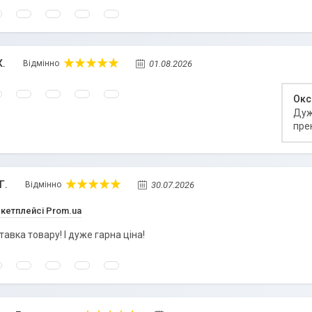
К.
01.08.2026
Відмінно
Окс
Дуж
пре
Г.
30.07.2026
Відмінно
ркетплейсі Prom.ua
авка товару! І дуже гарна ціна!