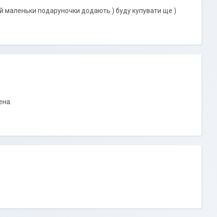
е й маленьки подаруночки додають ) буду купувати ще )
ена.