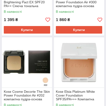
Brightening Pact EX SPF20
Power Foundation Air #300
PA++ Сяюча тональна
компактна пудра-основа
основа, рефіл, OC405е Охра,
SPF20/PA++ без кейса 8,5 г
В наявності
В наявності
9,3 г
1 395
1 860
₴
₴
Купити
Купити
Kose Cosme Decorte The Skin
Kose Elsia Platinum White
Power Foundation Air #202
Cover Foundation
компактна пудра-основа
SPF35/PA+++ Компактна
SPF20/PA++ без кейса 8,5 г
пудра, кейс, дзеркало, 410
В наявності
В наявності