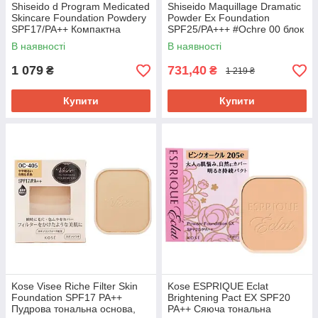
Shiseido d Program Medicated
Shiseido Maquillage Dramatic
Skincare Foundation Powdery
Powder Ex Foundation
SPF17/PA++ Компактна
SPF25/PA+++ #Ochre 00 блок
пудра, PO10, рефіл 10,5 г
компактної пудри 9,3 г
В наявності
В наявності
1 079
731,40
₴
₴
1 219 ₴
Купити
Купити
Kose Visee Riche Filter Skin
Kose ESPRIQUE Eclat
Foundation SPF17 PA++
Brightening Pact EX SPF20
Пудрова тональна основа,
PA++ Сяюча тональна