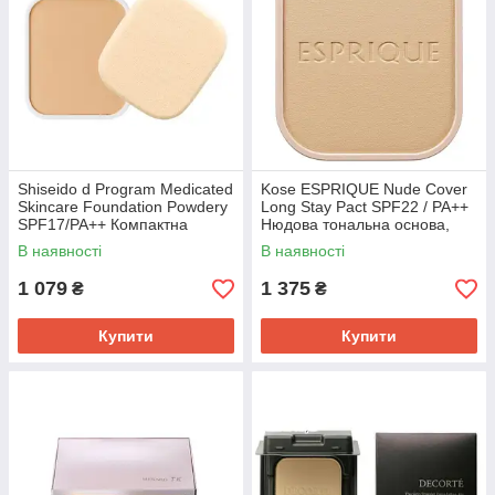
Shiseido d Program Medicated
Kose ESPRIQUE Nude Cover
Skincare Foundation Powdery
Long Stay Pact SPF22 / PA++
SPF17/PA++ Компактна
Нюдова тональна основа,
пудра, OC20, рефіл 10,5 г
BO-305 Beige Ocher, рефіл, 9
В наявності
В наявності
г
1 079
1 375
₴
₴
Купити
Купити