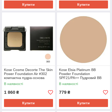
Купити
Купити
Kose Cosme Decorte The Skin
Kose Elsia Platinum BB
Power Foundation Air #302
Powder Foundation
компактна пудра-основа
SPF21/PA++ Пудровий ВВ
SPF20/PA++ без кейса 8,5 г
крем у футлярі зі спонжем,
В наявності
В наявності
405 Ocher, 10 г
1 860
779
₴
₴
Купити
Купити