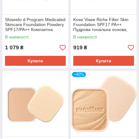
Shiseido d Program Medicated
Kose Visee Riche Filter Skin
Skincare Foundation Powdery
Foundation SPF17 PA++
SPF17/PA++ Компактна
Пудрова тональна основа,
пудра, OC00, рефіл 10,5 г
змінний блок, ОС-410, 10 г
В наявності
В наявності
1 079
919
₴
₴
Купити
Купити
–40%