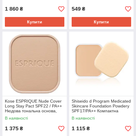
Ocher 9,3 г
1 860
549
₴
₴
Купити
Купити
Kose ESPRIQUE Nude Cover
Shiseido d Program Medicated
Long Stay Pact SPF22 / PA++
Skincare Foundation Powdery
Нюдова тональна основа,
SPF17/PA++ Компактна
PO-205 Pink Ocher, рефіл, 9 г
пудра, OC10 охра, рефіл
В наявності
В наявності
10,5 г
1 375
1 115
₴
₴