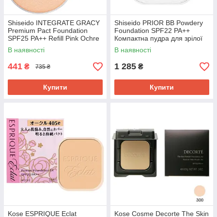
Shiseido INTEGRATE GRACY
Shiseido PRIOR BB Powdery
Premium Pact Foundation
Foundation SPF22 PA++
SPF25 PA++ Refill Pink Ochre
Компактна пудра для зрілої
20 компактна тональна
шкіри Охра 1, Refill 10 г
В наявності
В наявності
основа, 8,5 г
441
1 285
₴
₴
735 ₴
Купити
Купити
Kose ESPRIQUE Eclat
Kose Cosme Decorte The Skin