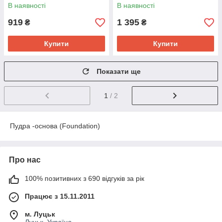
змінний блок, ОС-405, 10 г
основа, рефіл, PO205e
В наявності
В наявності
Рожева охра, 9,3 г
919
1 395
₴
₴
Купити
Купити
Показати ще
1
/ 2
Пудра -основа (Foundation)
Про нас
100% позитивних з 690 відгуків за рік
Працює з 15.11.2011
м. Луцьк
Луцьк, Україна