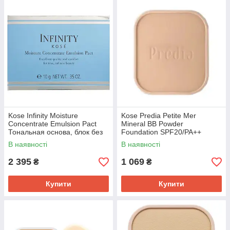
Kose Infinity Moisture
Kose Predia Petite Mer
Concentrate Emulsion Pact
Mineral BB Powder
Тональная основа, блок без
Foundation SPF20/PA++
футляра, 205 Pink Ocher, 10 г
Мінеральна BB основа, OC-
В наявності
В наявності
410 Ocher, рефіл 10 г
2 395
1 069
₴
₴
Купити
Купити