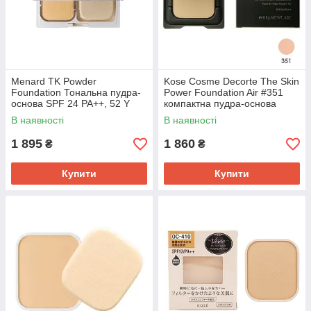
Menard TK Powder
Kose Cosme Decorte The Skin
Foundation Тональна пудра-
Power Foundation Air #351
основа SPF 24 PA++, 52 Y
компактна пудра-основа
беж, 12 г
SPF20/PA++ без кейса 8,5 г
В наявності
В наявності
1 895
1 860
₴
₴
Купити
Купити