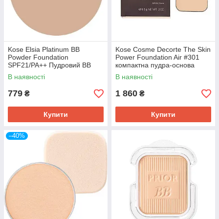
Kose Elsia Platinum BB
Kose Cosme Decorte The Skin
Powder Foundation
Power Foundation Air #301
SPF21/PA++ Пудровий ВВ
компактна пудра-основа
крем у футлярі зі спонжем,
SPF20/PA++ без кейса 8,5 г
В наявності
В наявності
205 Pink Ocher, 10 г
779
1 860
₴
₴
Купити
Купити
–40%