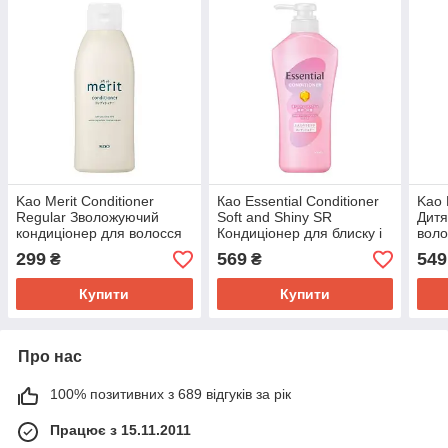
Kao Merit Conditioner
Као Essential Conditioner
Kao 
Regular Зволожуючий
Soft and Shiny SR
Дитя
кондиціонер для волосся
Кондиціонер для блиску і
воло
від лупи, 200 мл
гладкості волосся, з
мл
299
569
549
₴
₴
дозатором, 450 мл
Купити
Купити
Про нас
100% позитивних з 689 відгуків за рік
Працює з 15.11.2011