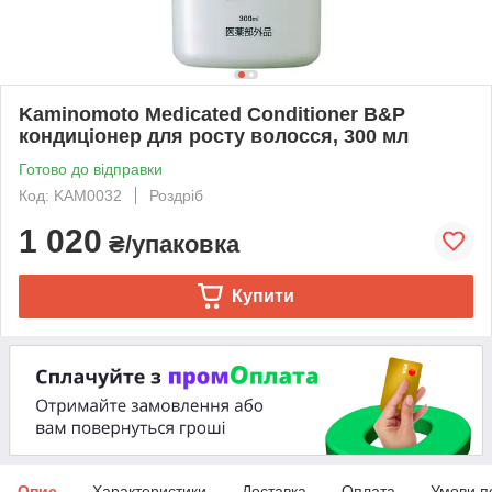
Kaminomoto Medicated Conditioner B&P
кондиціонер для росту волосся, 300 мл
Готово до відправки
Код: KAM0032
Роздріб
1 020
₴/упаковка
Купити
Опис
Характеристики
Доставка
Оплата
Умови п