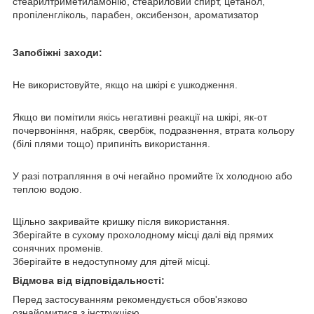
стеарилтриметиламонію, стеариловий спирт, цетанол,
пропіленгліколь, парабен, оксибензон, ароматизатор
Запобіжні заходи:
Не використовуйте, якщо на шкірі є ушкодження.
Якщо ви помітили якісь негативні реакції на шкірі, як-от
почервоніння, набряк, свербіж, подразнення, втрата кольору
(білі плями тощо) припиніть використання.
У разі потрапляння в очі негайно промийте їх холодною або
теплою водою.
Щільно закривайте кришку після використання.
Зберігайте в сухому прохолодному місці далі від прямих
сонячних променів.
Зберігайте в недоступному для дітей місці.
Відмова від відповідальності:
Перед застосуванням рекомендується обов'язково
ознайомитися з інструкцією.