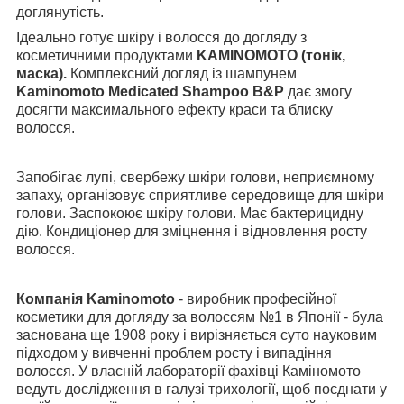
доглянутість.
Ідеально готує шкіру і волосся до догляду з
косметичними продуктами
KAMINOMOTO (тонік,
маска).
Комплексний догляд із шампунем
Kaminomoto Medicated Shampoo B&P
дає змогу
досягти максимального ефекту краси та блиску
волосся.
Запобігає лупі, свербежу шкіри голови, неприємному
запаху, організовує сприятливе середовище для шкіри
голови. Заспокоює шкіру голови. Має бактерицидну
дію. Кондиціонер для зміцнення і відновлення росту
волосся.
Компанія Kaminomoto
- виробник професійної
косметики для догляду за волоссям №1 в Японії - була
заснована ще 1908 року і вирізняється суто науковим
підходом у вивченні проблем росту і випадіння
волосся. У власній лабораторії фахівці Каміномото
ведуть дослідження в галузі трихології, щоб поєднати у