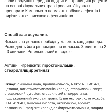
своїй продукції передові відкриття і традиційні рецепти
на основі лікувальних трав і рослин. Лікувальні
препарати Каміномото не мають побічних ефектів і
вирізняються високою ефективністю.
Спосіб застосування:
Візьміть на долоню необхідну кількість кондиціонера.
Розподіліть його рівномірно по волоссю. Залиште на 2
- 3 хвилини. Ретельно змийте водою.
Активні інгредієнти:
піроктоноламін,
стеарилгліцирретинат
Склад:
очищена вода, пропіленгліколь, Nikkor NET-814-1,
цетанол, алкілтриметиламонію хлорид, стеариловий спирт,
стеариловий pyrocton, стеариловий гліцирретинат,
подовжувальний екстракт трави, Кузин екстракт, олія жожоба,
С.М. -8704C, лимонна кислота, оксибензон, аромат.
позначена інгредієнт: хлорид алкілтриметиламонію, хлорид