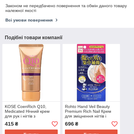
Законом не передбачено повернення та обмін даного товару
належної якості
Всі умови повернення
Подібні товари компанії
KOSE CoenRich Q10,
Rohto Hand Veil Beauty
Medicated Нічний крем
Premium Rich Nail Крем
для рук і нігтів з
для зміцнення нігтів і
коензимом, 80 г
догляду за кутикулою, 24 г
415
696
₴
₴