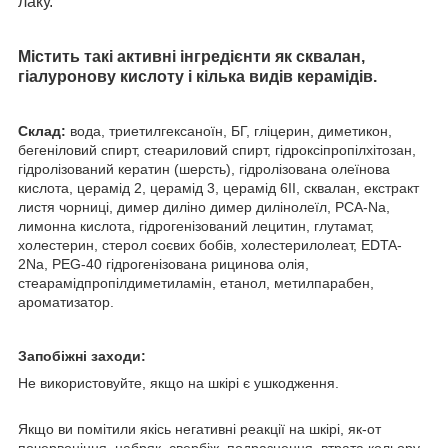
лаку.
Містить такі активні інгредієнти як сквалан,
гіалуронову кислоту і кілька видів керамідів.
Склад:
вода, триетилгексаноїн, БГ, гліцерин, диметикон,
бегеніловий спирт, стеариловий спирт, гідроксіпропілхітозан,
гідролізований кератин (шерсть), гідролізована олеїнова
кислота, церамід 2, церамід 3, церамід 6II, сквалан, екстракт
листя чорниці, димер диліно димер дилінолеїл, PCA-Na,
лимонна кислота, гідрогенізований лецитин, глутамат,
холестерин, стерол соєвих бобів, холестерилолеат, EDTA-
2Na, PEG-40 гідрогенізована рицинова олія,
стеарамідпропілдиметиламін, етанол, метилпарабен,
ароматизатор.
Запобіжні заходи:
Не використовуйте, якщо на шкірі є ушкодження.
Якщо ви помітили якісь негативні реакції на шкірі, як-от