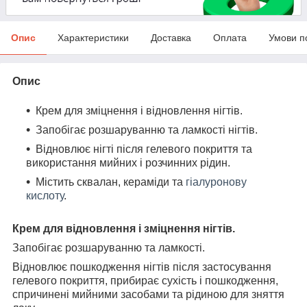
Опис
Характеристики
Доставка
Оплата
Умови п
Опис
Крем для зміцнення і відновлення нігтів.
Запобігає розшаруванню та ламкості нігтів.
Відновлює нігті після гелевого покриття та
використання мийних і розчинних рідин.
Містить сквалан, кераміди та
гіалуронову
кислоту
.
Крем для відновлення і зміцнення нігтів.
Запобігає розшаруванню та ламкості.
Відновлює пошкодження нігтів після застосування
гелевого покриття, прибирає сухість і пошкодження,
спричинені мийними засобами та рідиною для зняття