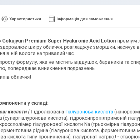
Характеристики
Інформація для замовлення
 Gokujyun Premium Super Hyaluronic Acid Lotion
преміум л
оздоровлює шкіру обличчя, розгладжує зморшки, насичує в
я в ній вологи на тривалий час.
 просту формулу, яка не містить віддушок, барвників та сп
тю, попереджає виникнення подразнень.
типів обличчя!
омпонент
и
у
складі
:
ов
і
кислот
и
(
Гідролізована
гіалуронова кислота
(нанорозмі
a (супергіалуронова кислота), гідроксипропілтримоній гіалу
, кроссполімер гіалуронової кислоти Na (трьохмірна гіалурон
ферментована рідина (гіалуронова кислота, ферментована мо
ова кислота типу проникнення), гіалуронат натрію
)
- створю