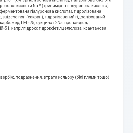
атрію * (супергіалуронова кислота), гіалуронова кислота
уронової кислоти Na * (тривимірна гіалуронова кислота),
ерментована гіалуронова кислота), гідролізована
 suizendinori (сакран), гідролізований гідролізований
 карбомер, ПЕГ-75, сукцинат 2Na, пропандіол,
ій-51, капрілгідрокс гідроксіетілцелюлоза, ксантанова
 свербіж, подразнення, втрата кольору (білі плями тощо)