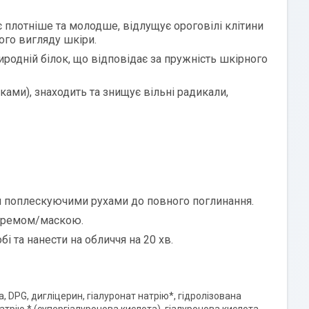
є плотніше та молодше, відлущує ороговілі клітини
го вигляду шкіри.
риродній білок, що відповідає за пружність шкірного
ами), знаходить та знищує вільні радикали,
ими поплескуючими рухами до повного поглинання.
д кремом/маскою.
і та нанести на обличчя на 20 хв.
 DPG, дигліцерин, гіалуронат натрію*, гідролізована