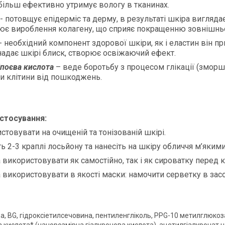
а більш ефективно утримує вологу в тканинах.
- потовщує епідерміс та дерму, в результаті шкіра вигляда
ює вироблення колагену, що сприяє покращенню зовнішньо
- необхідний компонент здорової шкіри, як і еластин він п
надає шкірі блиск, створює освіжаючий ефект.
по
є
ва кислота
– веде боротьбу з процесом глікації (зморшк
и клітини від пошкоджень.
стосування
:
стовувати на очищеній та тонізованій шкірі.
ть 2-3 краплі лосьйону та нанесіть на шкіру обличчя м’як
використовувати як самостійно, так і як сироватку пере
використовувати в якості маски: намочити серветку в засоб
а, BG, гідроксіетилсечовина, пентиленгліколь, PPG-10 метилглюкоза,