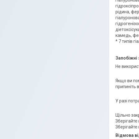
гіалуронов
гідроксіпро
рідина, фе
гіалуронова
гідрогенізо
діетоксісук
камедь, фе
* 7 типів г
Запобіжні 
Не викорис
Якщо ви пом
припиніть 
У разі пот
Щільно зак
Зберігайте
Зберігайте 
Відмова ві