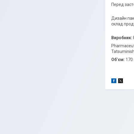
Перед заст
Дизайн пак
склад проду
Виробник:
Pharmaceut
Tatsuminishi
Об’єм:
170