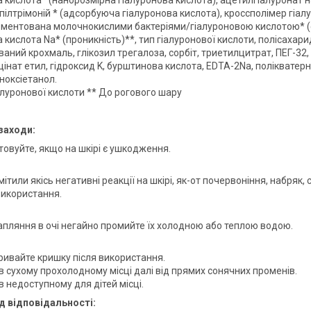
а кислота* (нанорозмірна гіалуронова кислота), ацетилгіалуронат н
пілтрімоній * (адсорбуюча гіалуронова кислота), кроссполімер гіал
рментована молочнокислими бактеріями/гіалуроновою кислотою* (ф
 кислота Na* (проникність)**, тип гіалуронової кислоти, полісахарид
ваний крохмаль, глікозил трегалоза, сорбіт, триетилцитрат, ПЕГ-32,
цінат етил, гідроксид K, бурштинова кислота, EDTA-2Na, полікватерн
ноксіетанол.
іалуронової кислоти ** До рогового шару
заходи:
товуйте, якщо на шкірі є ушкодження.
ітили якісь негативні реакції на шкірі, як-от почервоніння, набряк,
використання.
рапляння в очі негайно промийте їх холодною або теплою водою.
ривайте кришку після використання.
 в сухому прохолодному місці далі від прямих сонячних променів.
в недоступному для дітей місці.
д відповідальності: