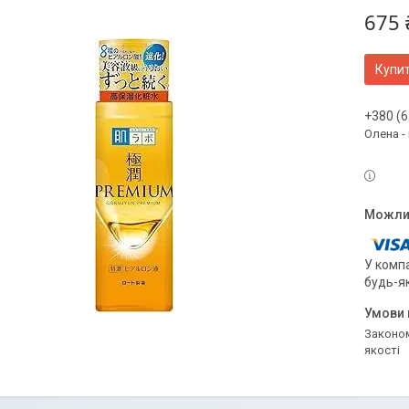
675 
Купи
+380 (6
Олена -
У компа
будь-я
Законом не передбачено повернення та обмін даного товару належної
якості