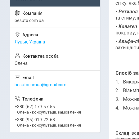
сітку, як
• Ретинол
та стимул
besuto.com.ua
• Колаген
покрову, 
• Альфа-л
і
Луцьк, Україна
захищаюч
Олена
Спос
і
б
за
1. Викори
besutocomua@gmail.com
2. Візьмі
3. Можна 
+380 (67) 179-57-55
4. Можна 
Олена - консультації, замовлення
+380 (95) 019-72-68
Олена - консультації, замовлення
Склад:
вод