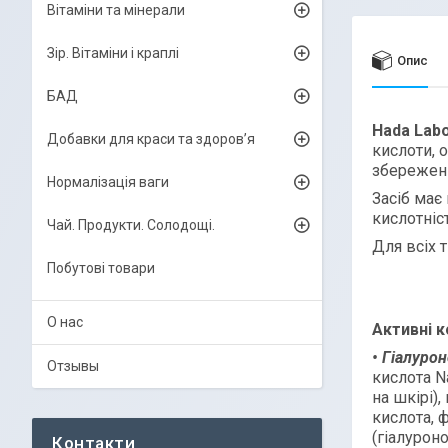
Вітаміни та мінерали
Зір. Вітаміни і краплі
Опис
БАД
Hada Labo
Добавки для краси та здоров’я
кислоти, 
збереженн
Нормалізація ваги
Засіб має
кислотніс
Чай. Продукти. Солодощі.
Для всіх 
Побутові товари
О нас
Активн
і
к
• Г
і
алурон
Отзывы
кислота N
на шкірі)
кислота, 
(гіалурон