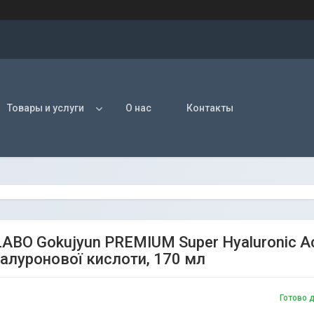
Товары и услуги
О нас
Контакты
ABO Gokujyun PREMIUM Super Hyaluronic A
іалуронової кислоти, 170 мл
Готово 