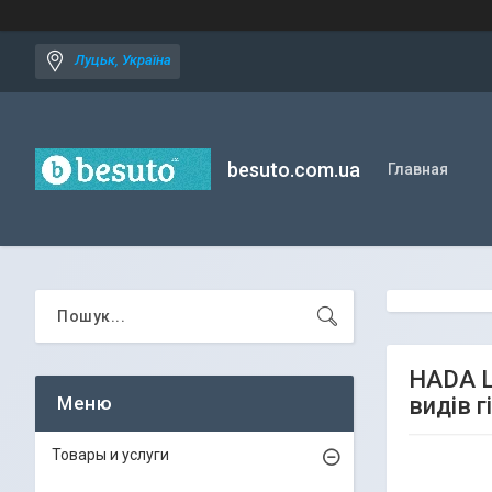
Луцьк, Україна
besuto.com.ua
Главная
HADA L
видів г
Товары и услуги