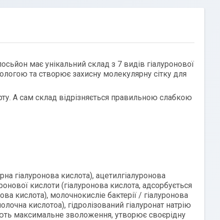
осьйон має унікальний склад з 7 видів гіалуронової
ологою та створює захисну молекулярну сітку для
ирту. А сам склад відрізняється правильною слабкою
рна гіалуронова кислота), ацетилгіалуронова
ронової кислоти (гіалуронова кислота, адсорбується
ова кислота), молочнокисліе бактерії / гіалуронова
лочна кислотоа), гідролізований гіалуронат натрію
ють максимальне зволоження, утворює своєрідну