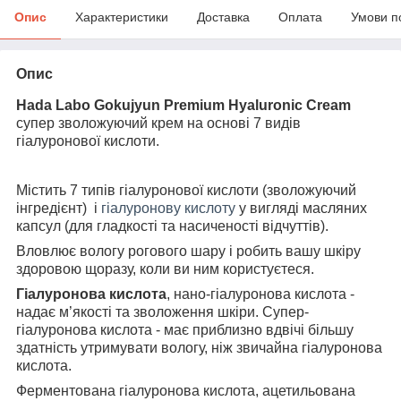
Опис
Характеристики
Доставка
Оплата
Умови п
Опис
Hada Labo Gokuj
y
un Premium Hyaluronic Cream
супер зволожуючий крем на основі 7 видів
гіалуронової кислоти.
Містить 7 типів гіалуронової кислоти (зволожуючий
інгредієнт) і
гіалуронову кислоту
у вигляді масляних
капсул (для гладкості та насиченості відчуттів).
Вловлює вологу рогового шару і робить вашу шкіру
здоровою щоразу, коли ви ним користуєтеся.
Гіалуронова кислота
, нано-гіалуронова кислота -
надає м’якості та зволоження шкіри. Супер-
гіалуронова кислота - має приблизно вдвічі більшу
здатність утримувати вологу, ніж звичайна гіалуронова
кислота.
Ферментована гіалуронова кислота, ацетильована