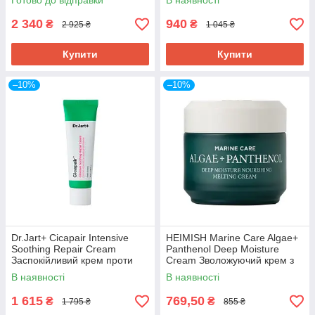
Готово до відправки
В наявності
До 05/2027
2 340
940
₴
₴
2 925 ₴
1 045 ₴
Купити
Купити
–10%
–10%
Dr.Jart+ Cicapair Intensive
HEIMISH Marine Care Algae+
Soothing Repair Cream
Panthenol Deep Moisture
Заспокійливий крем проти
Cream Зволожуючий крем з
почервонінь, 50 мл. До
морськими екстрактами, 55
В наявності
В наявності
05/2027
мл. До 04/2027
1 615
769,50
₴
₴
1 795 ₴
855 ₴