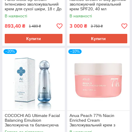
Інтенсивно зволожувальний
зволожуючий преміальний
крем для сухої шкіри, 18 г. До
крем SPF20, 40 мл
10/2026
В наявності
В наявності
893,40
3 000
₴
₴
1 489 ₴
3 750 ₴
Купити
Купити
–20%
–10%
COCOCHI AG Ultimate Facial
Anua Peach 77% Niacin
Balancing Emulsion
Enriched Cream
Зволожуюча та балансуюча
Зволожувальний крем з
емульсія, 130 мл
екстратком персика, 50 мл.