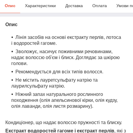
Опис
Характеристики
Доставка
Оплата
Умови п
Опис
Лінія засобів на основі екстракту перлів, лотоса
і водоростей гагоме.
Зволожує, насичує поживними речовинами,
надає волоссю об'єм і блиск. Доглядає за шкірою
голови.
Рекомендується для всіх типів волосся.
Не містить лауретсульфату натрію та
лаурилсульфату натрію.
Ніжний запах натурального рослинного
походження (олія апельсинової кірки, олія кудзу,
олія лаванди, олія листя розмарину).
Кондиціонер, що надає волоссю пружності та блиску.
Екстракт водоростей гагоме і екстракт перлів
, які з