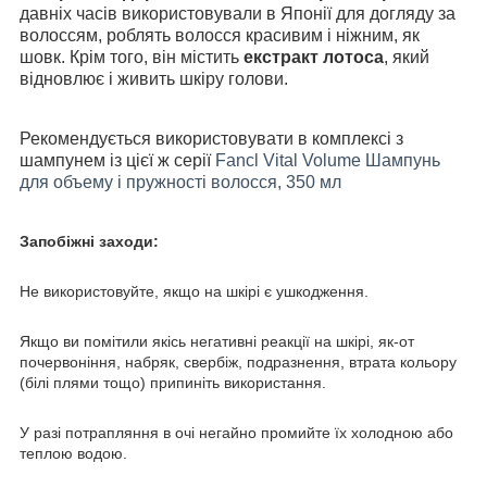
давніх часів використовували в Японії для догляду за
волоссям, роблять волосся красивим і ніжним, як
шовк. Крім того, він містить
екстракт лотоса
, який
відновлює і живить шкіру голови.
Рекомендується використовувати в комплексі з
шампунем із цієї ж серії
Fancl Vital Volume Шампунь
для объему і пружності волосся, 350 мл
Запобіжні заходи:
Не використовуйте, якщо на шкірі є ушкодження.
Якщо ви помітили якісь негативні реакції на шкірі, як-от
почервоніння, набряк, свербіж, подразнення, втрата кольору
(білі плями тощо) припиніть використання.
У разі потрапляння в очі негайно промийте їх холодною або
теплою водою.