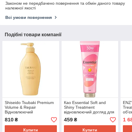
Законом не передбачено повернення та обмін даного товару
належної якості
Всі умови повернення
Подібні товари компанії
Shiseido Tsubaki Premium
Као Essential Soft and
ENZ
Volume & Repair
Shiny Treatment
Trea
Відновлюючий
відновлюючий догляд для
об'є
кондиціонер для об'єму
волосся для об'єму та
270 
810
459
1 6
₴
₴
волосся, 450 мл
блиску, 250 г
Купити
Купити