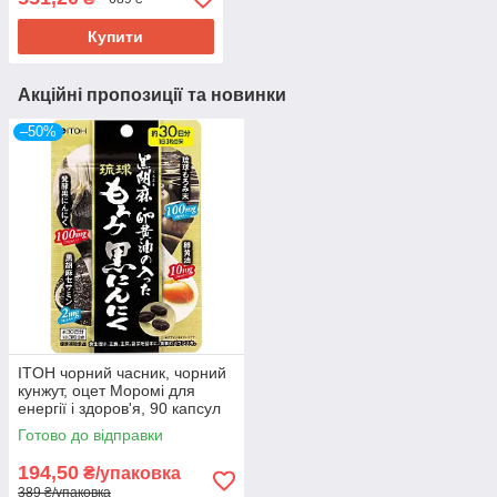
45 днів. До 11/2026
Купити
Акційні пропозиції та новинки
–50%
ITOH чорний часник, чорний
кунжут, оцет Моромі для
енергії і здоров'я, 90 капсул
на 30 днів. До 10/2026
Готово до відправки
194,50
₴/упаковка
389 ₴/упаковка