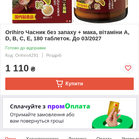
Orihiro Часник без запаху + мака, вітаміни A,
D, B, C, E, 180 таблеток. До 03/2027
Готово до відправки
Код: Orihiro4291
Роздріб
1 110
₴
Купити
Опис
Характеристики
Доставка
Оплата
Умови п