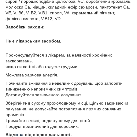
сироп / порошкоподібна целюлоза, VC, оброблений крохмаль,
молюски Ca, ніацин, складний ефір сахарози, пантотенат Ca,
VE, V. B6, V. B2, V.B1, сироп, VA, карамельний пігмент,
фолієва кислота, V.B12, VD
Запобіжні заходи:
Не є лікарським засобом.
Проконсультуйтеся з лікарем, за наявності хронічних
захворювань,
якщо ви вагітні або годуєте грудьми.
Можлива харчова алергія.
Починайте вживання з невеликих дозувань, щоб запобігти
виникненню неприємних симптомів.
Дотримуйтеся зазначеного дозування.
Зберігайте в сухому прохолодному місці, щільно закриваючи
пакування, не допускайте потрапляння прямих сонячних
променів.
Тримайте в місці, недоступному для дітей.
Продукт призначений для дорослих.
Відм
ова
від відповідальності: