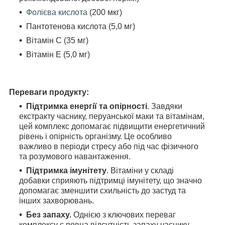
Фолієва кислота
(200 мкг)
Пантотенова кислота (5,0 мг)
Вітамін C (35 мг)
Вітамін E (5,0 мг)
Переваги продукту:
Підтримка енергії та опірності
. Завдяки
екстракту часнику, перуанської маки та вітамінам,
цей комплекс допомагає підвищити енергетичний
рівень і опірність організму. Це особливо
важливо в періоди стресу або під час фізичного
та розумового навантаження.
Підтримка імунітету
. Вітаміни у складі
добавки сприяють підтримці імунітету, що значно
допомагає зменшити схильність до застуд та
інших захворювань.
Без запаху.
Однією з ключових переваг
комплексу є повна відсутність запаху часнику.