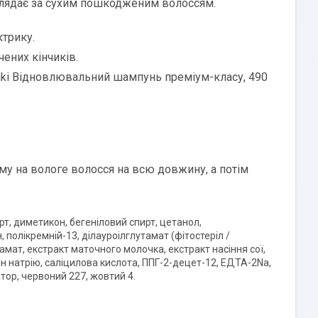
оглядає за сухим пошкодженим волоссям.
ктрику.
чених кінчиків.
ubaki Відновлювальний шампунь преміум-класу, 490
аму на вологе волосся на всю довжину, а потім
рт, диметикон, бегеніловий спирт, цетанол,
 полікремній-13, ділауроілглутамат (фітостеріл /
амат, екстракт маточного молочка, екстракт насіння сої,
н натрію, саліцилова кислота, ППГ-2-децет-12, ЕДТА-2Na,
тор, червоний 227, жовтий 4.