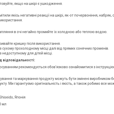
товуйте, якщо на шкірі є ушкодження.
ітили якісь негативні реакції на шкірі, як-от почервоніння, набряк,
використання.
рапляння в очі негайно промийте їх холодною або теплою водою.
ривайте кришку після використання.
 в сухому прохолодному місці далі від прямих сонячних променів.
в недоступному для дітей місці.
д відповідальності:
осуванням рекомендується обов'язково ознайомитися з інструкціє
ування та маркування продукту можуть бути змінені виробником без
кту. Ми гарантуємо оригінальність і якість, а також робимо все мо
Shiseido, Японія
0 мл