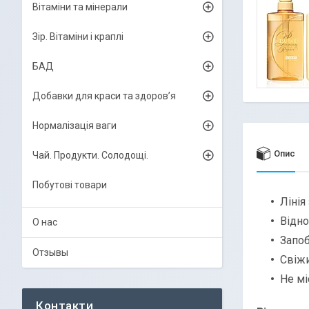
Вітаміни та мінерали
Зір. Вітаміни і краплі
БАД
Добавки для краси та здоров’я
Нормалізація ваги
Опис
Чай. Продукти. Солодощі.
Побутові товари
Лінія
Відн
О нас
Запоб
Отзывы
Свіжи
Не мі