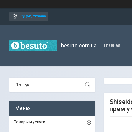
Луцьк, Україна
besuto.com.ua
Главная
Shisei
преміу
Товары и услуги