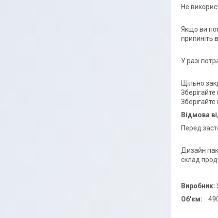
Не викорис
Якщо ви пом
припиніть 
У разі пот
Щільно зак
Зберігайте
Зберігайте 
Відмова ві
Перед заст
Дизайн пак
склад проду
Виробник:
Об'єм:
: 49