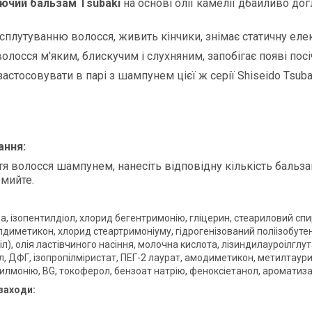
ючий бальзам Tsubaki
на основі олії камелії дбайливо д
 сплутуванню волосся, живить кінчики, знімає статичну еле
олосся м'яким, блискучим і слухняним, запобігає появі посі
застосовувати в парі з шампунем цієї ж серії Shiseido Ts
ання:
тя волосся шампунем, нанесіть відповідну кількість бальз
мийте.
а, ізопентилдіол, хлорид бегентримонію, гліцерин, стеариловий спи
диметикон, хлорид стеартримоніуму, гідрогенізований поліізобутен,
л), олія ластівчиного насіння, молочна кислота, лізиндилауроілглут
л, ДФГ, ізопропілміристат, ПЕГ-2 лаурат, амодиметикон, метилтаури
илмонію, BG, токоферол, бензоат натрію, феноксіетанол, ароматиза
заходи: