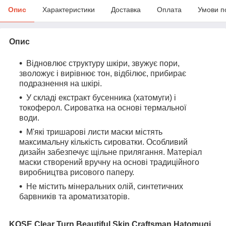
Опис
Характеристики
Доставка
Оплата
Умови п
Опис
Відновлює структуру шкіри, звужує пори,
зволожує і вирівнює тон, відбілює, прибирає
подразнення на шкірі.
У складі екстракт бусенника (хатомуги) і
токоферол. Сироватка на основі термальної
води.
М'які тришарові листи маски містять
максимальну кількість сироватки. Особливий
дизайн забезпечує щільне прилягання. Матеріал
маски створений вручну на основі традиційного
виробництва рисового паперу.
Не містить мінеральних олій, синтетичних
барвників та ароматизаторів.
KOSE Clear Turn Beautiful Skin Craftsman Hatomugi