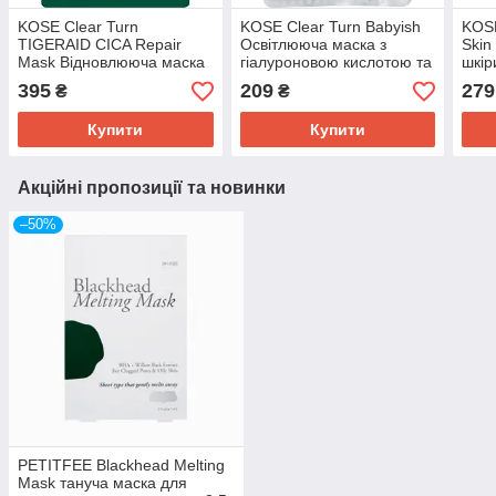
KOSE Clear Turn
KOSE Clear Turn Babyish
KOSE
TIGERAID CICA Repair
Освітлююча маска з
Skin
Mask Відновлююча маска
гіалуроновою кислотою та
шкір
для проблемної шкіри, 7
рослинними екстрактами,
395
209
279
₴
₴
шт
7 шт
Купити
Купити
Акційні пропозиції та новинки
–50%
PETITFEE Blackhead Melting
Mask тануча маска для