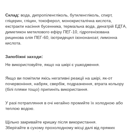
Склад:
вода, дипропіленгліколь, бутиленгліколь, спирт,
гліцерин, гліцин, токоферол, монокристалічна кислота,
екстракти насіння бусенника, термальна вода, динатрій ЕДТА,
диметикон метилового ефіру ПЕГ-10, гідрогенізована
рицинова олія ПЕГ-60, ізотридецил ізононаноат, лимонна
кислота.
Запобіжні заходи:
Не використовуйте, якщо на шкірі є ушкодження.
Якщо ви помітили якісь негативні реакції на шкірі, як-от
почервоніння, набряк, свербіж, подразнення, втрата кольору
(білі плями тощо) припиніть використання.
У разі потрапляння в очі негайно промийте їх холодною або
теплою водою.
Щільно закривайте кришку після використання.
Зберігайте в сухому прохолодному місці далі від прямих