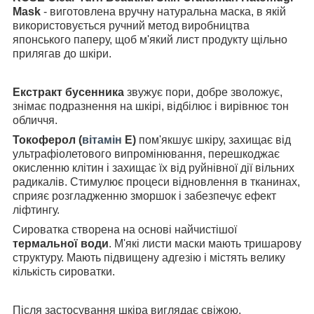
Mask
- виготовлена вручну натуральна маска, в якій
використовується ручний метод виробництва
японського паперу, щоб м'який лист продукту щільно
прилягав до шкіри.
Екстракт бусенника
звужує пори, добре зволожує,
знімає подразнення на шкірі, відбілює і вирівнює тон
обличчя.
Токоферол (
вітамін
Е)
пом'якшує шкіру, захищає від
ультрафіолетового випромінювання, перешкоджає
окисленню клітин і захищає їх від руйнівної дії вільних
радикалів. Стимулює процеси відновлення в тканинах,
сприяє розгладженню зморшок і забезпечує ефект
ліфтингу.
Сироватка створена на основі найчистішої
термальної води
. М'які листи маски мають тришарову
структуру. Мають підвищену адгезію і містять велику
кількість сироватки.
Після застосування шкіра виглядає свіжою,