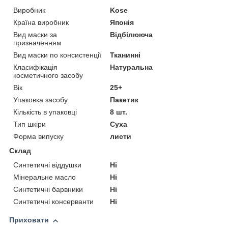
Виробник
Kose
Країна виробник
Японія
Вид маски за
Відбілююча
призначенням
Вид маски по консистенції
Тканинні
Класифікація
Натуральна
косметичного засобу
Вік
25+
Упаковка засобу
Пакетик
Кількість в упаковці
8 шт.
Тип шкіри
Суха
Форма випуску
листи
Склад
Синтетичні віддушки
Ні
Мінеральне масло
Ні
Синтетичні барвники
Ні
Синтетичні консерванти
Ні
Приховати