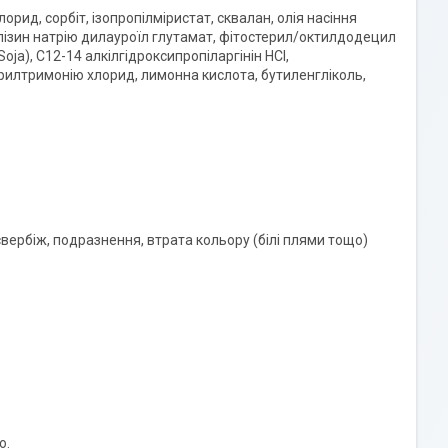
орид, сорбіт, ізопропілміристат, сквалан, олія насіння
, лізин натрію дилауроїл глутамат, фітостерил/октилдодецил
oja), C12-14 алкілгідроксипропіларгінін HCl,
рилтримонію хлорид, лимонна кислота, бутиленгліколь,
 свербіж, подразнення, втрата кольору (білі плями тощо)
ю.