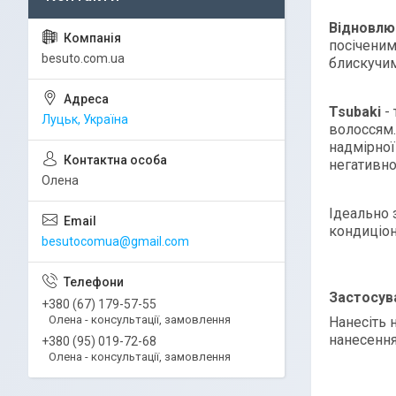
Відновлюю
посіченим
besuto.com.ua
блискучим
Tsubaki
- 
Луцьк, Україна
волоссям.
надмірної
негативно
Олена
Ідеально 
кондиці
besutocomua@gmail.com
Застосув
+380 (67) 179-57-55
Олена - консультації, замовлення
Нанесіть 
нанесення
+380 (95) 019-72-68
Олена - консультації, замовлення