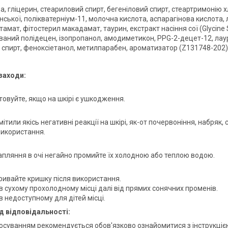
а, гліцерин, стеариловий спирт, бегеніловий спирт, стеартримонію хл
онської, полікватерніум-11, молочна кислота, аспарагінова кислота
тамат, фітостерил макадамат, таурин, екстракт насіння сої (Glycine S
ований полідецен, ізопропанол, амодиметикон, PPG-2-децет-12, лау
 спирт, феноксіетанол, метилпарабен, ароматизатор (Z131748-202)
заходи:
товуйте, якщо на шкірі є ушкодження.
ітили якісь негативні реакції на шкірі, як-от почервоніння, набряк,
використання.
рапляння в очі негайно промийте їх холодною або теплою водою.
ривайте кришку після використання.
 в сухому прохолодному місці далі від прямих сонячних променів.
в недоступному для дітей місці.
д відповідальності:
осуванням рекомендується обов'язково ознайомитися з інструкціє