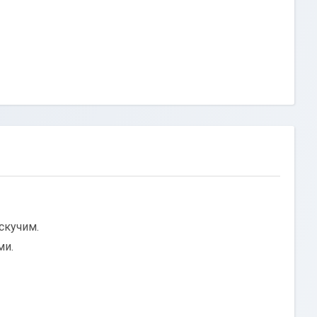
скучим.
ми.