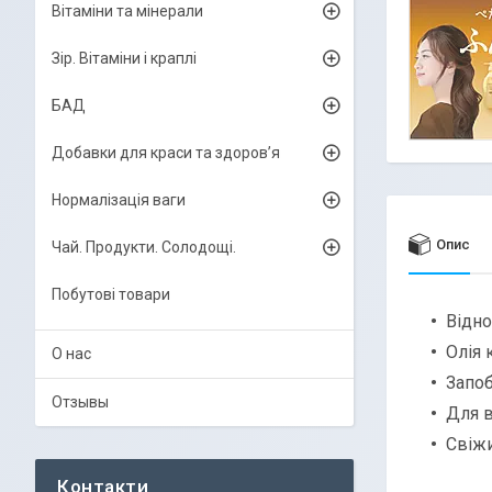
Вітаміни та мінерали
Зір. Вітаміни і краплі
БАД
Добавки для краси та здоров’я
Нормалізація ваги
Опис
Чай. Продукти. Солодощі.
Побутові товари
Відно
Олія 
О нас
Запоб
Отзывы
Для в
Свіжи