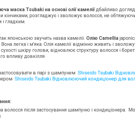
ча маска Tsubaki на основі олії камелії
дбайливо догляд
и кінчиками, розгладжує і зволожує волосся, не обтяжуючи
 і гладким.
так японською звучить назва камелії.
Олію Camellia
japoni
 Вона легка і м'яка. Олія камелії відмінно живить і зволожу
 сухості шкіру голови, відновлює структуру волосся і боре
го впливу довкілля.
застосовувати в парі з шампунем
Shiseido Tsubaki Відно
онером
Shiseido Tsubaki Відновлюючий кондиціонер для во
ання:
на волосся після застосування шампуню і кондиціонера. Мож
.