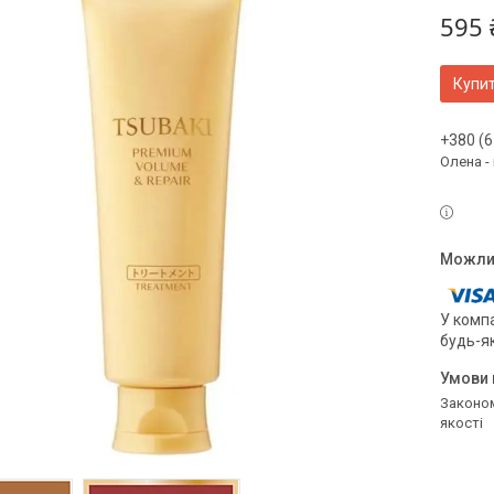
595 
Купи
+380 (6
Олена -
У компа
будь-я
Законом не передбачено повернення та обмін даного товару належної
якості