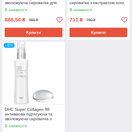
зволожуюча сироватка для
сироватка з екстрактом ноні,
чутл. шкіри, позбавлення
30 мл. До 07/2027
В наявності
В наявності
тьмяності, 30 г. До 02/27
886,50
711
₴
₴
985 ₴
790 ₴
Купити
Купити
–6%
DHC Super Collagen 98
антивікова підтягуюча та
зволожуюча сироватка з
дипептидом-8, 100 мл
В наявності