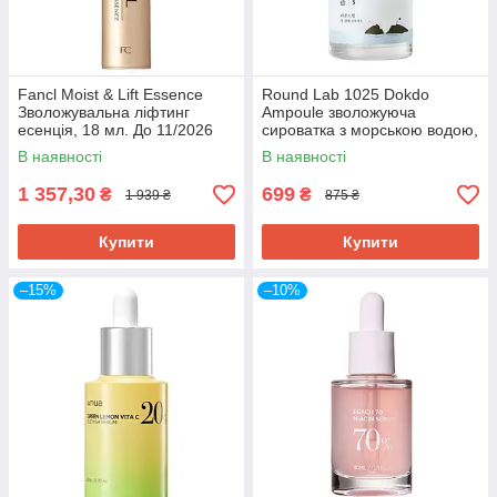
Fancl Moist & Lift Essence
Round Lab 1025 Dokdo
Зволожувальна ліфтинг
Ampoule зволожуюча
есенція, 18 мл. До 11/2026
сироватка з морською водою,
45 мл. До 11/2026
В наявності
В наявності
1 357,30
699
₴
₴
1 939 ₴
875 ₴
Купити
Купити
–15%
–10%