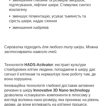
зменшення глибини та розмірів зморшок,
підтягування, ліфтинг шкіри. Стимулює синтез
коалагену.
зменшує пігментацію, усуває тьмяність та
сірість шкіри, надає сяяння
зменшення набряків
Сироватка підходить
для любого типу шкіри. Можна
застосовувати навколо очей.
Технологія
HADS-Activator
: екстракт культури
стовбурових клітин людини, попадаючи в шкіру, дає
сигнал її клітинам та нормалізує їхню роботу там, де
вона порушена.
Інноваційна технологія глибокої доставки активних
речовин в шкіру
Innovative 3D Nano technology
дозволила «спакувати» компоненти в ліпосому у
вигляді волокна нано-розміру, яка проникає на рівень
дерми, де вони впливають на клітинні процеси.