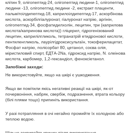
клітин 9, олігопептид-24, олігопептид людини-1, олігопептид
людини -13, олігопептид людини -2, екстракт плаценти,
пальмітоілдипептид-18, каприлоілдипептид-17, аскорбінова
кислота, аскорбілгіалуронат, гіалуронат натрію, аргінін,
олігопептид-34, фосфатидилхолін, лецитин, три (каприлова
кислота/капринова кислота)) гліцерил, гідрогенізований
лецитин, каприлілгликоль, тетранатрій етидронової кислоти,
пентиленгликоль, лаурілгідроксисультаїн, токоферилацетат,
Фосфат натрію, полісорбат 80, цетанол, соєва олія,
міристиловий спирт, ЕДТА-2Na, гідроксид натрію, N. олеінова
кислота, карбомер, 1,2-гександіол, феноксіетанол.
Запобіжні заходи:
Не використовуйте, якщо на шкірі є ушкодження.
Якщо ви помітили якісь негативні реакції на шкірі, як-от
почервоніння, набряк, свербіж, подразнення, втрата кольору
(білі плями тощо) припиніть використання.
У разі потрапляння в очі негайно промийте їх холодною або
теплою водою.
Щільно закривайте кришку після використання.