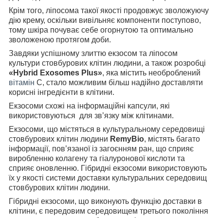
Крім того, ліпосома такої якості продовжує зволожуючу
дію крему, оскільки вивільняє компоненти поступово,
тому шкіра почуває себе огорнутою та оптимально
зволоженою протягом доби.
Завдяки успішному злиттю екзосом та ліпосом
культури стовбурових клітин людини, а також розробці
«Hybrid Exosomes Plus»
, яка містить необроблений
вітамін
С, стало можливим більш надійно доставляти
корисні інгредієнти в клітини.
Екзосоми схожі на інформаційні капсули, які
використовуються для зв’язку між клітинами.
Екзосоми, що містяться в культуральному середовищі
стовбурових клітин людини
RemyBio
, містять багато
інформації, пов’язаної із загоєнням ран, що сприяє
виробленню колагену та гіалуронової кислоти та
сприяє оновленню. Гібридні екзосоми використовують
їх у якості системи доставки культуральних середовищ
стовбурових клітин людини.
Гібридні екзосоми, що виконують функцію доставки в
клітини, є передовим середовищем третього покоління