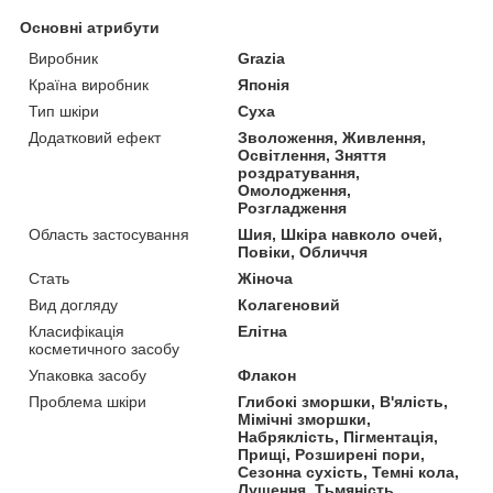
Основні атрибути
Виробник
Grazia
Країна виробник
Японія
Тип шкіри
Суха
Додатковий ефект
Зволоження, Живлення,
Освітлення, Зняття
роздратування,
Омолодження,
Розгладження
Область застосування
Шия, Шкіра навколо очей,
Повіки, Обличчя
Стать
Жіноча
Вид догляду
Колагеновий
Класифікація
Елітна
косметичного засобу
Упаковка засобу
Флакон
Проблема шкіри
Глибокі зморшки, В'ялість,
Мімічні зморшки,
Набряклість, Пігментація,
Прищі, Розширені пори,
Сезонна сухість, Темні кола,
Лущення, Тьмяність,