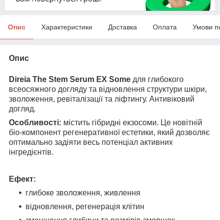
Опис
Характеристики
Доставка
Оплата
Умови п
Опис
Direia The Stem Serum EX Some
для глибокого
всеосяжного догляду та відновлення структури шкіри,
зволоження, ревіталізації та ліфтингу. Антивіковий
догляд.
Особливості
:
містить гібридні екзосоми. Це новітній
біо-компонент регенеративної естетики, який дозволяє
оптимально задіяти весь потенціал активних
інгредієнтів.
Е
фект
:
глибоке зволоження, живлення
відновлення, регенерація клітин