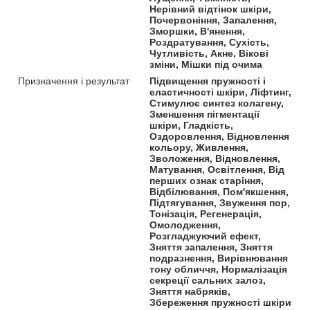
Нерівний відтінок шкіри,
Почервоніння, Запалення,
Зморшки, В'янення,
Роздратування, Сухість,
Чутливість, Акне, Вікові
зміни, Мішки під очима
Призначення і результат
Підвищення пружності і
еластичності шкіри, Ліфтинг,
Стимулює синтез колагену,
Зменшення пігментації
шкіри, Гладкість,
Оздоровлення, Відновлення
кольору, Живлення,
Зволоження, Відновлення,
Матування, Освітлення, Від
перших ознак старіння,
Відбілювання, Пом'якшення,
Підтягування, Звуження пор,
Тонізація, Регенерація,
Омолодження,
Розгладжуючий ефект,
Зняття запалення, Зняття
подразнення, Вирівнювання
тону обличчя, Нормалізація
секреції сальних залоз,
Зняття набряків,
Збереження пружності шкіри