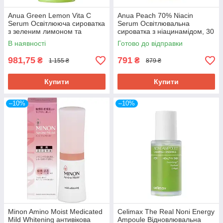
Anua Green Lemon Vita C
Anua Peach 70% Niacin
Serum Освітлююча сироватка
Serum Освітлювальна
з зеленим лимоном та
сироватка з ніацинамідом, 30
вітаміном С, 20 мл. До
мл. До 07/2027
В наявності
Готово до відправки
05/2027
981,75
791
₴
₴
1 155 ₴
879 ₴
Купити
Купити
–10%
–10%
Minon Amino Moist Medicated
Celimax The Real Noni Energy
Mild Whitening антивікова
Ampoule Відновлювальна