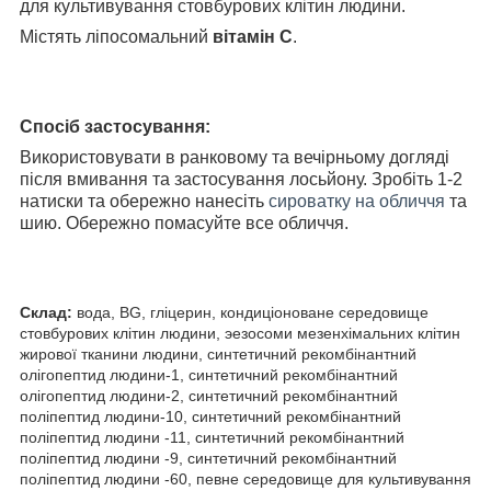
для культивування стовбурових клітин людини.
Містять ліпосомальний
вітамін С
.
Спосіб застосування:
Використовувати в ранковому та вечірньому догляді
після вмивання та застосування лосьйону. Зробіть 1-2
натиски та обережно нанесіть
сироватку на обличчя
та
шию. Обережно помасуйте все обличчя.
Склад:
вода, BG, гліцерин, кондиціоноване середовище
стовбурових клітин людини, эезосоми мезенхімальних клітин
жирової тканини людини, синтетичний рекомбінантний
олігопептид людини-1, синтетичний рекомбінантний
олігопептид людини-2, синтетичний рекомбінантний
поліпептид людини-10, синтетичний рекомбінантний
поліпептид людини -11, синтетичний рекомбінантний
поліпептид людини -9, синтетичний рекомбінантний
поліпептид людини -60, певне середовище для культивування