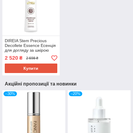
DIREIA Stem Precious
Decollete Essence Есенція
для догляду за шкірою
грудей та зоною декольте,
2 520
₴
2 698 ₴
80 мл
Купити
Акційні пропозиції та новинки
–30%
–20%