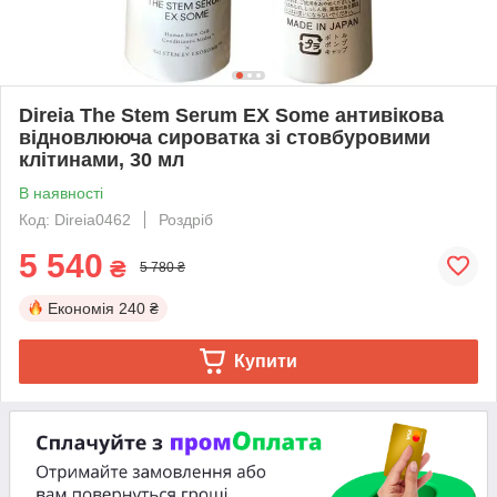
Direia The Stem Serum EX Some антивікова
відновлююча сироватка зі стовбуровими
клітинами, 30 мл
В наявності
Код: Direia0462
Роздріб
5 540
₴
5 780 ₴
Економія
240 ₴
Купити