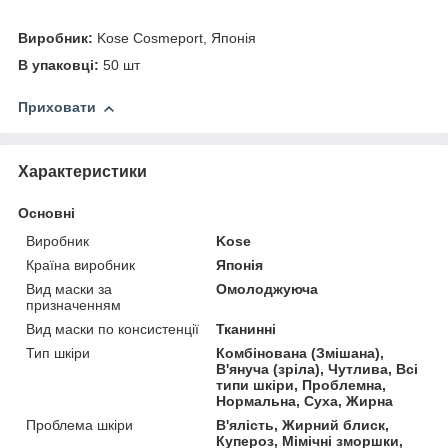
Виробник:
Kose Cosmeport, Японія
В упаковці:
50 шт
Приховати
Характеристики
Основні
Виробник
Kose
Країна виробник
Японія
Вид маски за
Омолоджуюча
призначенням
Вид маски по консистенції
Тканинні
Тип шкіри
Комбінована (Змішана),
В'януча (зріла), Чутлива, Всі
типи шкіри, Проблемна,
Нормальна, Суха, Жирна
Проблема шкіри
В'ялість, Жирний блиск,
Купероз, Мімічні зморшки,