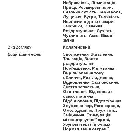
Набряклість, Пігментація,
Прищі, Розширені пори,
Сезонна сухість, Темні кола,
Лущення, Вугри, Тьмяність,
Нерівний відтінок шкіри,
Зморшки, В'янення,
Роздратування, Сухість,
Чутливість, Акне, Вікові
зміни
Вид догляду
Колагеновий
Додатковий ефект
Зволоження, Живлення,
Тонізація, Зняття
роздратування,
Пом'якшення, Матування,
Вирівнювання тону
обличчя, Розгладження,
Відновлення, Заспокоєння,
Зняття запалення,
Освітлення, Від перших
ознак старіння,
Відбілювання, Підтягування,
Звуження пор, Регенерація,
Омолодження, Пружність,
Зміцнення, Стимуляція
мікроциркуляції крові,
Усунення кіл під очима,
Нормалізація секреції