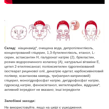
Склад:
ніацинамід*, очищена вода, дипропіленгліколь,
концентрований гліцерин, 1,3-бутиленгліколь, етанол, L-
серин, астаксантин Н, гіалуронат натрію (2), бріеластин,
розчин водорозчинного колагену (А), натуральні вітаміни Е,
цетил 2-етилгексаноат, поліоксиетилен гідрогенізований
ізостеарат рицинової олії, динатрію едетат, карбоксивініловий
полімер, ксантанова камедь, три(каприл-каприновий)
гліцерил, моногідрофосфат натрію, дигідрофосфат натрію,
гідроксид натрію, феноксіетанол, метилпарабен, віддушка*;
активний інгредієнт не вказано; інші інгредієнти
Запобіжні заходи:
Не використовуйте, якщо на шкірі є ушкодження.