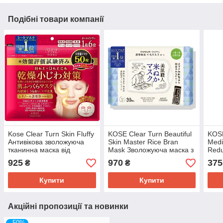
Подібні товари компанії
Kose Clear Turn Skin Fluffy
KOSE Clear Turn Beautiful
KOSE
Антивікова зволожуюча
Skin Master Rice Bran
Medi
тканинна маска від
Mask Зволожуюча маска з
Redu
дрібних зморшок, 50 шт
рисовими висівками, 30
Анти
925
970
375
₴
₴
шт
Купити
Купити
Акційні пропозиції та новинки
–50%