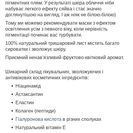
пігментних плям. У результаті шкіра обличчя ніби
набуває легкого ефекту сяйва і стає значно
доглянутішою на вигляд. І аж ніяк не білою-білою)
Тому ми можемо рекомендувати маски з ефектом
освітлення усім з певного віку, коли нерівність
пігментації починає вас турбувати.
100% натуральний тришаровий лист містить багато
сироватки і зволожує шкіру.
Приємний ненав'язливий фруктово-квітковий аромат.
Шикарний склад лікувальних, зволожуючих і
антивікових косметичних інгредієнтів:
Ніацинамід
Астаксантин
Еластин
Колаген (пептиди)
Гіалуронова кислота
в різних сполуках
Натуральний вітамін Е