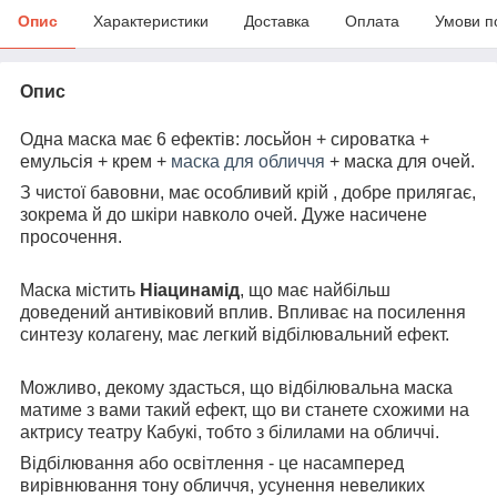
Опис
Характеристики
Доставка
Оплата
Умови п
Опис
Одна маска має 6 ефектів: лосьйон + сироватка +
емульсія + крем +
маска для обличчя
+ маска для очей.
З чистої бавовни, має особливий крій , добре прилягає,
зокрема й до шкіри навколо очей. Дуже насичене
просочення.
Маска містить
Ніацинамід
, що має найбільш
доведений антивіковий вплив. Впливає на посилення
синтезу колагену, має легкий відбілювальний ефект.
Можливо, декому здасться, що відбілювальна маска
матиме з вами такий ефект, що ви станете схожими на
актрису театру Кабукі, тобто з білилами на обличчі.
Відбілювання або освітлення - це насамперед
вирівнювання тону обличчя, усунення невеликих