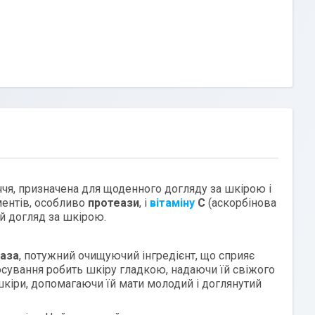
ччя, призначена для щоденного догляду за шкірою і
ментів, особливо
протеази
, і
вітаміну
С
(аскорбінова
й догляд за шкірою.
аза
, потужний очищуючий інгредієнт, що сприяє
осування робить шкіру гладкою, надаючи їй свіжого
шкіри, допомагаючи їй мати молодий і доглянутий