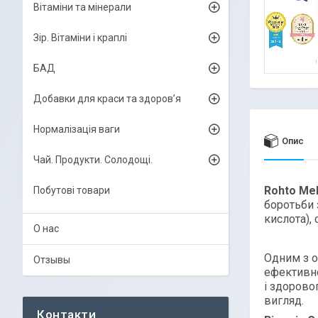
Вітаміни та мінерали
Зір. Вітаміни і краплі
БАД
Добавки для краси та здоров’я
Нормалізація ваги
Опис
Чай. Продукти. Солодощі.
Rohto Me
Побутові товари
боротьби 
кислота),
О нас
Одним з 
Отзывы
ефективно
і здорово
вигляд.