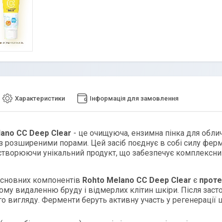
Характеристики
Інформація для замовлення
lano CC Deep Clear
- це очищуюча, ензимна пінка для обли
з розширеними порами. Цей засіб поєднує в собі силу фер
 створюючи унікальний продукт, що забезпечує комплексни
основних компонентів
Rohto Melano CC Deep Clear
є
проте
му видаленню бруду і відмерлих клітин шкіри. Після заст
го вигляду. Ферменти беруть активну участь у регенерації 