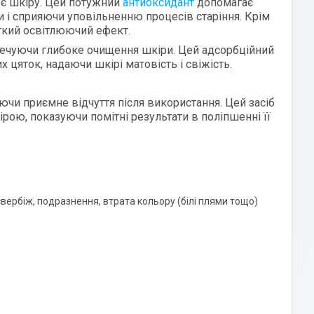
жує шкіру. Цей потужний
антиоксидант
допомагає
и і сприяючи уповільненню процесів старіння. Крім
легкий освітлюючий ефект.
зпечуючи глибоке очищення шкіри. Цей адсорбційний
х цяток, надаючи шкірі матовість і свіжість.
чи приємне відчуття після використання. Цей засіб
ою, показуючи помітні результати в поліпшенні її
 свербіж, подразнення, втрата кольору (білі плями тощо)