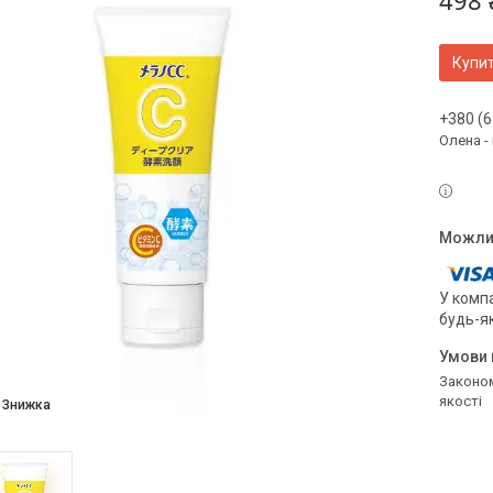
498 
Купи
+380 (6
Олена -
У компа
будь-я
Законом не передбачено повернення та обмін даного товару належної
якості