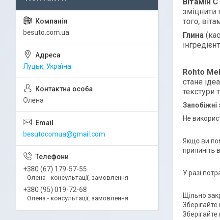
Вітамін С
зміцнити 
того, віт
besuto.com.ua
Глина
(ка
інгредієн
Луцьк, Україна
Rohto Me
стане іде
текстури т
Олена
Запобіжні 
Не викорис
besutocomua@gmail.com
Якщо ви пом
припиніть 
+380 (67) 179-57-55
У разі пот
Олена - консультації, замовлення
+380 (95) 019-72-68
Щільно зак
Олена - консультації, замовлення
Зберігайте
Зберігайте 