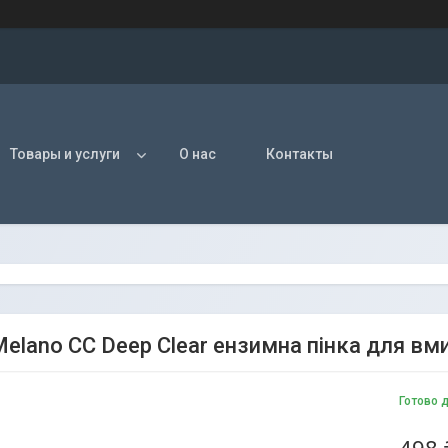
Товары и услуги
О нас
Контакты
elano CC Deep Clear ензимна пінка для вми
Готово 