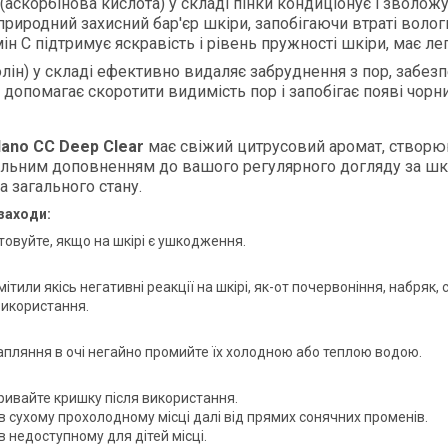
(аскорбінова кислота) у складі пінки кондиціонує і зволо
природний захисний бар'єр шкіри, запобігаючи втраті волог
амін С підтримує яскравість і рівень пружності шкіри, має 
олін) у складі ефективно видаляє забруднення з пор, забе
т допомагає скоротити видимість пор і запобігає появі чорни
lano CC Deep Clear
має свіжий цитрусовий аромат, створюю
альним доповненням до вашого регулярного догляду за шкір
а загального стану.
заходи:
товуйте, якщо на шкірі є ушкодження.
ітили якісь негативні реакції на шкірі, як-от почервоніння, набряк,
використання.
рапляння в очі негайно промийте їх холодною або теплою водою.
ривайте кришку після використання.
 в сухому прохолодному місці далі від прямих сонячних променів.
в недоступному для дітей місці.