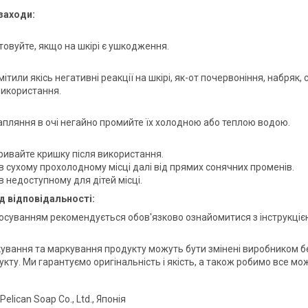
заходи:
товуйте, якщо на шкірі є ушкодження.
ітили якісь негативні реакції на шкірі, як-от почервоніння, набряк,
використання.
рапляння в очі негайно промийте їх холодною або теплою водою.
ривайте кришку після використання.
 в сухому прохолодному місці далі від прямих сонячних променів.
в недоступному для дітей місці.
д відповідальності:
осуванням рекомендується обов'язково ознайомитися з інструкціє
ування та маркування продукту можуть бути змінені виробником без
кту. Ми гарантуємо оригінальність і якість, а також робимо все мо
Pelican Soap Co., Ltd., Японія