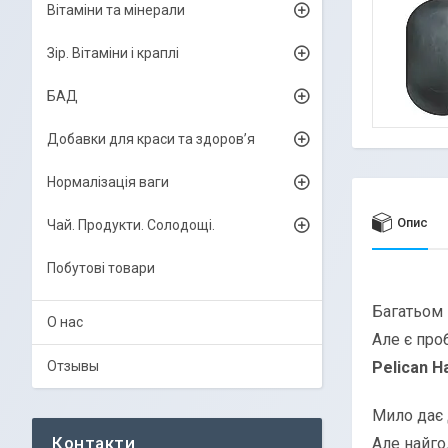
Вітаміни та мінерали
Зір. Вітаміни і краплі
БАД
Добавки для краси та здоров’я
Нормалізація ваги
Опис
Чай. Продукти. Солодощі.
Побутові товари
Багатьом 
О нас
Але є про
Отзывы
Pelican H
Мило дає 
Але найго