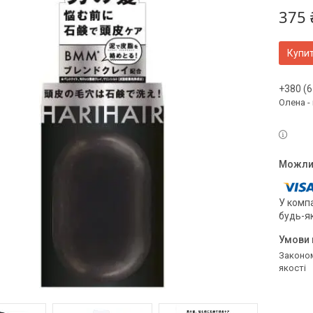
375 
Купи
+380 (6
Олена -
У компа
будь-я
Законом не передбачено повернення та обмін даного товару належної
якості