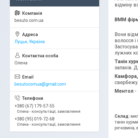
відміну в
BMM фірм
besuto.com.ua
Вони відм
волосся і
Луцьк, Україна
Застосува
лужних ко
Танін хур
Олена
запахів. 
Камфора,
свербежу,
besutocomua@gmail.com
Ментол
-
+380 (67) 179-57-55
Олена - консультації, замовлення
Склад:
мил
+380 (95) 019-72-68
танін хурми
Олена - консультації, замовлення
речовина, 