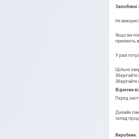
Запобіжні 
Не викорис
Якщо ви пом
припиніть 
У разі пот
Щільно зак
Зберігайте
Зберігайте 
Відмова ві
Перед заст
Дизайн пак
склад проду
Виробник: