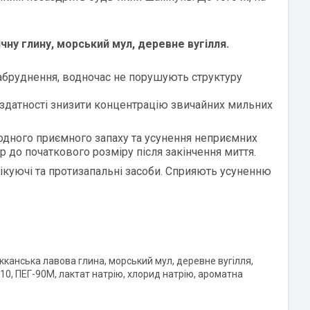
ну глину, морський мул, деревне вугілля.
забруднення, водночас не порушують структуру
 здатності знизити концентрацію звичайних мильних
родного приємного запаху та усунення неприємних
р до початкового розміру після закінчення миття.
фікуючі та протизапальні засоби. Сприяють усуненню
кканська лавова глина, морський мул, деревне вугілля,
-10, ПЕГ-90М, лактат натрію, хлорид натрію, ароматна