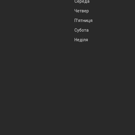
Середа
Четвер
Пʼятниця
Субота
Неділя