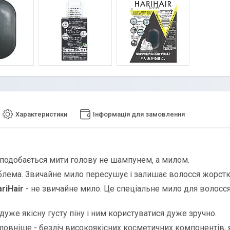
Характеристики
Інформація для замовлення
подобається мити голову не шампунем, а милом.
блема. Звичайне мило пересушує і залишає волосся жорст
ariHair
- не звичайне мило. Це спеціальне мило для волосся
дуже якісну густу піну і ним користуватися дуже зручно.
ловніше - безліч високоякісних косметичних компонентів, 