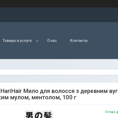
Товары и услуги
О нас
Контакты
 HariHair Мило для волосся з деревним вуг
им мулом, ментолом, 100 г
Готово 