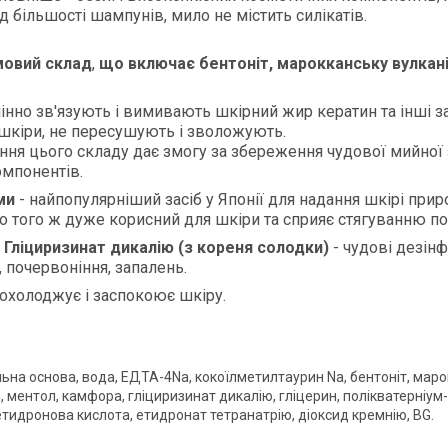
ід більшості шампунів, мило не містить силікатів.
овий склад
,
що включає бентоніт, марокканську вулканіч
інно зв'язують і вимивають шкірний жир кератин та інші 
 шкіри, не пересушують і зволожують.
ння цього складу дає змогу за збереження чудової мийної
мпонентів.
ми
- найпопулярніший засіб у Японії для надання шкірі при
До того ж дуже корисний для шкіри та сприяє стягуванню по
 Гліциризинат дикалію (з кореня солодки)
- чудові дезін
 почервоніння, запалень.
 охолоджує і заспокоює шкіру.
ьна основа, вода, ЕДТА-4Na, кокоїлметилтаурин Na, бентоніт, маро
, ментол, камфора, гліциризинат дикалію, гліцерин, полікватерніум
етидронова кислота, етидронат тетранатрію, діоксид кремнію, BG.