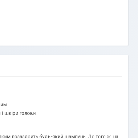
ким.
 і шкіри голови.
яким позаздрить будь-який шампунь. До того ж, на