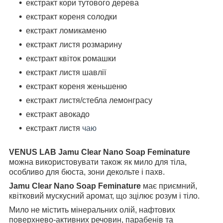
екстракт кори тутового дерева
екстракт кореня солодки
екстракт ломикаменю
екстракт листя розмарину
екстракт квіток ромашки
екстракт листя шавлії
екстракт кореня женьшеню
екстракт листя/стебла лемонграсу
екстракт авокадо
екстракт листя
чаю
VENUS LAB Jamu Clear Nano Soap Feminature
можна використовувати також як мило для тіла,
особливо для бюста, зони декольте і пахв.
Jamu Clear Nano Soap Feminature
має приємний,
квітковий мускусний аромат, що зцілює розум і тіло.
Мило не містить мінеральних олій, нафтових
поверхнево-активних речовин, парабенів та