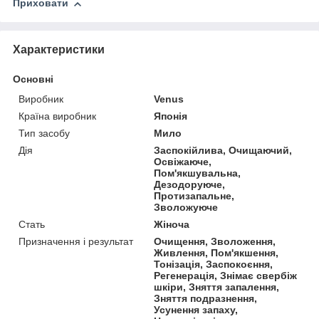
Приховати
Характеристики
Основні
Виробник
Venus
Країна виробник
Японія
Тип засобу
Мило
Дія
Заспокійлива, Очищаючий,
Освіжаюче,
Пом'якшувальна,
Дезодоруюче,
Протизапальне,
Зволожуюче
Стать
Жіноча
Призначення і результат
Очищення, Зволоження,
Живлення, Пом'якшення,
Тонізація, Заспокоєння,
Регенерація, Знімає свербіж
шкіри, Зняття запалення,
Зняття подразнення,
Усунення запаху,