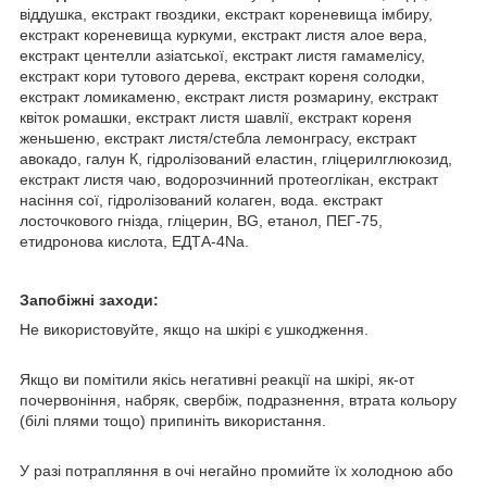
віддушка, екстракт гвоздики, екстракт кореневища імбиру,
екстракт кореневища куркуми, екстракт листя алое вера,
екстракт центелли азіатської, екстракт листя гамамелісу,
екстракт кори тутового дерева, екстракт кореня солодки,
екстракт ломикаменю, екстракт листя розмарину, екстракт
квіток ромашки, екстракт листя шавлії, екстракт кореня
женьшеню, екстракт листя/стебла лемонграсу, екстракт
авокадо, галун К, гідролізований еластин, гліцерилглюкозид,
екстракт листя чаю, водорозчинний протеоглікан, екстракт
насіння сої, гідролізований колаген, вода. екстракт
лосточкового гнізда, гліцерин, BG, етанол, ПЕГ-75,
етидронова кислота, ЕДТА-4Na.
Запобіжні заходи:
Не використовуйте, якщо на шкірі є ушкодження.
Якщо ви помітили якісь негативні реакції на шкірі, як-от
почервоніння, набряк, свербіж, подразнення, втрата кольору
(білі плями тощо) припиніть використання.
У разі потрапляння в очі негайно промийте їх холодною або