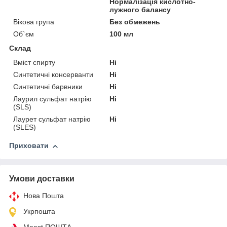
Нормалізація кислотно-
лужного балансу
Вікова група
Без обмежень
Об`єм
100 мл
Склад
Вміст спирту
Ні
Синтетичні консерванти
Ні
Синтетичні барвники
Ні
Лаурил сульфат натрію
Ні
(SLS)
Лаурет сульфат натрію
Ні
(SLES)
Приховати
Умови доставки
Нова Пошта
Укрпошта