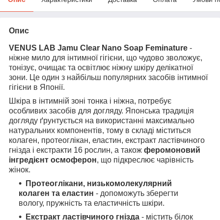
Опис
VENUS LAB Jamu Clear Nano Soap Feminature
-
ніжне мило для інтимної гігієни, що чудово зволожує,
тонізує, очищає та освітлює ніжну шкіру делікатної
зони. Це один з найбільш популярних засобів інтимної
гігієни в Японії.
Шкіра в інтимній зоні тонка і ніжна, потребує
особливих засобів для догляду. Японська традиція
догляду ґрунтується на використанні максимально
натуральних компонентів, тому в складі міститься
колаген, протеоглікан, еластин, екстракт ластівчиного
гнізда і екстракти 16 рослин, а також
феромоновий
інгредієнт осмоферон
, що підкреслює чарівність
жінок.
Протеоглікани, низькомолекулярний
колаген та еластин
- допоможуть зберегти
вологу, пружність та еластичність шкіри.
Екстракт ластівчиного гнізда
- містить білок