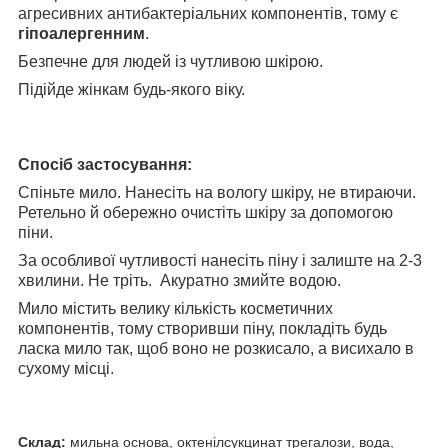
агресивних антибактеріальних компонентів, тому є
гіпоалергенним
.
Безпечне для людей із чутливою шкірою.
Підійде жінкам будь-якого віку.
Спосіб застосування:
Спіньте мило. Нанесіть на вологу шкіру, не втираючи.
Ретельно й обережно очистіть шкіру за допомогою
піни.
За особливої чутливості нанесіть піну і залиште на 2-3
хвилини. Не тріть. Акуратно змийте водою.
Мило містить велику кількість косметичних
компонентів, тому створивши піну, покладіть будь
ласка мило так, щоб воно не розкисало, а висихало в
сухому місці.
Склад:
мильна основа, октенілсукцинат трегалози, вода,