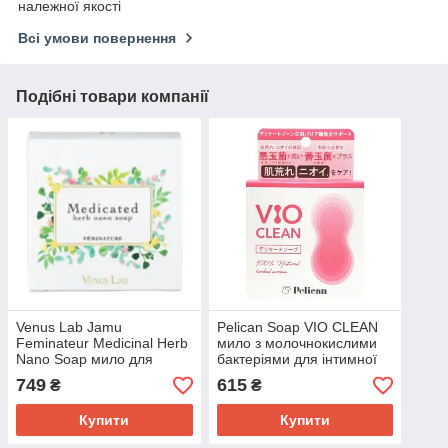
належної якості
Всі умови повернення
Подібні товари компанії
Venus Lab Jamu
Pelican Soap VIO CLEAN
Feminateur Medicinal Herb
мило з молочнокислими
Nano Soap мило для
бактеріями для інтимної
інтимної гігієни, 100 г
гігієни, 105 г.
749
615
₴
₴
Купити
Купити