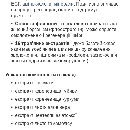
EGF,
амінокислоти
,
мінерали
. Позитивно впливає
на процес регенерації клітин і підтримує
пружність.
Соєві ізофлавони
- сприятливо впливають на
жіночий організм (фітоестрогени). Може сприяти
омолодженню і регенерації шкіри.
16 трав'яних екстрактів
- дуже багатий склад,
який має всебічний вплив на шкіру (живлення,
зволоження, підтримка мікрофлори, заспокоєння,
зняття подразнень, дезодорування).
Унікальні компоненти в складі:
екстракт гвоздики
екстракт кореневища імбиру
екстракт кореневища куркуми
екстракт листя алое вера
екстракт центелли азіатської
екстракт листя гамамелісу