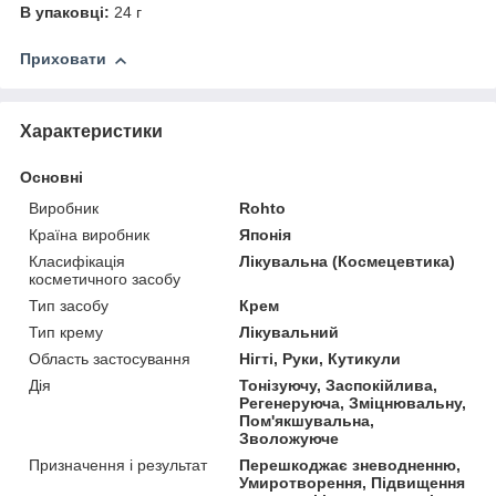
В упаковці:
24 г
Приховати
Характеристики
Основні
Виробник
Rohto
Країна виробник
Японія
Класифікація
Лікувальна (Космецевтика)
косметичного засобу
Тип засобу
Крем
Тип крему
Лікувальний
Область застосування
Нігті, Руки, Кутикули
Дія
Тонізуючу, Заспокійлива,
Регенеруюча, Зміцнювальну,
Пом'якшувальна,
Зволожуюче
Призначення і результат
Перешкоджає зневодненню,
Умиротворення, Підвищення