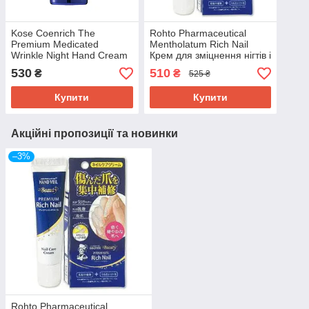
Kose Coenrich The
Rohto Pharmaceutical
Premium Medicated
Mentholatum Rich Nail
Wrinkle Night Hand Cream
Крем для зміцнення нігтів і
Нічний крем для рук і нігтів
догляду за кутикулою, 12 г
530
510
₴
₴
525 ₴
із коензимом, 60 г
Купити
Купити
Акційні пропозиції та новинки
–3%
Rohto Pharmaceutical