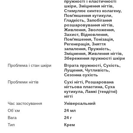
пружності і еластичності
шкіри, Зміцнення нігтів,
Стимулює синтез колагену,
Пом'якшення кутикули,
Гладкість, Запобігання
розшаровування нігтів,
Живлення, Зволоження,
Захист, Відновлення,
Пом'якшення, Тонізація,
Регенерація, Зняття
запалення, Пружність,
Зміцнення, Живлення нігтів,
Збереження пружності шкіри
Проблема і стан шкіри
Втрата пружності, Сухість,
Лущення, Чутливість,
Сезонна сухість
Проблеми нігтів
Сухі нігті, Розшарована
нігтьова пластина, Суха
кутикула, Ламкі (тендітні)
нігті
Час застосування
Універсальний
Об`єм
24 мл
Вага
24 г
Тип
Крем