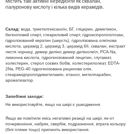
Містить такі активні інгредієнти як сквалан,
гіалуронову кислоту і кілька видів керамідів.
Склад:
вода, триетилгексаноїн, БГ, гліцерин, диметикон,
бегеніловий спирт, стеариловий спирт, гідроксіпропілхітозан,
гідролізований кератин (шерсть), гідролізована олеїнова
кислота, церамід 2, церамід 3, церамід 6II, сквалан, екстракт
листя чорниці, димер диліно димер дилінолеїл, PCA-Na,
лимонна кислота, гідрогенізований лецитин, глутамат,
холестерин, стерол соєвих бобів, холестерилолеат, EDTA-
2Na, PEG-40 гідрогенізована рицинова олія,
стеарамідпропілдиметиламін, етанол, метилпарабен,
ароматизатор.
Запобіжні заходи:
Не використовуйте, якщо на шкірі є ушкодження.
Якщо ви помітили якісь негативні реакції на шкірі, як-от
почервоніння, набряк, свербіж, подразнення, втрата кольору
(білі плями тощо) припиніть використання.