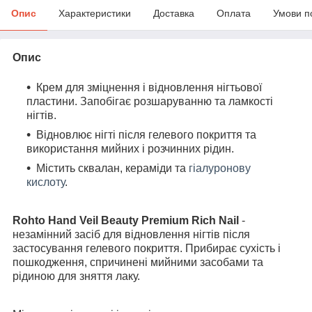
Опис
Характеристики
Доставка
Оплата
Умови п
Опис
Крем для зміцнення і відновлення нігтьової
пластини. Запобігає розшаруванню та ламкості
нігтів.
Відновлює нігті після гелевого покриття та
використання мийних і розчинних рідин.
Містить сквалан, кераміди та
гіалуронову
кислоту
.
Rohto Hand Veil Beauty Premium Rich Nail
-
незамінний засіб для відновлення нігтів після
застосування гелевого покриття. Прибирає сухість і
пошкодження, спричинені мийними засобами та
рідиною для зняття лаку.