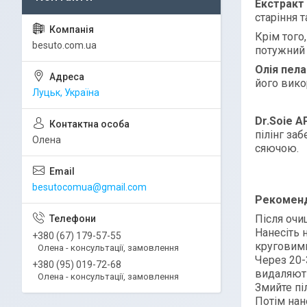
Екстракт
старіння 
Крім того
besuto.com.ua
потужний 
Олія пела
його вико
Луцьк, Україна
Dr.Soie A
пілінг за
Олена
сяючою.
besutocomua@gmail.com
Рекоменд
Після очи
Нанесіть 
+380 (67) 179-57-55
круговими
Олена - консультації, замовлення
Через 20-
+380 (95) 019-72-68
видаляют
Олена - консультації, замовлення
Змийте пі
Потім нан