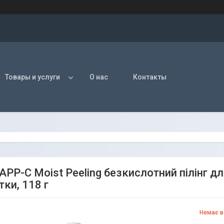
Товары и услуги
О нас
Контакты
e APP-C Moist Peeling безкислотний пілінг 
ки, 118 г
Немає в