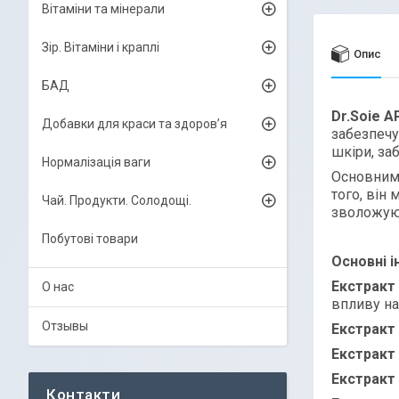
Вітаміни та мінерали
Зір. Вітаміни і краплі
Опис
БАД
Dr.Soie A
Добавки для краси та здоров’я
забезпечу
шкіри, за
Нормалізація ваги
Основним
того, він
Чай. Продукти. Солодощі.
зволожуют
Побутові товари
Основні і
Екстракт
О нас
впливу н
Отзывы
Екстракт
Екстракт
Екстракт