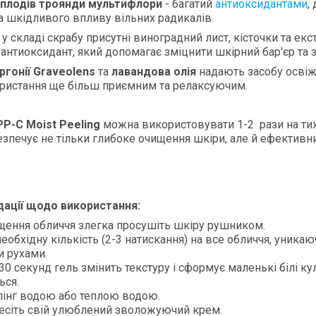
 плодів троянди мультифлори
- багатий
антиоксидантами
,
та шкідливого впливу вільних радикалів.
, у складі скрабу присутні виноградний лист, кісточки та ек
антиоксидант, який допомагає зміцнити шкірний бар'єр та за
ргонії Graveolens
та
лавандова олія
надають засобу осві
ристання ще більш приємним та релаксуючим.
PP-C Moist Peeling
можна використовувати 1-2 рази на ти
безпечує не тільки глибоке очищення шкіри, але й ефективн
ації щодо використання:
щення обличчя злегка просушіть шкіру рушником.
необхідну кількість (2-3 натискання) на все обличчя, уника
 рухами.
30 секунд гель змінить текстуру і сформує маленькі білі ку
ься.
лінг водою або теплою водою.
есіть свій улюблений зволожуючий крем.