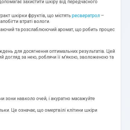
 допомагає захистити шкіру від передчасного
стракт шкірки фруктів, що містять
ресвератрол
–
побігти втраті вологи.
жаючий та розслаблюючий аромат, що робить процес
ждень для досягнення оптимальних результатів. Цей
ий догляд за нею, роблячи її м'якою, зволоженою та
ючи зони навколо очей, і акуратно масажуйте
льки. Це означає, що омертвілі клітини шкіри