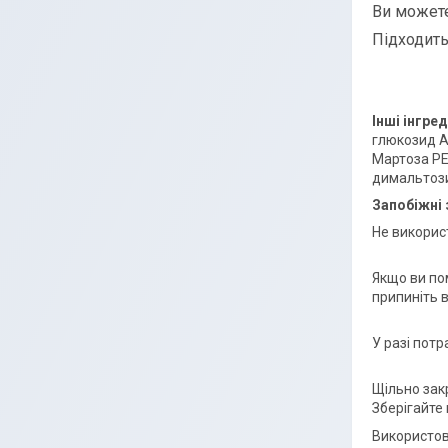
Ви можете
Підходить
Інші інгре
глюкозид А
Мартоза PE
димальтоз
Запобіжні 
Не викорис
Якщо ви пом
припиніть 
У разі пот
Щільно зак
Зберігайте
Використову