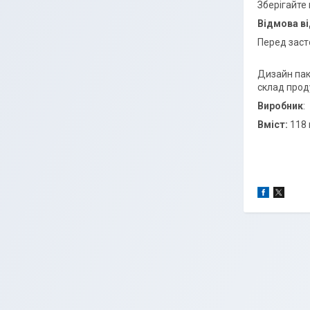
Зберігайте 
Відмова ві
Перед заст
Дизайн пак
склад проду
Виробник
:
Вміст:
118 