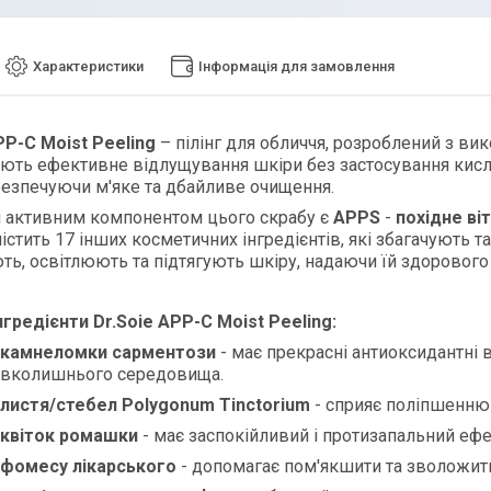
Характеристики
Інформація для замовлення
PP-C Moist Peeling
– пілінг для обличчя, розроблений з вик
ють ефективне відлущування шкіри без застосування кислот.
безпечуючи м'яке та дбайливе очищення.
 активним компонентом цього скрабу є
APPS
-
похідне ві
 містить 17 інших косметичних інгредієнтів, які збагачують
ь, освітлюють та підтягують шкіру, надаючи їй здорового 
нгредієнти Dr.Soie APP-C Moist Peeling:
 камнеломки сарментози
- має прекрасні антиоксидантні 
авколишнього середовища.
 листя/стебел Polygonum Tinctorium
- сприяє поліпшенню 
 квіток ромашки
- має заспокійливий і протизапальний ефе
 фомесу лікарського
- допомагає пом'якшити та зволожити