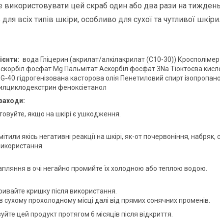
 використовувати цей скраб один або два рази на тиждень
 для всіх типів шкіри, особливо для сухої та чутливої шкіри
дієнти:
вода Гліцерин (акрилат/алкілакрилат (C10-30)) Кросполіме
скорбіл фосфат Mg Пальмітат Аскорбіл фосфат 3Na Тіоктоєва кисло
G-40 гідрогенізована касторова олія Пенетиловий спирт ізопроп
илциклодекстрин феноксіетанол
заходи:
товуйте, якщо на шкірі є ушкодження.
ітили якісь негативні реакції на шкірі, як-от почервоніння, набряк,
використання.
рапляння в очі негайно промийте їх холодною або теплою водою.
ривайте кришку після використання.
 в сухому прохолодному місці далі від прямих сонячних променів.
йте цей продукт протягом 6 місяців після відкриття.