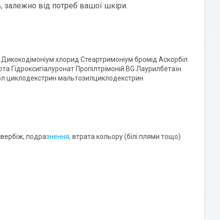
, залежно від потреб вашої шкіри.
.
р Дикокодімоніум хлорид Стеартримоніум бромід Аскорбіл
та Гідроксигіалуронат Пропілтрімоній BG Лаурилбетаїн
анол циклодекстрин мальтозилциклодекстрин
 свербіж, подра
знення,
втрата кольору (білі плями тощо)