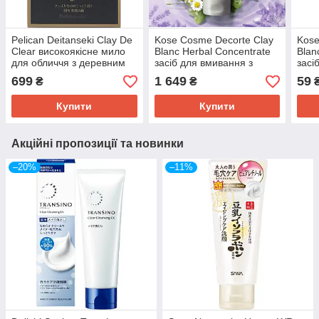
Pelican Deitanseki Clay De
Kose Cosme Decorte Clay
Kose
Clear високоякісне мило
Blanc Herbal Concentrate
Blan
для обличчя з деревним
засіб для вмивання з
засі
вугіллям, глиною,
білою глиною та
біло
699
1 649
59
₴
₴
мінералами, 80 г
рослинними екстрактами,
росл
160 мл
проб
Купити
Купити
Акційні пропозиції та новинки
–20%
–11%