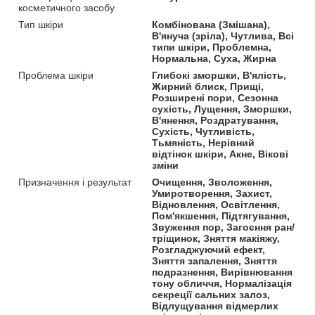
косметичного засобу
Тип шкіри
Комбінована (Змішана),
В'януча (зріла), Чутлива, Всі
типи шкіри, Проблемна,
Нормальна, Суха, Жирна
Проблема шкіри
Глибокі зморшки, В'ялість,
Жирний блиск, Прищі,
Розширені пори, Сезонна
сухість, Лущення, Зморшки,
В'янення, Роздратування,
Сухість, Чутливість,
Тьмяність, Нерівний
відтінок шкіри, Акне, Вікові
зміни
Призначення і результат
Очищення, Зволоження,
Умиротворення, Захист,
Відновлення, Освітлення,
Пом'якшення, Підтягування,
Звуження пор, Загоєння ран/
тріщинок, Зняття макіяжу,
Розгладжуючий ефект,
Зняття запалення, Зняття
подразнення, Вирівнювання
тону обличчя, Нормалізація
секреції сальних залоз,
Відлущування відмерлих