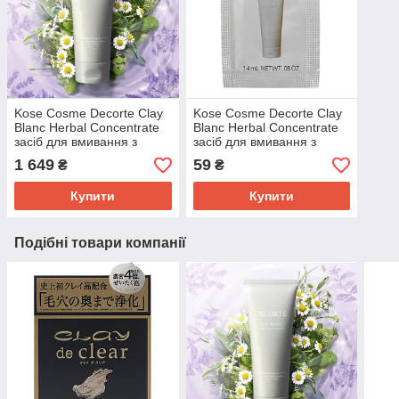
Kose Cosme Decorte Clay
Kose Cosme Decorte Clay
Blanc Herbal Concentrate
Blanc Herbal Concentrate
засіб для вмивання з
засіб для вмивання з
білою глиною та
білою глиною та
1 649
59
₴
₴
рослинними екстрактами,
рослинними екстрактами,
160 мл
пробник 1,5 г
Купити
Купити
Подібні товари компанії