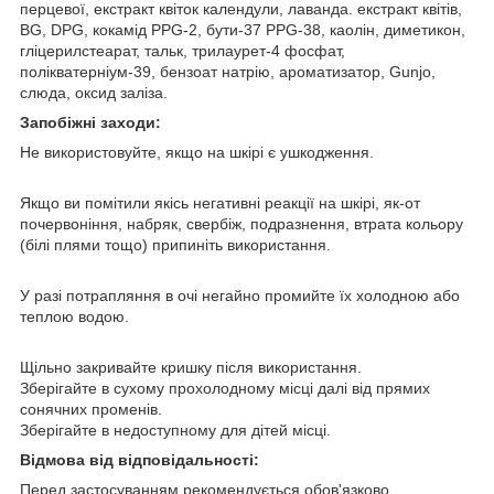
перцевої, екстракт квіток календули, лаванда. екстракт квітів,
BG, DPG, кокамід PPG-2, бути-37 PPG-38, каолін, диметикон,
гліцерилстеарат, тальк, трилаурет-4 фосфат,
полікватерніум-39, бензоат натрію, ароматизатор, Gunjo,
слюда, оксид заліза.
Запобіжні заходи:
Не використовуйте, якщо на шкірі є ушкодження.
Якщо ви помітили якісь негативні реакції на шкірі, як-от
почервоніння, набряк, свербіж, подразнення, втрата кольору
(білі плями тощо) припиніть використання.
У разі потрапляння в очі негайно промийте їх холодною або
теплою водою.
Щільно закривайте кришку після використання.
Зберігайте в сухому прохолодному місці далі від прямих
сонячних променів.
Зберігайте в недоступному для дітей місці.
Відмова від відповідальності:
Перед застосуванням рекомендується обов'язково