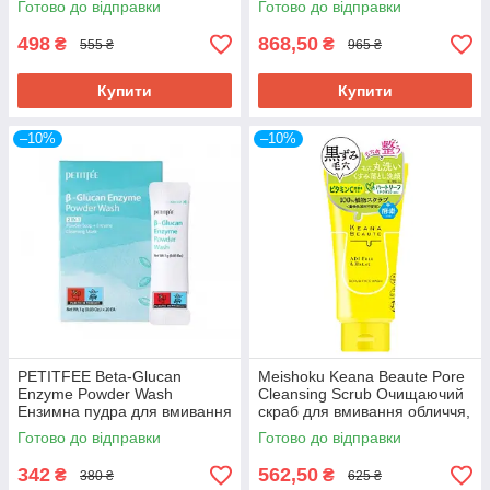
Готово до відправки
Готово до відправки
498
868,50
₴
₴
555 ₴
965 ₴
Купити
Купити
–10%
–10%
PETITFEE Beta-Glucan
Meishoku Keana Beaute Pore
Enzyme Powder Wash
Cleansing Scrub Очищаючий
Ензимна пудра для вмивання
скраб для вмивання обличчя,
з бета-глюканом, 1г х 20 шт.
формула веган, 120 мл
Готово до відправки
Готово до відправки
До 10/2027
342
562,50
₴
₴
380 ₴
625 ₴