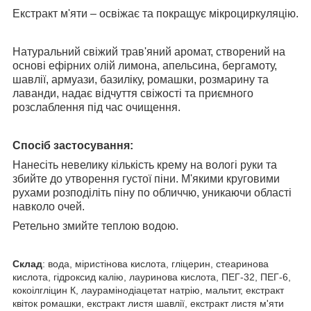
Екстракт м'яти – освіжає та покращує мікроциркуляцію.
Натуральний свіжий трав'яний аромат, створений на
основі ефірних олій лимона, апельсина, бергамоту,
шавлії, армуази, базиліку, ромашки, розмарину та
лаванди, надає відчуття свіжості та приємного
розслаблення під час очищення.
Спосіб застосування:
Нанесіть невелику кількість крему на вологі руки та
збийте до утворення густої піни. М'якими круговими
рухами розподіліть піну по обличчю, уникаючи області
навколо очей.
Ретельно змийте теплою водою.
Склад
: вода, міристінова кислота, гліцерин, стеаринова
кислота, гідроксид калію, лауринова кислота, ПЕГ-32, ПЕГ-6,
кокоілгліцин К, лаурамінодіацетат натрію, мальтит, екстракт
квіток ромашки, екстракт листя шавлії, екстракт листя м'яти