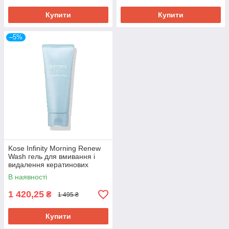
Купити
Купити
–5%
Kose Infinity Morning Renew
Wash гель для вмивання і
видалення кератинових
пробок у порах, 100 г
В наявності
1 420,25
₴
1 495 ₴
Купити