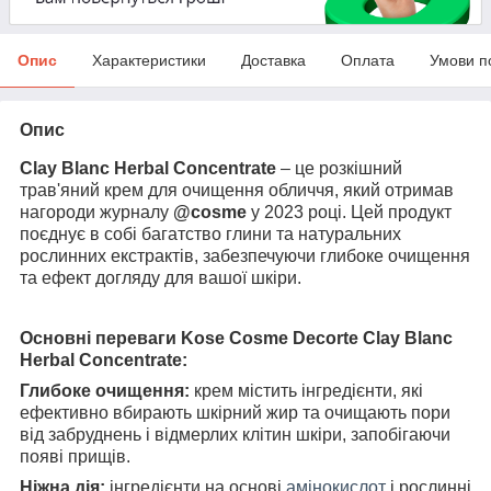
Опис
Характеристики
Доставка
Оплата
Умови п
Опис
Clay Blanc Herbal Concentrate
– це розкішний
трав'яний крем для очищення обличчя, який отримав
нагороди журналу
@cosme
у 2023 році. Цей продукт
поєднує в собі багатство глини та натуральних
рослинних екстрактів, забезпечуючи глибоке очищення
та ефект догляду для вашої шкіри.
Основні переваги Kose Cosme Decorte Clay Blanc
Herbal Concentrate:
Глибоке очищення:
крем містить інгредієнти, які
ефективно вбирають шкірний жир та очищають пори
від забруднень і відмерлих клітин шкіри, запобігаючи
появі прищів.
Ніжна дія:
інгредієнти на основі
амінокислот
і рослинні