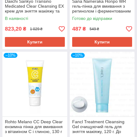
Daiichi Sankyo Transino
Sana Nameraka Honpo WR
Medicated Clear Cleansing EX
гель-пінка для вмивання з
крем для зняття макіяжу та
ретинолом і ферментованим
очищення шкіри, 110 г. До
соєвим молоком, 150 г
В наявності
Готово до відправки
11/2026
823,20
487
₴
₴
1 029 ₴
549 ₴
Купити
Купити
–10%
–10%
Rohto Melano CC Deep Clear
Fancl Treatment Cleansing
ензимна пінка для вмивання
Gel очищуючий гель для
з вітаміном С і глиною, 130 г
зняття макіяжу, 120 г. До
12/2026