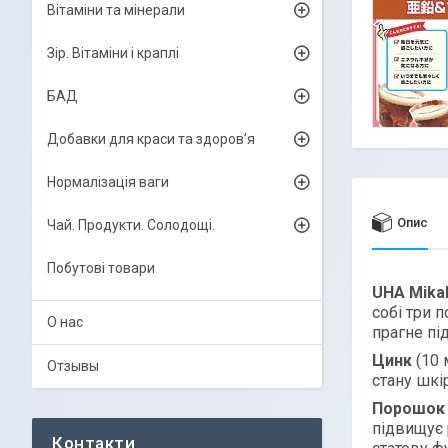
Вітаміни та мінерали
Зір. Вітаміни і краплі
БАД
Добавки для краси та здоров’я
Нормалізація ваги
Опис
Чай. Продукти. Солодощі.
Побутові товари
UHA Mika
собі три 
О нас
прагне пі
Цинк
(10 
Отзывы
стану шкір
Порошок 
підвищує 