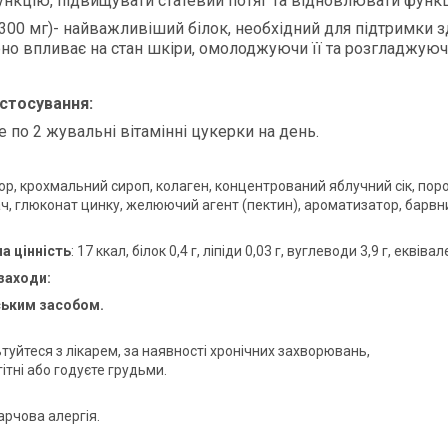
ункцію, підвищувати статевий потяг та відновлювати функц
300 мг)- найважливіший білок, необхідний для підтримки зд
но впливає на стан шкіри, омолоджуючи її та розгладжуюч
астосування:
 по 2 жувальні вітамінні цукерки на день.
кор, крохмальний сироп, колаген, концентрований яблучний сік, пор
ч, глюконат цинку, желюючий агент (пектин), ароматизатор, барвник
а цінність
: 17 ккал, білок 0,4 г, ліпіди 0,03 г, вуглеводи 3,9 г, еквівал
 заходи:
ським засобом.
туйтеся з лікарем, за наявності хронічних захворювань,
ітні або годуєте грудьми.
рчова алергія.