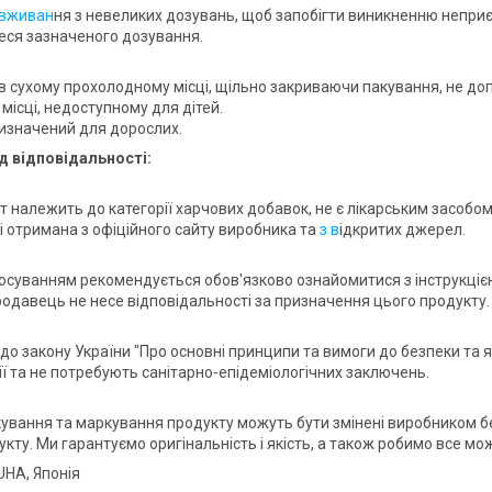
вживан
ня з невеликих дозувань, щоб запобігти виникненню непри
ся зазначеного дозування.
 в сухому прохолодному місці, щільно закриваючи пакування, не д
місці, недоступному для дітей.
изначений для дорослих.
д відповідальності:
т належить до категорії харчових добавок, не є лікарським засобом
і отримана з офіційного сайту виробника та
з в
ідкритих джерел.
осуванням рекомендується обов'язково ознайомитися з інструкцією 
родавець не несе відповідальності за призначення цього продукту.
до закону України "Про основні принципи та вимоги до безпеки та я
ії та не потребують санітарно-епідеміологічних заключень.
ування та маркування продукту можуть бути змінені виробником без
кту. Ми гарантуємо оригінальність і якість, а також робимо все мо
 UHA, Японія