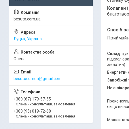
статеву ф
Колаген
(
благотвор
besuto.com.ua
Спосіб з
Приймайте
Луцьк, Україна
Склад
: цу
Олена
підкислюва
желатин)
Енергетичн
besutocomua@gmail.com
Запобіжні
Не є лікар
+380 (67) 179-57-55
Проконсуль
Олена - консультації, замовлення
якщо ви ваг
+380 (95) 019-72-68
Олена - консультації, замовлення
Можлива ха