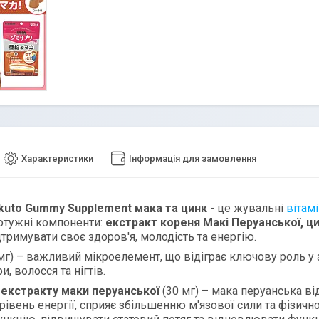
Характеристики
Інформація для замовлення
kuto Gummy Supplement мака та цинк
- це жувальні
вітам
потужні компоненти:
екстракт кореня Макі Перуанської,
ц
дтримувати своє здоров'я, молодість та енергію.
мг) – важливий мікроелемент, що відіграє ключову роль у
и, волосся та нігтів.
екстракту маки перуанської
(30 мг) – мака перуанська в
рівень енергії, сприяє збільшенню м'язової сили та фізичн