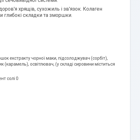
ії сечовивідної системи.
оров'я хрящів, сухожиль і зв'язок. Колаген
и глибокі складки та зморшки.
ошок екстракту чорної маки, підсолоджувач (сорбіт),
 (карамель), освітлювач, (у складі сировини міститься
ент солі 0