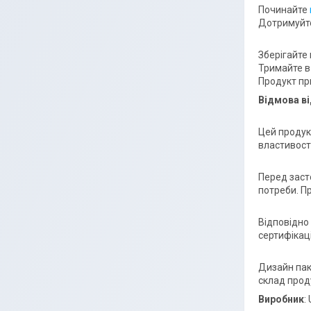
Починайте
Дотримуйте
Зберігайте
Тримайте в 
Продукт пр
Відмова ві
Цей продук
властивост
Перед заст
потреби. П
Відповідно 
сертифікац
Дизайн пак
склад проду
Виробник
: