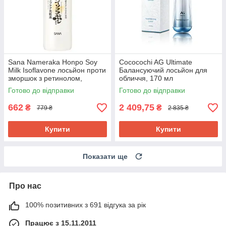
Sana Nameraka Honpo Soy
Cococochi AG Ultimate
Milk Isoflavone лосьйон проти
Балансуючий лосьйон для
зморшок з ретинолом,
обличчя, 170 мл
соєвим молоком,
Готово до відправки
Готово до відправки
керамідами, 200 мл
662
2 409,75
₴
₴
779 ₴
2 835 ₴
Купити
Купити
Показати ще
Про нас
100% позитивних з 691 відгука за рік
Працює з 15.11.2011