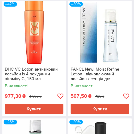
–42%
–30%
DHC VC Lotion антивіковий
FANCL New! Moist Refine
лосьйон із 4 похідними
Lotion I відновлюючий
вітаміну С, 150 мл
лосьйон-есенція для
нормальної і жирної шкіри,
В наявності
В наявності
30мл. До 10/2026
977,30
507,50
₴
₴
1 685 ₴
725 ₴
Купити
Купити
–25%
–20%