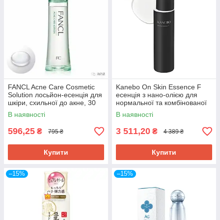
FANCL Acne Care Cosmetic
Kanebo On Skin Essence F
Solution лосьйон-есенція для
есенція з нано-олією для
шкіри, схильної до акне, 30
нормальної та комбінованої
мл. До 11/2026
шкіри,125 мл
В наявності
В наявності
596,25
3 511,20
₴
₴
795 ₴
4 389 ₴
Купити
Купити
–15%
–15%