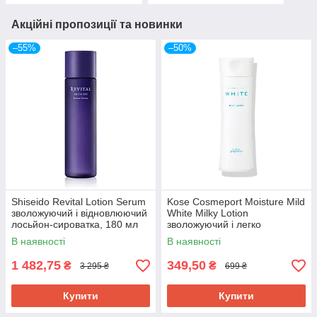
Акційні пропозиції та новинки
–55%
–50%
Shiseido Revital Lotion Serum
Kose Cosmeport Moisture Mild
зволожуючий і відновлюючий
White Milky Lotion
лосьйон-сироватка, 180 мл
зволожуючий і легко
освітлюючий лосьйон з
В наявності
В наявності
маточним молочком, 140 мл
1 482,75
349,50
₴
₴
3 295 ₴
699 ₴
Купити
Купити