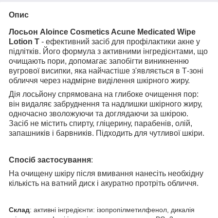
Опис
Лосьон Aloince Cosmetics Acune Medicated Wipe
Lotion T
- ефективний засіб для профілактики акне у
підлітків. Його формула з активними інгредієнтами, що
очищають пори, допомагає запобігти виникненню
вугрової висипки, яка найчастіше з'являється в Т-зоні
обличчя через надмірне виділення шкірного жиру.
Дія лосьйону спрямована на глибоке очищення пор:
він видаляє забруднення та надлишки шкірного жиру,
одночасно зволожуючи та доглядаючи за шкірою.
Засіб не містить спирту, гліцерину, парабенів, олій,
запашників і барвників. Підходить для чутливої шкіри.
Спосіб застосування
:
На очищену шкіру після вмивання нанесіть необхідну
кількість на ватний диск і акуратно протріть обличчя.
Склад
: активні інгредієнти: ізопропілметилфенол, дикалія