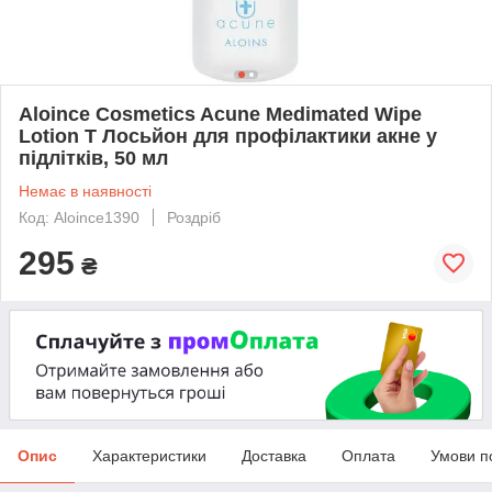
Aloince Cosmetics Acune Medimated Wipe
Lotion T Лосьйон для профілактики акне у
підлітків, 50 мл
Немає в наявності
Код: Aloince1390
Роздріб
295
₴
Опис
Характеристики
Доставка
Оплата
Умови п