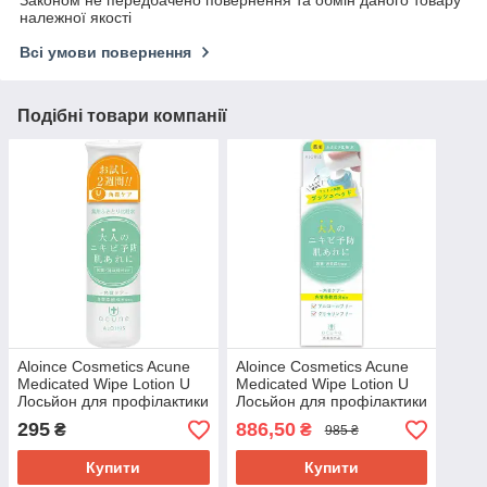
належної якості
Всі умови повернення
Подібні товари компанії
Aloince Cosmetics Acune
Aloince Cosmetics Acune
Medicated Wipe Lotion U
Medicated Wipe Lotion U
Лосьйон для профілактики
Лосьйон для профілактики
акне у дорослих, 50 мл
акне у дорослих, 200 мл
295
886,50
₴
₴
985 ₴
Купити
Купити