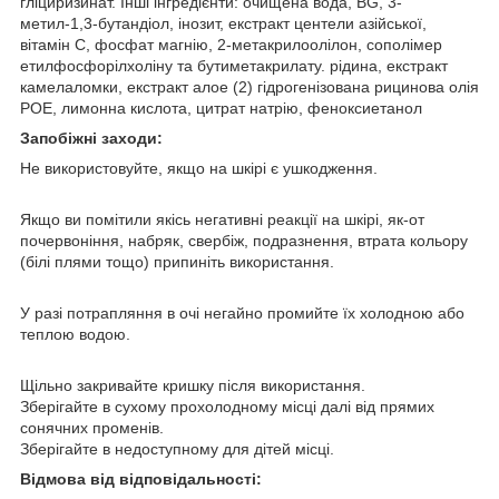
гліциризинат. Інші інгредієнти: очищена вода, BG, 3-
метил-1,3-бутандіол, інозит, екстракт центели азійської,
вітамін С, фосфат магнію, 2-метакрилоолілон, сополімер
етилфосфорілхоліну та бутиметакрилату. рідина, екстракт
камелаломки, екстракт алое (2) гідрогенізована рицинова олія
POE, лимонна кислота, цитрат натрію, феноксиетанол
Запобіжні заходи:
Не використовуйте, якщо на шкірі є ушкодження.
Якщо ви помітили якісь негативні реакції на шкірі, як-от
почервоніння, набряк, свербіж, подразнення, втрата кольору
(білі плями тощо) припиніть використання.
У разі потрапляння в очі негайно промийте їх холодною або
теплою водою.
Щільно закривайте кришку після використання.
Зберігайте в сухому прохолодному місці далі від прямих
сонячних променів.
Зберігайте в недоступному для дітей місці.
Відмова від відповідальності: