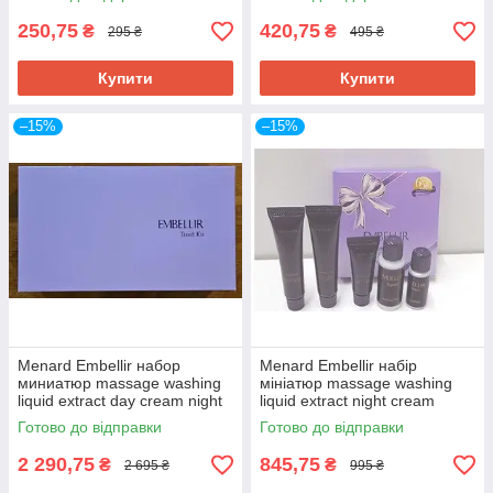
пробник 3,5 мл
250,75
420,75
₴
₴
295 ₴
495 ₴
Купити
Купити
–15%
–15%
Menard Embellir набор
Menard Embellir набір
миниатюр massage washing
мініатюр massage washing
liquid extract day cream night
liquid extract night cream
cream
Готово до відправки
Готово до відправки
2 290,75
845,75
₴
₴
2 695 ₴
995 ₴