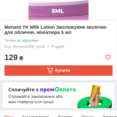
Menard TK Milk Lotion Зволожуюче молочко
для обличчя, мініатюра 5 мл
Готово до відправки
Код: Menard1689_mini5
Роздріб
129
₴
Купити
Опис
Характеристики
Доставка
Оплата
Умови п