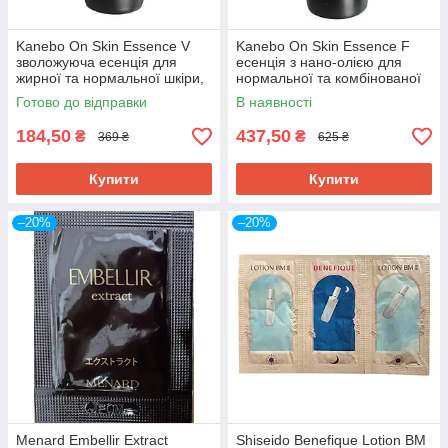
Kanebo On Skin Essence V
Kanebo On Skin Essence F
зволожуюча есенція для
есенція з нано-олією для
жирної та нормальної шкіри,
нормальної та комбінованої
пробник 10 мл
шкіри, пробник 20 мл
Готово до відправки
В наявності
184,50
437,50
₴
₴
369 ₴
625 ₴
Купити
Купити
–20%
–20%
Menard Embellir Extract
Shiseido Benefique Lotion ВМ