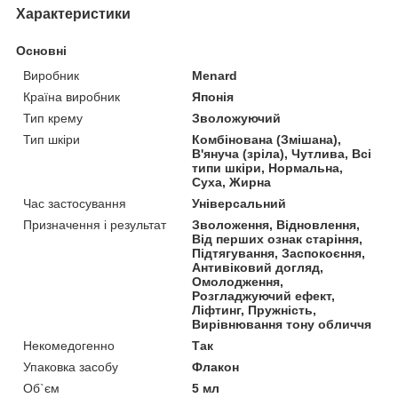
Характеристики
Основні
Виробник
Menard
Країна виробник
Японія
Тип крему
Зволожуючий
Тип шкіри
Комбінована (Змішана),
В'януча (зріла), Чутлива, Всі
типи шкіри, Нормальна,
Суха, Жирна
Час застосування
Універсальний
Призначення і результат
Зволоження, Відновлення,
Від перших ознак старіння,
Підтягування, Заспокоєння,
Антивіковий догляд,
Омолодження,
Розгладжуючий ефект,
Ліфтинг, Пружність,
Вирівнювання тону обличчя
Некомедогенно
Так
Упаковка засобу
Флакон
Об`єм
5 мл