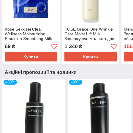
Kose Sekkisei Clear
KOSE Grace One Wrinkle
Mena
Wellness Moisturizing
Care Moist Lift Milk
Звол
Emulsion Smoothing Milk
Зволожуюче молочко для
обли
Розгладжуюче зволожуюче
антивікового догляду, 130
69
1 340
156
₴
₴
молочко, пробник 2,5 мл
мл
Купити
Купити
Акційні пропозиції та новинки
–50%
–30%