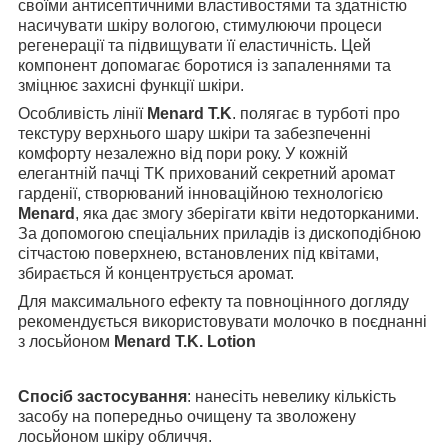
своїми антисептичними властивостями та здатністю
насичувати шкіру вологою, стимулюючи процеси
регенерації та підвищувати її еластичність. Цей
компонент допомагає боротися із запаленнями та
зміцнює захисні функції шкіри.
Особливість лінії
Menard T.K
. полягає в турботі про
текстуру верхнього шару шкіри та забезпеченні
комфорту незалежно від пори року. У кожній
елегантній пачці TK прихований секретний аромат
гарденії, створюваний інноваційною технологією
Menard
, яка дає змогу зберігати квіти недоторканими.
За допомогою спеціальних приладів із дископодібною
сітчастою поверхнею, встановлених під квітами,
збирається й концентрується аромат.
Для максимального ефекту та повноцінного догляду
рекомендується використовувати молочко в поєднанні
з лосьйоном
Menard T.K. Lotion
Спосіб застосування
: нанесіть невелику кількість
засобу на попередньо очищену та зволожену
лосьйоном шкіру обличчя.