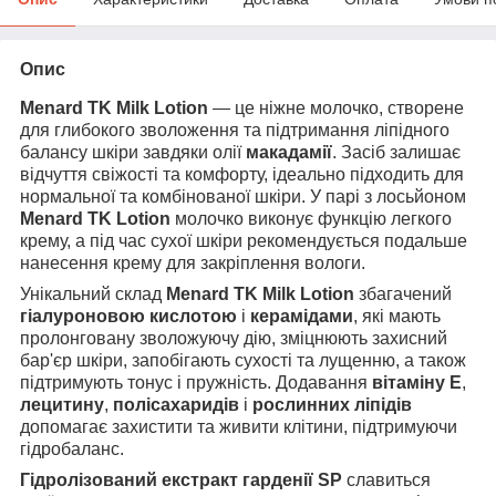
Опис
Menard TK Milk Lotion
— це ніжне молочко, створене
для глибокого зволоження та підтримання ліпідного
балансу шкіри завдяки олії
макадамії
. Засіб залишає
відчуття свіжості та комфорту, ідеально підходить для
нормальної та комбінованої шкіри. У парі з лосьйоном
Menard TK Lotion
молочко виконує функцію легкого
крему, а під час сухої шкіри рекомендується подальше
нанесення крему для закріплення вологи.
Унікальний склад
Menard TK Milk Lotion
збагачений
гіалуроновою кислотою
і
керамідами
, які мають
пролонговану зволожуючу дію, зміцнюють захисний
бар'єр шкіри, запобігають сухості та лущенню, а також
підтримують тонус і пружність. Додавання
вітаміну Е
,
лецитину
,
полісахаридів
і
рослинних
ліпідів
допомагає захистити та живити клітини, підтримуючи
гідробаланс.
Гідролізований екстракт гарденії SP
славиться