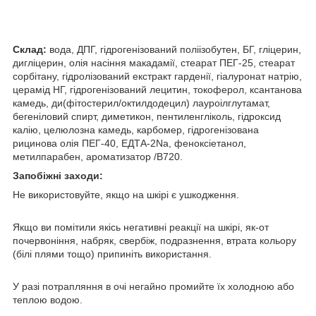
Склад:
вода, ДПГ, гідрогенізований поліізобутен, БГ, гліцерин,
дигліцерин, олія насіння макадамії, стеарат ПЕГ-25, стеарат
сорбітану, гідролізований екстракт гарденії, гіалуронат натрію,
церамід НГ, гідрогенізований лецитин, токоферол, ксантанова
камедь, ди(фітостерил/октилдодецил) лауроілглутамат,
бегеніловий спирт, диметикон, пентиленгліколь, гідроксид
калію, целюлозна камедь, карбомер, гідрогенізована
рицинова олія ПЕГ-40, ЕДТА-2Na, феноксіетанол,
метилпарабен, ароматизатор /B720.
Запобіжні заходи:
Не використовуйте, якщо на шкірі є ушкодження.
Якщо ви помітили якісь негативні реакції на шкірі, як-от
почервоніння, набряк, свербіж, подразнення, втрата кольору
(білі плями тощо) припиніть використання.
У разі потрапляння в очі негайно промийте їх холодною або
теплою водою.