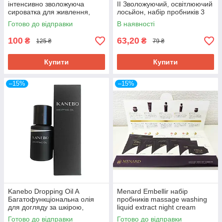
інтенсивно зволожуюча
II Зволожуючий, освітлюючий
сироватка для живлення,
лосьйон, набір пробників 3
пробник 0,6 мл
шт
Готово до відправки
В наявності
100
63,20
₴
₴
125 ₴
79 ₴
Купити
Купити
–15%
–15%
Kanebo Dropping Oil A
Menard Embellir набір
Багатофункціональна олія
пробників massage washing
для догляду за шкірою,
liquid extract night cream
волоссям, кутикулою,
Готово до відправки
Готово до відправки