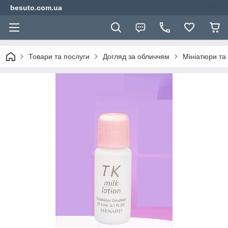
besuto.com.ua
Товари та послуги
Догляд за обличчям
Мініатюри та