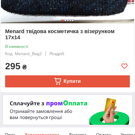
Menard твідова косметичка з візерунком
17х14
В наявності
Код: Menard_Bag2
Роздріб
295
₴
Купити
Опис
Характеристики
Доставка
Оплата
Умови 