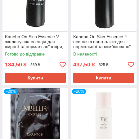
Kanebo On Skin Essence V
Kanebo On Skin Essence F
зволожуюча есенція для
есенція з нано-олією для
жирної та нормальної шкіри,
нормальної та комбінованої
пробник 10 мл
шкіри, пробник 20 мл
Готово до відправки
В наявності
184,50
437,50
₴
₴
369 ₴
625 ₴
Купити
Купити
–20%
–20%