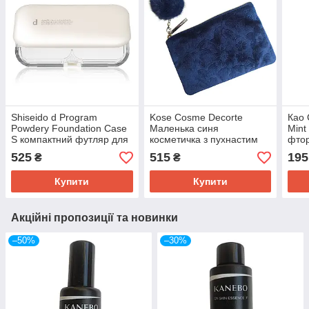
Shiseido d Program
Kose Cosme Decorte
Као 
Powdery Foundation Case
Маленька синя
Mint
S компактний футляр для
косметичка з пухнастим
фтор
пудри з дзеркалом,
брелочком, 18 х 12 см
шт х
525
515
195
₴
₴
63х119х17
Купити
Купити
Акційні пропозиції та новинки
–50%
–30%