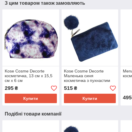
З цим товаром також замовляють
Kose Cosme Decorte
Kose Cosme Decorte
Mena
косметичка, 13 см х 15,5
Маленька синя
косм
см х 6 см
косметичка з пухнастим
брелочком, 18 х 12 см
295
515
₴
₴
495
Купити
Купити
Подібні товари компанії