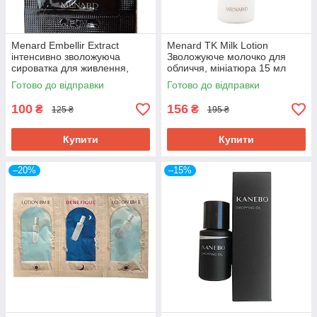
Menard Embellir Extract
Menard TK Milk Lotion
інтенсивно зволожуюча
Зволожуюче молочко для
сироватка для живлення,
обличчя, мініатюра 15 мл
пробник 0,6 мл
Готово до відправки
Готово до відправки
100
156
₴
₴
125 ₴
195 ₴
Купити
Купити
–20%
–15%