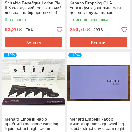
Shiseido Benefique Lotion ВМ
Kanebo Dropping Oil A
II Зволожуючий, освітлюючий
Багатофункціональна олія
лосьйон, набір пробників 3
для догляду за шкірою,
шт
волоссям, кутикулою,
В наявності
Готово до відправки
пробник 3,5 мл
63,20
250,75
₴
₴
79 ₴
295 ₴
Купити
Купити
–15%
–15%
Menard Embellir набір
Menard Embellir набор
пробників massage washing
миниатюр massage washing
liquid extract night cream
liquid extract day cream night