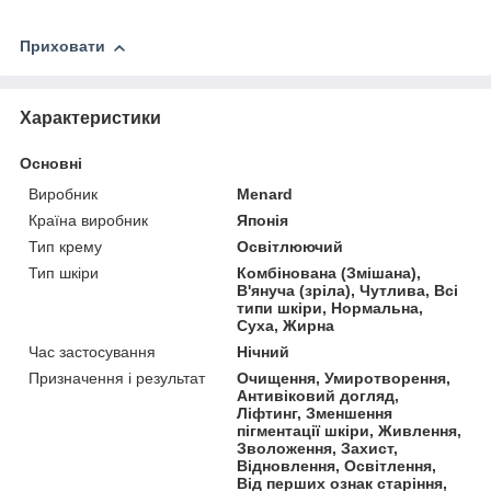
Приховати
Характеристики
Основні
Виробник
Menard
Країна виробник
Японія
Тип крему
Освітлюючий
Тип шкіри
Комбінована (Змішана),
В'януча (зріла), Чутлива, Всі
типи шкіри, Нормальна,
Суха, Жирна
Час застосування
Нічний
Призначення і результат
Очищення, Умиротворення,
Антивіковий догляд,
Ліфтинг, Зменшення
пігментації шкіри, Живлення,
Зволоження, Захист,
Відновлення, Освітлення,
Від перших ознак старіння,