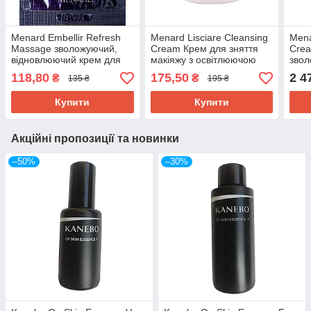
Menard Embellir Refresh
Menard Lisciare Cleansing
Mena
Massage зволожуючий,
Cream Крем для зняття
Crea
відновлюючий крем для
макіяжу з освітлюючою
зво
масажу та видалення
властивістю, мініатюра 15
осві
118,80
175,50
2 4
₴
₴
135 ₴
195 ₴
макіяжу, пробник 2,5 г
г
Купити
Купити
Акційні пропозиції та новинки
–50%
–30%