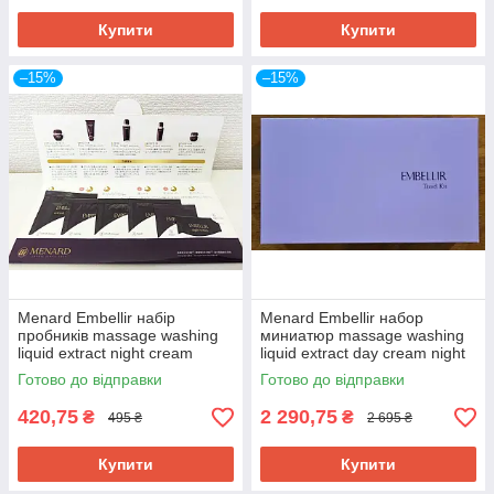
Купити
Купити
–15%
–15%
Menard Embellir набір
Menard Embellir набор
пробників massage washing
миниатюр massage washing
liquid extract night cream
liquid extract day cream night
cream
Готово до відправки
Готово до відправки
420,75
2 290,75
₴
₴
495 ₴
2 695 ₴
Купити
Купити