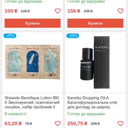
Готово до відправки
Готово до відправки
100
156
₴
₴
125 ₴
195 ₴
Купити
Купити
–20%
–15%
Shiseido Benefique Lotion ВМ
Kanebo Dropping Oil A
II Зволожуючий, освітлюючий
Багатофункціональна олія
лосьйон, набір пробників 3
для догляду за шкірою,
шт
волоссям, кутикулою,
В наявності
Готово до відправки
пробник 3,5 мл
63,20
250,75
₴
₴
79 ₴
295 ₴