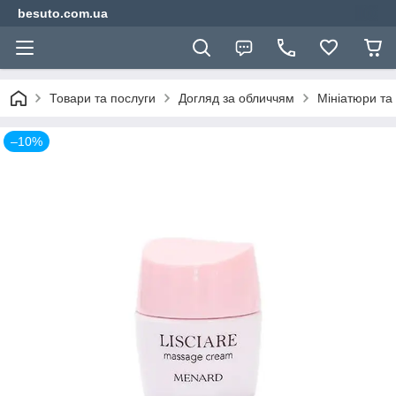
besuto.com.ua
Товари та послуги
Догляд за обличчям
Мініатюри та
–10%