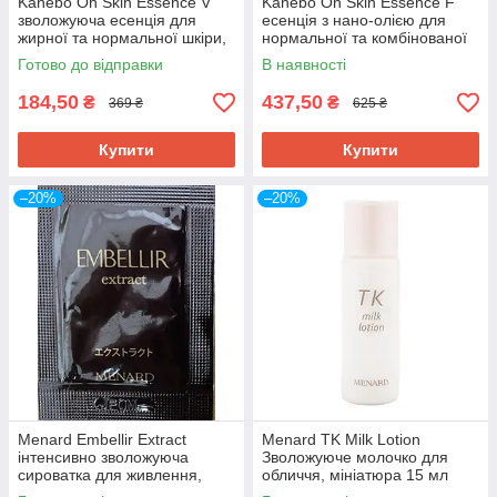
Kanebo On Skin Essence V
Kanebo On Skin Essence F
зволожуюча есенція для
есенція з нано-олією для
жирної та нормальної шкіри,
нормальної та комбінованої
пробник 10 мл
шкіри, пробник 20 мл
Готово до відправки
В наявності
184,50
437,50
₴
₴
369 ₴
625 ₴
Купити
Купити
–20%
–20%
Menard Embellir Extract
Menard TK Milk Lotion
інтенсивно зволожуюча
Зволожуюче молочко для
сироватка для живлення,
обличчя, мініатюра 15 мл
пробник 0,6 мл