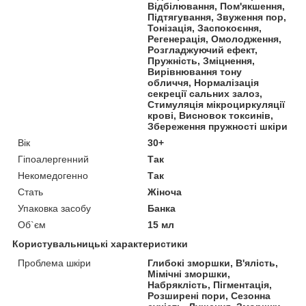
Відбілювання, Пом'якшення,
Підтягування, Звуження пор,
Тонізація, Заспокоєння,
Регенерація, Омолодження,
Розгладжуючий ефект,
Пружність, Зміцнення,
Вирівнювання тону
обличчя, Нормалізація
секреції сальних залоз,
Стимуляція мікроциркуляції
крові, Висновок токсинів,
Збереження пружності шкіри
Вік
30+
Гіпоалергенний
Так
Некомедогенно
Так
Стать
Жіноча
Упаковка засобу
Банка
Об`єм
15 мл
Користувальницькі характеристики
Проблема шкіри
Глибокі зморшки, В'ялість,
Мімічні зморшки,
Набряклість, Пігментація,
Розширені пори, Сезонна