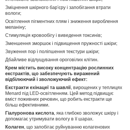
Зміцнення шкірного бар'єру і запобігання втрати
вологи;
Освітлення пігментних плям і зниження вироблення
меланіну;
Стимуляція кровообігу і виведення токсинів;
Зменшення зморшок і підвищення пружності шкіри;
Звуження пор і поліпшення текстури шкіри;
Дбайливе відлущування ороговілих клітин.
Крем містить високу концентрацію рослинних
екстрактів, що забезпечують виражений
відбілюючий і зволожуючий ефект:
Екстракти ехінацеї та шавлії
, вирощених у теплицях
Menard під LED-освітленням. Цей метод підвищує
вміст поживних речовин, що робить екстракти ще
більш ефективними.
Гіалуронова кислота
, яка глибоко зволожує шкіру і
допомагає утримувати вологу в її шарах.
Колаген
, що запобігає руйнуванню колагенових