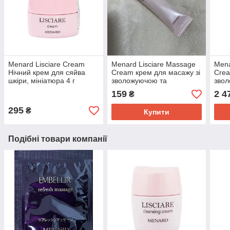
Menard Lisciare Cream
Menard Lisciare Massage
Mena
Нічний крем для сяйва
Cream крем для масажу зі
Crea
шкіри, мініатюра 4 г
зволожуючою та
зво
освітлюючою дією,
осві
159
2 4
₴
мініатюра 8 г
295
₴
Купити
Подібні товари компанії