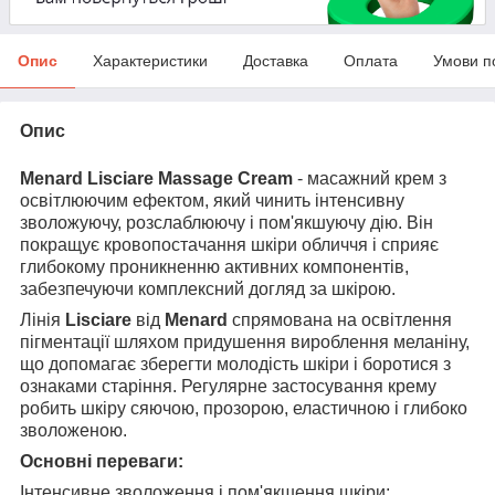
Опис
Характеристики
Доставка
Оплата
Умови п
Опис
Menard Lisciare Massage Cream
- масажний крем з
освітлюючим ефектом, який чинить інтенсивну
зволожуючу, розслаблюючу і пом'якшуючу дію. Він
покращує кровопостачання шкіри обличчя і сприяє
глибокому проникненню активних компонентів,
забезпечуючи комплексний догляд за шкірою.
Лінія
Lisciare
від
Menard
спрямована на освітлення
пігментації шляхом придушення вироблення меланіну,
що допомагає зберегти молодість шкіри і боротися з
ознаками старіння. Регулярне застосування крему
робить шкіру сяючою, прозорою, еластичною і глибоко
зволоженою.
Основні переваги:
Інтенсивне зволоження і пом'якшення шкіри;