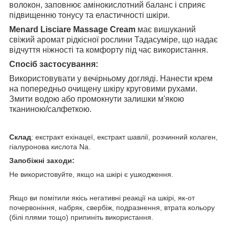
волокон, заповнює амінокислотний баланс і сприяє
підвищенню тонусу та еластичності шкіри.
Menard Lisciare Massage Cream
має вишуканий
свіжий аромат рідкісної рослини Тадасуміре, що надає
відчуття ніжності та комфорту під час використання.
Спосіб застосування:
Використовувати у вечірньому догляді. Нанести крем
на попередньо очищену шкіру круговими рухами.
Змити водою або промокнути залишки м'якою
тканиною/салфеткою.
Склад
: екстракт ехінацеї, екстракт шавлії, розчинний колаген,
гіалуронова кислота Na.
Запобіжні заходи:
Не використовуйте, якщо на шкірі є ушкодження.
Якщо ви помітили якісь негативні реакції на шкірі, як-от
почервоніння, набряк, свербіж, подразнення, втрата кольору
(білі плями тощо) припиніть використання.