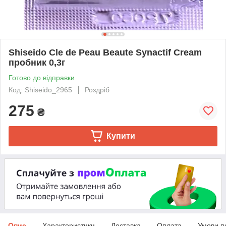
Shiseido Cle de Peau Beaute Synactif Cream
пробник 0,3г
Готово до відправки
Код: Shiseido_2965
Роздріб
275
₴
Купити
Опис
Характеристики
Доставка
Оплата
Умови п