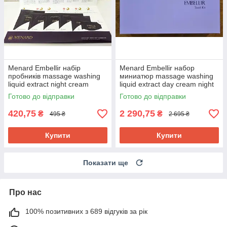
Menard Embellir набір
Menard Embellir набор
пробників massage washing
миниатюр massage washing
liquid extract night cream
liquid extract day cream night
cream
Готово до відправки
Готово до відправки
420,75
2 290,75
₴
₴
495 ₴
2 695 ₴
Купити
Купити
Показати ще
Про нас
100% позитивних з 689 відгуків за рік