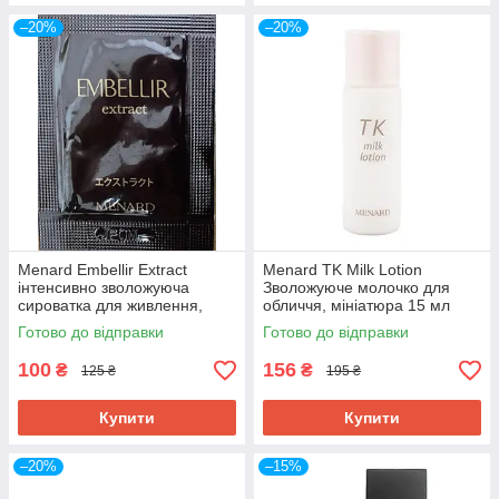
–20%
–20%
Menard Embellir Extract
Menard TK Milk Lotion
інтенсивно зволожуюча
Зволожуюче молочко для
сироватка для живлення,
обличчя, мініатюра 15 мл
пробник 0,6 мл
Готово до відправки
Готово до відправки
100
156
₴
₴
125 ₴
195 ₴
Купити
Купити
–20%
–15%