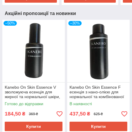
Акційні пропозиції та новинки
–50%
–30%
Kanebo On Skin Essence V
Kanebo On Skin Essence F
зволожуюча есенція для
есенція з нано-олією для
жирної та нормальної шкіри,
нормальної та комбінованої
пробник 10 мл
шкіри, пробник 20 мл
Готово до відправки
В наявності
184,50
437,50
₴
₴
369 ₴
625 ₴
Купити
Купити