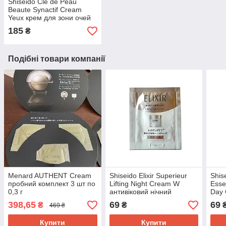
Shiseido Cle de Peau
Beaute Synactif Cream
Yeux крем для зони очей
пробник 0,2 г
185
₴
Подібні товари компанії
Menard AUTHENT Cream
Shiseido Elixir Superieur
Shis
пробний комплект 3 шт по
Lifting Night Cream W
Esse
0,3 г
антивіковий нічний
Day
ліфтинг крем, пробник 0,3
Зво
398,65
69
69
₴
₴
469 ₴
г
крем
Купити
Купити