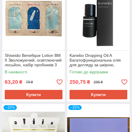
Shiseido Benefique Lotion ВМ
Kanebo Dropping Oil A
II Зволожуючий, освітлюючий
Багатофункціональна олія
лосьйон, набір пробників 3
для догляду за шкірою,
шт
волоссям, кутикулою,
В наявності
Готово до відправки
пробник 3,5 мл
63,20
250,75
₴
₴
79 ₴
295 ₴
Купити
Купити
–15%
–15%