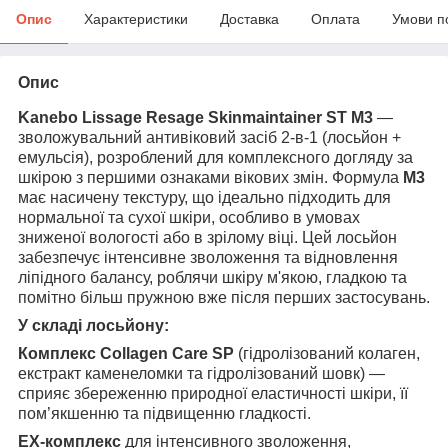
Опис
Характеристики
Доставка
Оплата
Умови п
Опис
Kanebo Lissage Resage Skinmaintainer ST M3
—
зволожувальний антивіковий засіб 2-в-1 (лосьйон +
емульсія), розроблений для комплексного догляду за
шкірою з першими ознаками вікових змін. Формула
M3
має насичену текстуру, що ідеально підходить для
нормальної та сухої шкіри, особливо в умовах
зниженої вологості або в зрілому віці. Цей лосьйон
забезпечує інтенсивне зволоження та відновлення
ліпідного балансу, роблячи шкіру м'якою, гладкою та
помітно більш пружною вже після перших застосувань.
У складі лосьйону:
Комплекс Collagen Care SP
(гідролізований колаген,
екстракт каменеломки та гідролізований шовк) —
сприяє збереженню природної еластичності шкіри, її
пом’якшенню та підвищенню гладкості.
EX-комплекс
для інтенсивного зволоження,