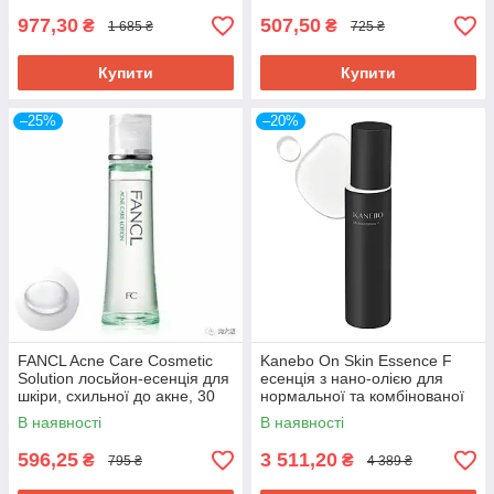
977,30
507,50
₴
₴
1 685 ₴
725 ₴
Купити
Купити
–25%
–20%
FANCL Acne Care Cosmetic
Kanebo On Skin Essence F
Solution лосьйон-есенція для
есенція з нано-олією для
шкіри, схильної до акне, 30
нормальної та комбінованої
мл. До 11/2026
шкіри,125 мл
В наявності
В наявності
596,25
3 511,20
₴
₴
795 ₴
4 389 ₴