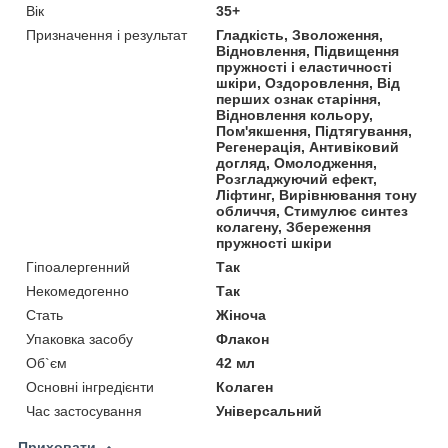
Вік
35+
Призначення і результат
Гладкість, Зволоження,
Відновлення, Підвищення
пружності і еластичності
шкіри, Оздоровлення, Від
перших ознак старіння,
Відновлення кольору,
Пом'якшення, Підтягування,
Регенерація, Антивіковий
догляд, Омолодження,
Розгладжуючий ефект,
Ліфтинг, Вирівнювання тону
обличчя, Стимулює синтез
колагену, Збереження
пружності шкіри
Гіпоалергенний
Так
Некомедогенно
Так
Стать
Жіноча
Упаковка засобу
Флакон
Об`єм
42 мл
Основні інгредієнти
Колаген
Час застосування
Універсальний
Приховати