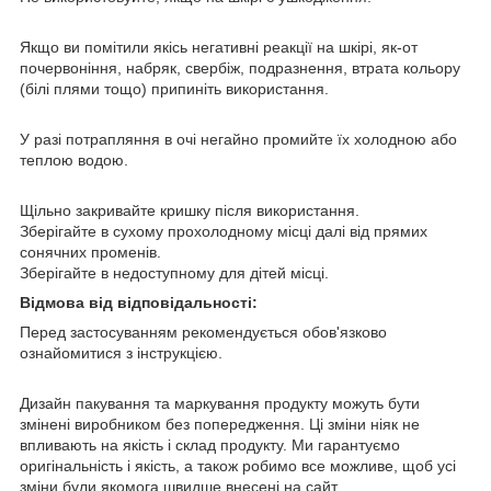
Якщо ви помітили якісь негативні реакції на шкірі, як-от
почервоніння, набряк, свербіж, подразнення, втрата кольору
(білі плями тощо) припиніть використання.
У разі потрапляння в очі негайно промийте їх холодною або
теплою водою.
Щільно закривайте кришку після використання.
Зберігайте в сухому прохолодному місці далі від прямих
сонячних променів.
Зберігайте в недоступному для дітей місці.
Відмова від відповідальності:
Перед застосуванням рекомендується обов'язково
ознайомитися з інструкцією.
Дизайн пакування та маркування продукту можуть бути
змінені виробником без попередження. Ці зміни ніяк не
впливають на якість і склад продукту. Ми гарантуємо
оригінальність і якість, а також робимо все можливе, щоб усі
зміни були якомога швидше внесені на сайт.