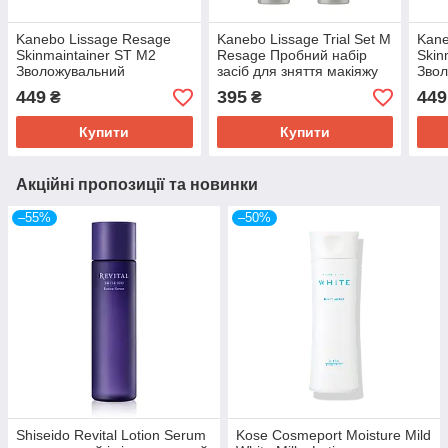
Kanebo Lissage Resage
Kanebo Lissage Trial Set M
Kane
Skinmaintainer ST M2
Resage Пробний набір
Skin
Зволожувальний
засіб для зняття макіяжу
Зво
антивіковий лосьйон для
(21г) та очищувальний
анти
449
395
449
₴
₴
пружності шкіри, пробник
засіб для обличчя (28г)
пруж
42 мл
42 м
Купити
Купити
Акційні пропозиції та новинки
–55%
–50%
Shiseido Revital Lotion Serum
Kose Cosmeport Moisture Mild