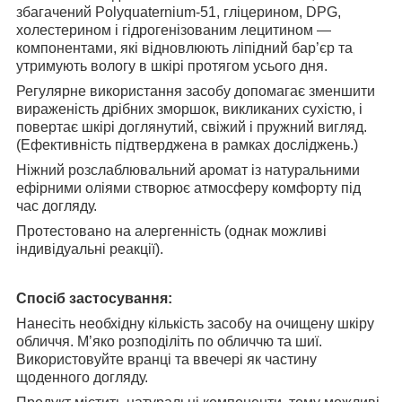
збагачений Polyquaternium-51, гліцерином, DPG,
холестерином і гідрогенізованим лецитином —
компонентами, які відновлюють ліпідний бар’єр та
утримують вологу в шкірі протягом усього дня.
Регулярне використання засобу допомагає зменшити
вираженість дрібних зморшок, викликаних сухістю, і
повертає шкірі доглянутий, свіжий і пружний вигляд.
(Ефективність підтверджена в рамках досліджень.)
Ніжний розслаблювальний аромат із натуральними
ефірними оліями створює атмосферу комфорту під
час догляду.
Протестовано на алергенність (однак можливі
індивідуальні реакції).
Спосіб застосування:
Нанесіть необхідну кількість засобу на очищену шкіру
обличчя. М’яко розподіліть по обличчю та шиї.
Використовуйте вранці та ввечері як частину
щоденного догляду.