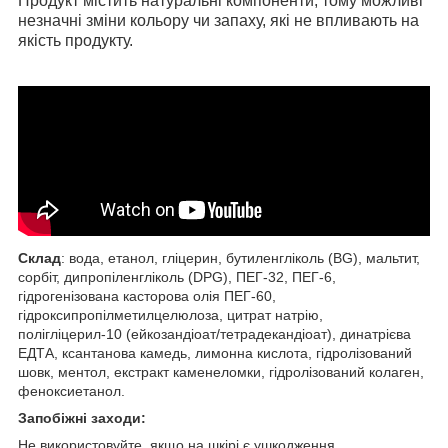
Продукт містить натуральні компоненти, тому можливі
незначні зміни кольору чи запаху, які не впливають на
якість продукту.
Склад
: вода, етанол, гліцерин, бутиленгліколь (BG), мальтит,
сорбіт, дипропіленгліколь (DPG), ПЕГ-32, ПЕГ-6,
гідрогенізована касторова олія ПЕГ-60,
гідроксипропілметилцелюлоза, цитрат натрію,
полігліцерил-10 (ейкозандіоат/тетрадекандіоат), динатрієва
ЕДТА, ксантанова камедь, лимонна кислота, гідролізований
шовк, ментол, екстракт каменеломки, гідролізований колаген,
феноксиетанол.
Запобіжні заходи:
Не використовуйте, якщо на шкірі є ушкодження.