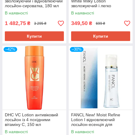
зволожуючий і відновлюючий
White Milky Lotion
лосьйон-сироватка, 180 мл
зволожуючий і легко
освітлюючий лосьйон з
В наявності
В наявності
маточним молочком, 140 мл
1 482,75
349,50
₴
₴
3 295 ₴
699 ₴
Купити
Купити
–42%
–30%
DHC VC Lotion антивіковий
FANCL New! Moist Refine
лосьйон із 4 похідними
Lotion I відновлюючий
вітаміну С, 150 мл
лосьйон-есенція для
нормальної і жирної шкіри,
В наявності
В наявності
30мл. До 10/2026