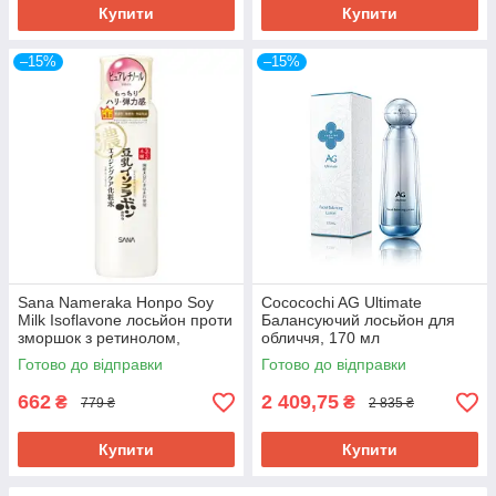
Купити
Купити
–15%
–15%
Sana Nameraka Honpo Soy
Cococochi AG Ultimate
Milk Isoflavone лосьйон проти
Балансуючий лосьйон для
зморшок з ретинолом,
обличчя, 170 мл
соєвим молоком,
Готово до відправки
Готово до відправки
керамідами, 200 мл
662
2 409,75
₴
₴
779 ₴
2 835 ₴
Купити
Купити