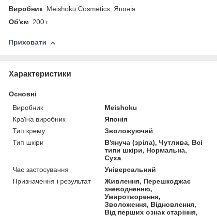
Виробник
: Meishoku Cosmetics, Японія
Об'єм
: 200 г
Приховати
Характеристики
Основні
Виробник
Meishoku
Країна виробник
Японія
Тип крему
Зволожуючий
Тип шкіри
В'януча (зріла), Чутлива, Всі
типи шкіри, Нормальна,
Суха
Час застосування
Універсальний
Призначення і результат
Живлення, Перешкоджає
зневодненню,
Умиротворення,
Зволоження, Відновлення,
Від перших ознак старіння,