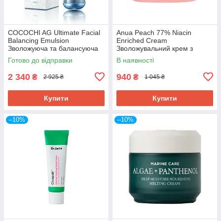
COCOCHI AG Ultimate Facial
Anua Peach 77% Niacin
Balancing Emulsion
Enriched Cream
Зволожуюча та балансуюча
Зволожувальний крем з
емульсія, 130 мл
екстратком персика, 50 мл.
Готово до відправки
В наявності
До 05/2027
2 340
940
₴
₴
2 925 ₴
1 045 ₴
Купити
Купити
–10%
–10%