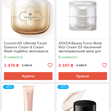
Cocochi AG Ultimate Facial
AXXZIA Beauty Force Moist
Essence Cream & Cream
Rich Cream EX Насичений
Mask подвійна зволожуюча
зволожувальний крем для
крем-маска від зморшок і
сяяння шкіри, 30 г
В наявності
В наявності
розширених пор, 20 і 90 г
1 476
4 197
₴
₴
2 460 ₴
6 995 ₴
Купити
Купити
–40%
–20%