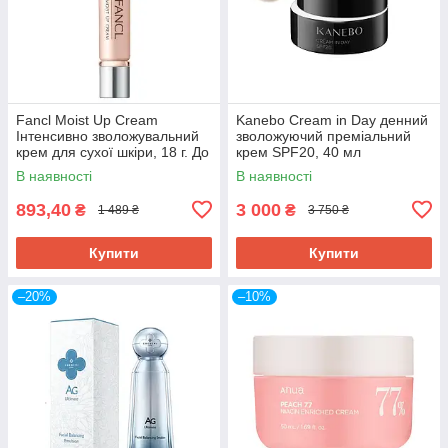
Fancl Moist Up Cream
Kanebo Cream in Day денний
Інтенсивно зволожувальний
зволожуючий преміальний
крем для сухої шкіри, 18 г. До
крем SPF20, 40 мл
10/2026
В наявності
В наявності
893,40
3 000
₴
₴
1 489 ₴
3 750 ₴
Купити
Купити
–20%
–10%