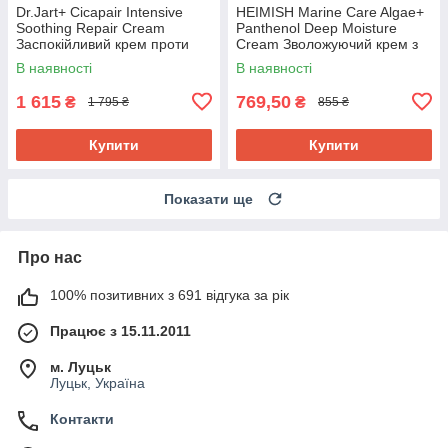
Dr.Jart+ Cicapair Intensive
HEIMISH Marine Care Algae+
Soothing Repair Cream
Panthenol Deep Moisture
Заспокійливий крем проти
Cream Зволожуючий крем з
почервонінь, 50 мл. До
морськими екстрактами, 55
В наявності
В наявності
05/2027
мл. До 04/2027
1 615
769,50
₴
₴
1 795 ₴
855 ₴
Купити
Купити
Показати ще
Про нас
100% позитивних з 691 відгука за рік
Працює з 15.11.2011
м. Луцьк
Луцьк, Україна
Контакти