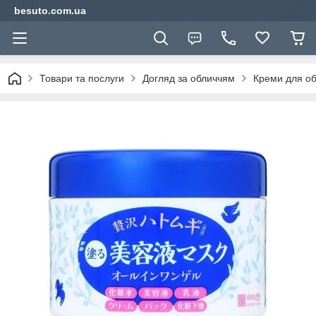
besuto.com.ua
Товари та послуги
Догляд за обличчям
Креми для об