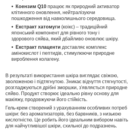
Коензим Q10
працює як природний активатор
клітинного оновлення, нейтралізуючи
пошкодження від навколишнього середовища.
Екстракт хатомуги
(коікс) – традиційний
японський компонент для рівного тону і
здорового сяйва, який дбайливо оновлює шкіру.
Екстракт плаценти
доставляє комплекс
амінокислот і пептидів, стимулюючи природне
вироблення колагену.
В результаті використання шкіра виглядає свіжою,
зволоженою і підтягнутою. Зникає відчуття стягнутості,
розгладжуються дрібні зморшки, з'являється природне
сяйво. Продукт створює ідеально рівну основу для
макіяжу, продовжуючи його стійкість.
Гель-крем створений з урахуванням особливих потреб
шкіри: без ароматизаторів, без барвників, з низькою
кислотністю. Це робить його ідеальним вибором навіть
для найчутливішої шкіри, схильної до подразнень.