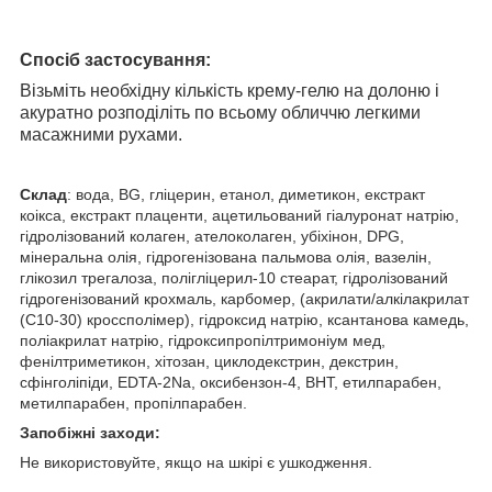
Спосіб застосування:
Візьміть необхідну кількість крему-гелю на долоню і
акуратно розподіліть по всьому обличчю легкими
масажними рухами.
Склад
: вода, BG, гліцерин, етанол, диметикон, екстракт
коікса, екстракт плаценти, ацетильований гіалуронат натрію,
гідролізований колаген, ателоколаген, убіхінон, DPG,
мінеральна олія, гідрогенізована пальмова олія, вазелін,
глікозил трегалоза, полігліцерил-10 стеарат, гідролізований
гідрогенізований крохмаль, карбомер, (акрилати/алкілакрилат
(C10-30) кроссполімер), гідроксид натрію, ксантанова камедь,
поліакрилат натрію, гідроксипропілтримоніум мед,
фенілтриметикон, хітозан, циклодекстрин, декстрин,
сфінголіпіди, EDTA-2Na, оксибензон-4, BHT, етилпарабен,
метилпарабен, пропілпарабен.
Запобіжні заходи:
Не використовуйте, якщо на шкірі є ушкодження.