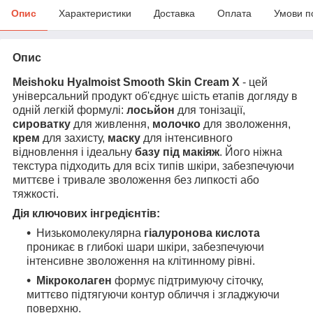
Опис
Характеристики
Доставка
Оплата
Умови п
Опис
Meishoku Hyalmoist Smooth Skin Cream X
- цей
універсальний продукт об'єднує шість етапів догляду в
одній легкій формулі:
лосьйон
для тонізації,
сироватку
для живлення,
молочко
для зволоження,
крем
для захисту,
маску
для інтенсивного
відновлення і ідеальну
базу під макіяж
. Його ніжна
текстура підходить для всіх типів шкіри, забезпечуючи
миттєве і тривале зволоження без липкості або
тяжкості.
Дія ключових інгредієнтів:
Низькомолекулярна
гіалуронова кислота
проникає в глибокі шари шкіри, забезпечуючи
інтенсивне зволоження на клітинному рівні.
Мікроколаген
формує підтримуючу сіточку,
миттєво підтягуючи контур обличчя і згладжуючи
поверхню.