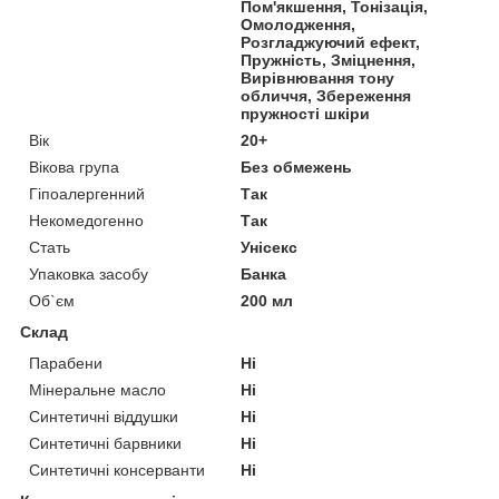
Пом'якшення, Тонізація,
Омолодження,
Розгладжуючий ефект,
Пружність, Зміцнення,
Вирівнювання тону
обличчя, Збереження
пружності шкіри
Вік
20+
Вікова група
Без обмежень
Гіпоалергенний
Так
Некомедогенно
Так
Стать
Унісекс
Упаковка засобу
Банка
Об`єм
200 мл
Склад
Парабени
Ні
Мінеральне масло
Ні
Синтетичні віддушки
Ні
Синтетичні барвники
Ні
Синтетичні консерванти
Ні