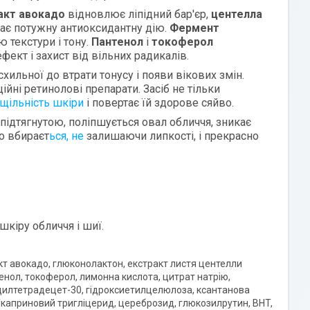
акт авокадо
відновлює ліпідний бар'єр,
центелла
ає потужну антиоксидантну дію.
Фермент
 текстури і тону.
Пантенол
і
токоферол
кт і захист від вільних радикалів.
хильної до втрати тонусу і появи вікових змін.
ійні ретинолові препарати. Засіб не тільки
щільність шкіри
і повертає їй здорове сяйво.
підтягнутою, поліпшується овал обличчя, зникає
о вбираєт
ься, не
залишаючи липкості, і прекрасно
шкіру обличчя і шиї.
тракт авокадо, глюконолактон, екстракт листя центелли
тенол, токоферол, лимонна кислота, цитрат натрію,
цилтетрадецет-30, гідроксиетилцелюлоза, ксантанова
/каприновий тригліцерид, цереброзид, глюкозилрутин, BHT,