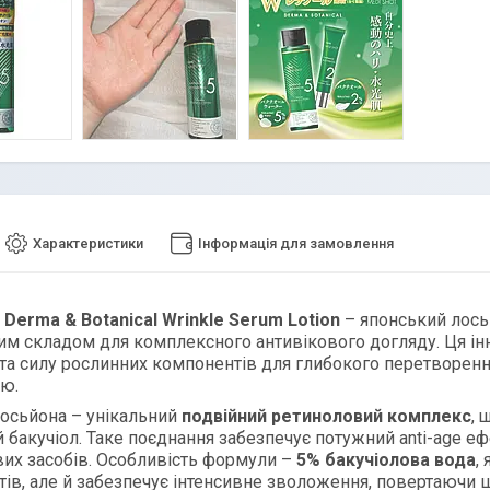
Характеристики
Інформація для замовлення
 Derma & Botanical Wrinkle Serum Lotion
– японський лось
м складом для комплексного антивікового догляду. Ця ін
та силу рослинних компонентів для глибокого перетворенн
ою.
лосьйона – унікальний
подвійний ретиноловий комплекс
, 
 бакучіол. Таке поєднання забезпечує потужний anti-age е
их засобів. Особливість формули –
5% бакучіолова вода
,
ів, але й забезпечує інтенсивне зволоження, повертаючи шк