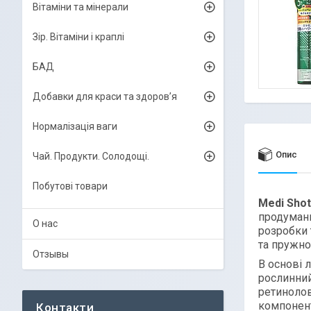
Вітаміни та мінерали
Зір. Вітаміни і краплі
БАД
Добавки для краси та здоров’я
Нормалізація ваги
Опис
Чай. Продукти. Солодощі.
Побутові товари
Medi Shot
продумани
О нас
розробки 
та пружн
Отзывы
В основі 
рослинний
ретинолов
компонент