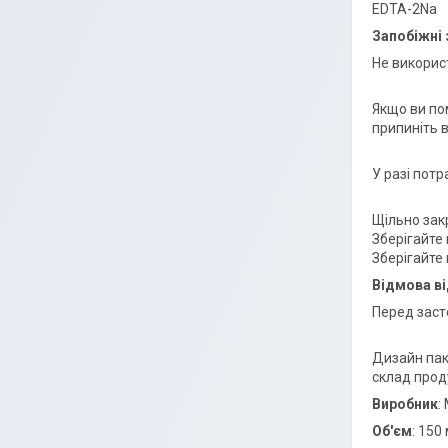
EDTA-2Na
Запобіжні 
Не викорис
Якщо ви пом
припиніть 
У разі пот
Щільно зак
Зберігайте
Зберігайте 
Відмова ві
Перед заст
Дизайн пак
склад проду
Виробник
:
Об'єм
: 150