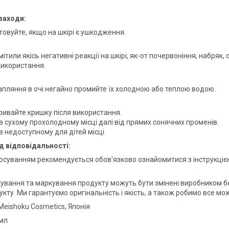
заходи:
товуйте, якщо на шкірі є ушкодження.
ітили якісь негативні реакції на шкірі, як-от почервоніння, набряк,
використання.
рапляння в очі негайно промийте їх холодною або теплою водою.
ривайте кришку після використання.
 в сухому прохолодному місці далі від прямих сонячних променів.
в недоступному для дітей місці.
д відповідальності:
осуванням рекомендується обов'язково ознайомитися з інструкціє
ування та маркування продукту можуть бути змінені виробником без
кту. Ми гарантуємо оригінальність і якість, а також робимо все мо
 Meishoku Cosmetics, Японія
 мл