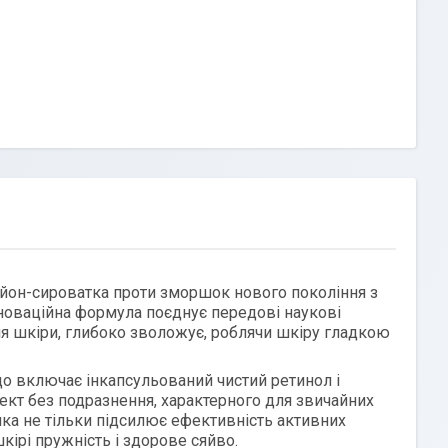
йон-сироватка проти зморшок нового покоління з
новаційна формула поєднує передові наукові
я шкіри, глибоко зволожує, роблячи шкіру гладкою
що включає інкапсульований чистий ретинол і
фект без подразнення, характерного для звичайних
 яка не тільки підсилює ефективність активних
ірі пружність і здорове сяйво.