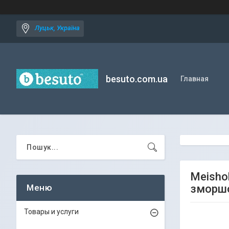
Луцьк, Україна
besuto.com.ua
Главная
Meisho
зморшо
Товары и услуги