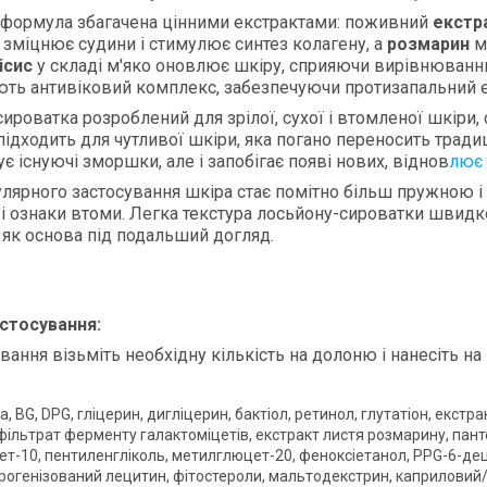
 формула збагачена цінними екстрактами: поживний
екстр
зміцнює судини і стимулює синтез колагену, а
розмарин
м
ісис
у складі м'яко оновлює шкіру, сприяючи вирівнюванню
ь антивіковий комплекс, забезпечуючи протизапальний ефе
ироватка розроблений для зрілої, сухої і втомленої шкіри, с
підходить для чутливої шкіри, яка погано переносить традиц
є існуючі зморшки, але і запобігає появі нових, віднов
лює 
улярного застосування шкіра стає помітно більш пружною і 
 і ознаки втоми. Легка текстура лосьйону-сироватки швидк
 як основа під подальший догляд.
астосування:
вання візьміть необхідну кількість на долоню і нанесіть на 
да, BG, DPG, гліцерин, дигліцерин, бактіол, ретинол, глутатіон, екс
, фільтрат ферменту галактоміцетів, екстракт листя розмарину, пан
т-10, пентиленгліколь, метилглюцет-20, феноксіетанол, PPG-6-де
дрогенізований лецитин, фітостероли, мальтодекстрин, каприловий