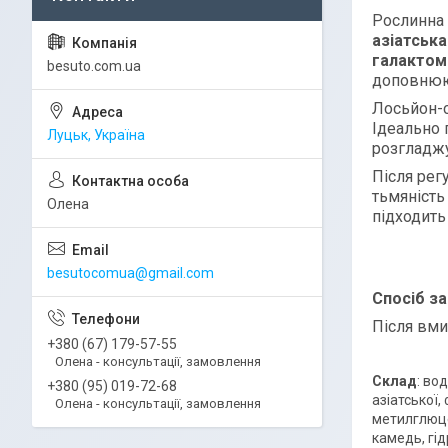
Рослинна
азіатська
галактом
besuto.com.ua
доповнюют
Лосьйон-с
Ідеально 
Луцьк, Україна
розгладжу
Після рег
тьмяність
Олена
підходить
besutocomua@gmail.com
Спосіб з
Після вми
+380 (67) 179-57-55
Олена - консультації, замовлення
Склад
: во
+380 (95) 019-72-68
азіатської
Олена - консультації, замовлення
метилглюце
камедь, гі