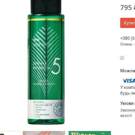
795 
Купи
+380 (6
Олена -
У компа
будь-я
Законом не передбачено повернення та обмін даного товару належної
якості