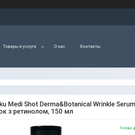
Товары и услуги
О нас
Контакты
ku Medi Shot Derma&Botanical Wrinkle Seru
к з ретинолом, 150 мл
Готово 