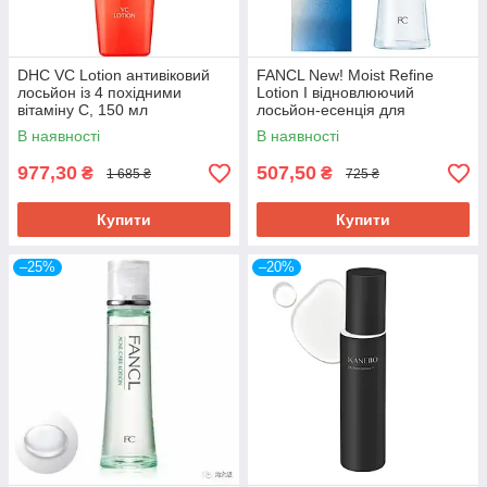
DHC VC Lotion антивіковий
FANCL New! Moist Refine
лосьйон із 4 похідними
Lotion I відновлюючий
вітаміну С, 150 мл
лосьйон-есенція для
нормальної і жирної шкіри,
В наявності
В наявності
30мл. До 10/2026
977,30
507,50
₴
₴
1 685 ₴
725 ₴
Купити
Купити
–25%
–20%