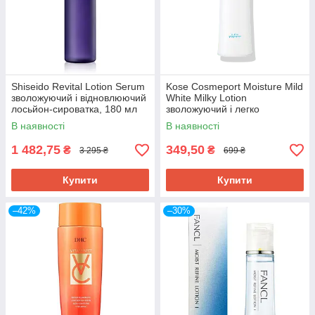
Shiseido Revital Lotion Serum
Kose Cosmeport Moisture Mild
зволожуючий і відновлюючий
White Milky Lotion
лосьйон-сироватка, 180 мл
зволожуючий і легко
освітлюючий лосьйон з
В наявності
В наявності
маточним молочком, 140 мл
1 482,75
349,50
₴
₴
3 295 ₴
699 ₴
Купити
Купити
–42%
–30%