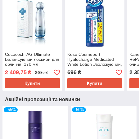
Cococochi AG Ultimate
Kose Cosmeport
Kan
Балансуючий лосьйон для
Hyalocharge Medicated
RePu
обличчя, 170 мл
White Lotion Зволожуючий,
очищ
освітлюючий лосьйон для
2 409,75
696
2 3
₴
₴
2 835 ₴
обличчя, 180 мл
Купити
Купити
Акційні пропозиції та новинки
–55%
–50%