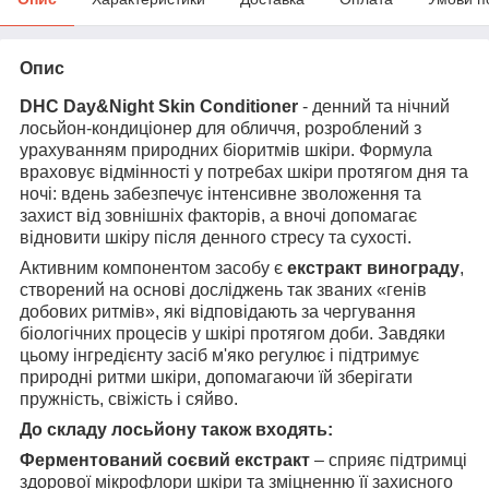
Опис
DHC Day&Night Skin Conditioner
- денний та нічний
лосьйон-кондиціонер для обличчя, розроблений з
урахуванням природних біоритмів шкіри. Формула
враховує відмінності у потребах шкіри протягом дня та
ночі: вдень забезпечує інтенсивне зволоження та
захист від зовнішніх факторів, а вночі допомагає
відновити шкіру після денного стресу та сухості.
Активним компонентом засобу є
екстракт винограду
,
створений на основі досліджень так званих «генів
добових ритмів», які відповідають за чергування
біологічних процесів у шкірі протягом доби. Завдяки
цьому інгредієнту засіб м'яко регулює і підтримує
природні ритми шкіри, допомагаючи їй зберігати
пружність, свіжість і сяйво.
До складу лосьйону також входять:
Ферментований соєвий екстракт
– сприяє підтримці
здорової мікрофлори шкіри та зміцненню її захисного