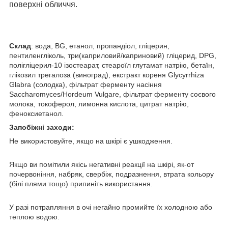
поверхні обличчя.
Склад
: вода, BG, етанол, пропандіол, гліцерин,
пентиленгліколь, три(каприловий/каприновий) гліцерид, DPG,
полігліцерил-10 ізостеарат, стеароїл глутамат натрію, бетаїн,
глікозил трегалоза (виноград), екстракт кореня Glycyrrhiza
Glabra (солодка), фільтрат ферменту насіння
Saccharomyces/Hordeum Vulgare, фільтрат ферменту соєвого
молока, токоферол, лимонна кислота, цитрат натрію,
феноксиетанол.
Запобіжні заходи:
Не використовуйте, якщо на шкірі є ушкодження.
Якщо ви помітили якісь негативні реакції на шкірі, як-от
почервоніння, набряк, свербіж, подразнення, втрата кольору
(білі плями тощо) припиніть використання.
У разі потрапляння в очі негайно промийте їх холодною або
теплою водою.