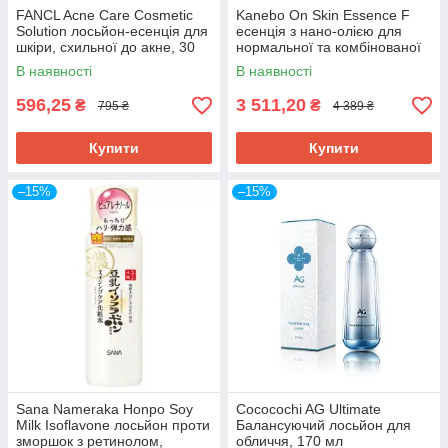
FANCL Acne Care Cosmetic
Kanebo On Skin Essence F
Solution лосьйон-есенція для
есенція з нано-олією для
шкіри, схильної до акне, 30
нормальної та комбінованої
мл. До 11/2026
шкіри,125 мл
В наявності
В наявності
596,25
3 511,20
₴
₴
795 ₴
4 389 ₴
Купити
Купити
–15%
–15%
Sana Nameraka Honpo Soy
Cococochi AG Ultimate
Milk Isoflavone лосьйон проти
Балансуючий лосьйон для
зморшок з ретинолом,
обличчя, 170 мл