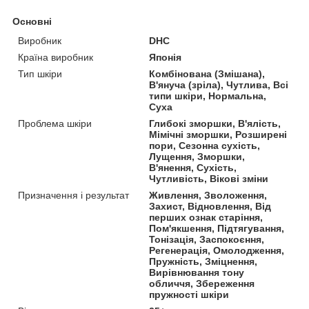
Основні
Виробник
DHC
Країна виробник
Японія
Тип шкіри
Комбінована (Змішана),
В'януча (зріла), Чутлива, Всі
типи шкіри, Нормальна,
Суха
Проблема шкіри
Глибокі зморшки, В'ялість,
Мімічні зморшки, Розширені
пори, Сезонна сухість,
Лущення, Зморшки,
В'янення, Сухість,
Чутливість, Вікові зміни
Призначення і результат
Живлення, Зволоження,
Захист, Відновлення, Від
перших ознак старіння,
Пом'якшення, Підтягування,
Тонізація, Заспокоєння,
Регенерація, Омолодження,
Пружність, Зміцнення,
Вирівнювання тону
обличчя, Збереження
пружності шкіри