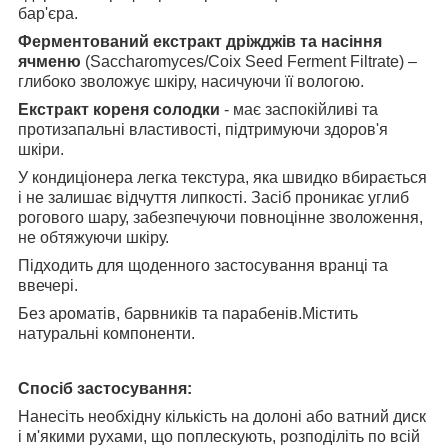
бар'єра.
Ферментований екстракт дріжджів та насіння
ячменю
(Saccharomyces/Coix Seed Ferment Filtrate) –
глибоко зволожує шкіру, насичуючи її вологою.
Екстракт кореня солодки
- має заспокійливі та
протизапальні властивості, підтримуючи здоров'я
шкіри.
У кондиціонера легка текстура, яка швидко вбирається
і не залишає відчуття липкості. Засіб проникає углиб
рогового шару, забезпечуючи повноцінне зволоження,
не обтяжуючи шкіру.
Підходить для щоденного застосування вранці та
ввечері.
Без ароматів, барвників та парабенів.Містить
натуральні компоненти.
Спосіб застосування:
Нанесіть необхідну кількість на долоні або ватний диск
і м'якими рухами, що поплескують, розподіліть по всій