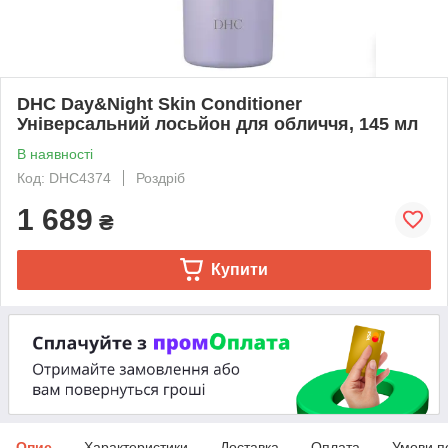
DHC Day&Night Skin Conditioner
Універсальний лосьйон для обличчя, 145 мл
В наявності
Код: DHC4374
Роздріб
1 689
₴
Купити
Опис
Характеристики
Доставка
Оплата
Умови п