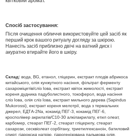
квітковий аромат.
Спосіб застосування:
Після очищення обличчя використовуйте цей засіб як
перший крок вашого ритуалу догляду за шкірою.
Нанесіть засіб приблизно двічі на ватний диск і
акуратно втирайте його в шкіру.
Склад:
вода, BG, етанол, гліцерин, екстракт плодів абрикоса
китайського, олія кунжутного насіння, фільтрат ферменту
сахароміцетів/сліз Іова, екстракт квіток жимолості, екстракт
кореня дудника падуболистного, токоферол, вода насіння
сліз Іова, олія сліз Іова, екстракт мильного дерева (Sapindus
Mukorossi), екстракт кореня мелотрії, вода з термальних
джерел, ЕДТА-2Na, кокамід ПЕГ-3, кокамід ПЕГ-6,
кросполімер акрилатів/С10-30 алкілакрилату, етил олеат,
карбомер, стеарат ПЕГ-2, стеарат гліцерилу, стеарат
сахарози, сесквіолеат сорбітану, триетилгексаноін, батиловий
спирт, гідроксид натрію, гідрогенізована пальмова олія,