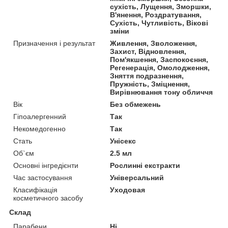
сухість, Лущення, Зморшки,
В'янення, Роздратування,
Сухість, Чутливість, Вікові
зміни
Призначення і результат
Живлення, Зволоження,
Захист, Відновлення,
Пом'якшення, Заспокоєння,
Регенерація, Омолодження,
Зняття подразнення,
Пружність, Зміцнення,
Вирівнювання тону обличчя
Вік
Без обмежень
Гіпоалергенний
Так
Некомедогенно
Так
Стать
Унісекс
Об`єм
2.5 мл
Основні інгредієнти
Рослинні екстракти
Час застосування
Універсальний
Класифікація
Уходовая
косметичного засобу
Склад
Парабени
Ні