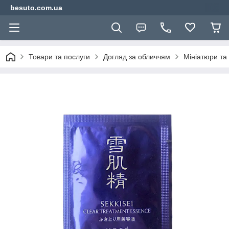
besuto.com.ua
Товари та послуги
Догляд за обличчям
Мініатюри та