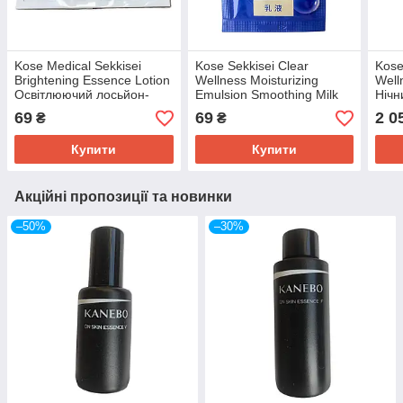
Kose Medical Sekkisei
Kose Sekkisei Clear
Kose
Brightening Essence Lotion
Wellness Moisturizing
Well
Освітлюючий лосьйон-
Emulsion Smoothing Milk
Нічн
есенція, пробник 6 мл (2х
Розгладжуюче зволожуюче
шкір
69
69
2 0
₴
₴
3 мл)
молочко, пробник 2,5 мл
Купити
Купити
Акційні пропозиції та новинки
–50%
–30%