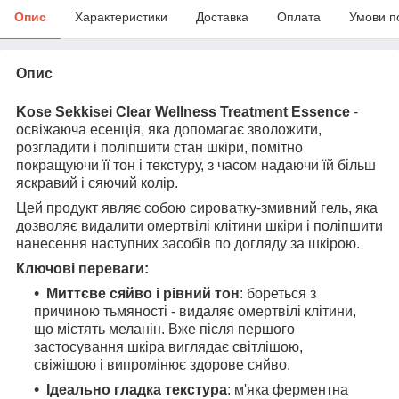
Опис
Характеристики
Доставка
Оплата
Умови п
Опис
Kose Sekkisei Clear Wellness Treatment Essence
-
освіжаюча есенція, яка допомагає зволожити,
розгладити і поліпшити стан шкіри, помітно
покращуючи її тон і текстуру, з часом надаючи їй більш
яскравий і сяючий колір.
Цей продукт являє собою сироватку-змивний гель, яка
дозволяє видалити омертвілі клітини шкіри і поліпшити
нанесення наступних засобів по догляду за шкірою.
Ключові переваги:
Миттєве сяйво і рівний тон
: бореться з
причиною тьмяності - видаляє омертвілі клітини,
що містять меланін. Вже після першого
застосування шкіра виглядає світлішою,
свіжішою і випромінює здорове сяйво.
Ідеально гладка текстура
: м'яка ферментна