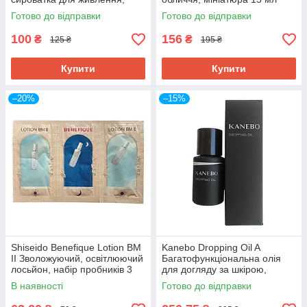
пробник 0,6 мл
Готово до відправки
Готово до відправки
100
156
₴
₴
125 ₴
195 ₴
Купити
Купити
–20%
–15%
Shiseido Benefique Lotion ВМ
Kanebo Dropping Oil A
II Зволожуючий, освітлюючий
Багатофункціональна олія
лосьйон, набір пробників 3
для догляду за шкірою,
шт
волоссям, кутикулою,
В наявності
Готово до відправки
пробник 3,5 мл