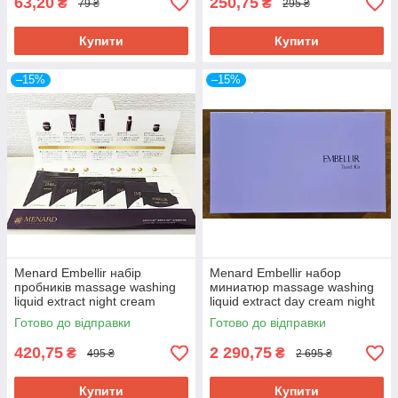
63,20
250,75
₴
₴
79 ₴
295 ₴
Купити
Купити
–15%
–15%
Menard Embellir набір
Menard Embellir набор
пробників massage washing
миниатюр massage washing
liquid extract night cream
liquid extract day cream night
cream
Готово до відправки
Готово до відправки
420,75
2 290,75
₴
₴
495 ₴
2 695 ₴
Купити
Купити