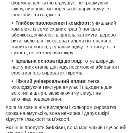
формула делікатно відлущує, не травмуючи
шкіру, вирівнює мікрорельєф і дарує відчу
ття
шовк
овистої гладкості.
Глибоке зволоження і комфорт
: унікальний
комплекс із семи східних трав (японська
абрикоса, жимолость, дягель, хатомуга, дерево
рита, мелотрія і кокосова пальма) інтенсивно
живить вологою, усуваючи відчуття стягнутості і
сухості, не обтяжуючи шкіру.
Ідеальна основа під догляд
: готує шкіру до
наступних етапів догляду, посилюючи вбирання і
ефективність сироваток і кремів.
Ніжний універсальний вплив
: легка
охолоджуюча текстура емульсії підходить для
всіх типів шкіри, включаючи чутливу, і не
викликає подразнення.
Хоча за зовнішнім виглядом і кольором сироватка
схожа на емульсію, вона нежирна і дарує шкірі
відчуття гладкості та м'якості.
Як і інші продукти
Sekkisei
, вона має м'який і сучасний