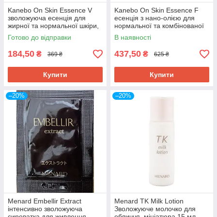
Kanebo On Skin Essence V
Kanebo On Skin Essence F
зволожуюча есенція для
есенція з нано-олією для
жирної та нормальної шкіри,
нормальної та комбінованої
пробник 10 мл
шкіри, пробник 20 мл
Готово до відправки
В наявності
184,50
437,50
₴
₴
369 ₴
625 ₴
Купити
Купити
–20%
–20%
Menard Embellir Extract
Menard TK Milk Lotion
інтенсивно зволожуюча
Зволожуюче молочко для
сироватка для живлення,
обличчя, мініатюра 15 мл