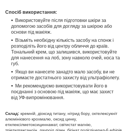
Спосіб використання:
Використовуйте після підготовки шкіри за
допомогою засобів для догляду за шкірою або
основи під макіяж.
Візьміть необхідну кількість засобу на спонж і
розподіліть його від центру обличчя до країв.
Тональний крем, що залишився, використовуйте
для нанесення на лоб, зону навколо очей, носа та
губ.
Якщо ви нанесете занадто мало засобу, ви не
отримаєте достатнього захисту від ультрафіолету.
Ми рекомендуємо використовувати його в
поєднанні з основою під макіяж, що має захист
від УФ-випромінювання.
Склад:
кремній, діоксид титану, нітрид бору, октелексукніт
алюмінієвого крохмалю, оксид цинку,
етилексілметоксициннамат, світистат магнію,
тріетилгексаноїн, лауроіл лізин, бігінат полігліцерил-6 ефірів