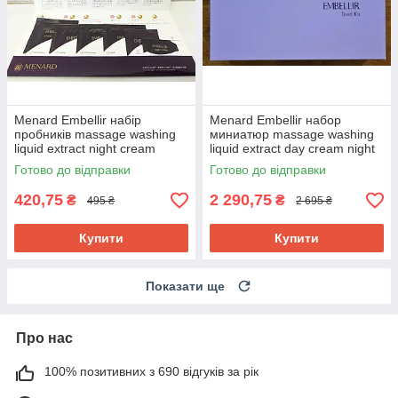
Menard Embellir набір
Menard Embellir набор
пробників massage washing
миниатюр massage washing
liquid extract night cream
liquid extract day cream night
cream
Готово до відправки
Готово до відправки
420,75
2 290,75
₴
₴
495 ₴
2 695 ₴
Купити
Купити
Показати ще
Про нас
100% позитивних з 690 відгуків за рік