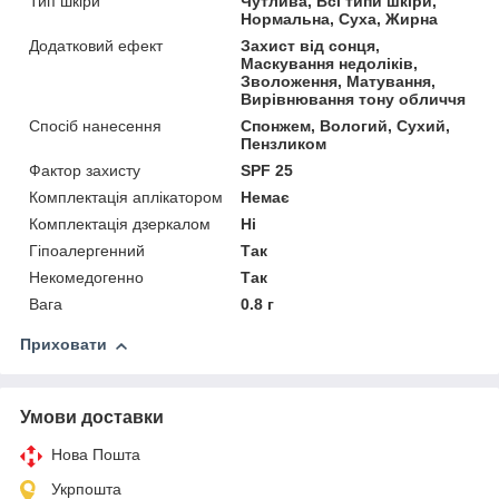
Тип шкіри
Чутлива, Всі типи шкіри,
Нормальна, Суха, Жирна
Додатковий ефект
Захист від сонця,
Маскування недоліків,
Зволоження, Матування,
Вирівнювання тону обличчя
Спосіб нанесення
Спонжем, Вологий, Сухий,
Пензликом
Фактор захисту
SPF 25
Комплектація аплікатором
Немає
Комплектація дзеркалом
Ні
Гіпоалергенний
Так
Некомедогенно
Так
Вага
0.8 г
Приховати
Умови доставки
Нова Пошта
Укрпошта