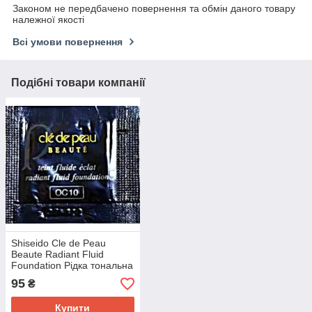
Законом не передбачено повернення та обмін даного товару
належної якості
Всі умови повернення
Подібні товари компанії
Shiseido Cle de Peau
Beaute Radiant Fluid
Foundation Рідка тональна
основа SPF25 PA++
95
₴
#Ocher 10 0,3 г пробн
Купити