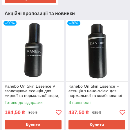
Акційні пропозиції та новинки
–50%
–30%
Kanebo On Skin Essence V
Kanebo On Skin Essence F
зволожуюча есенція для
есенція з нано-олією для
жирної та нормальної шкіри,
нормальної та комбінованої
пробник 10 мл
шкіри, пробник 20 мл
Готово до відправки
В наявності
184,50
437,50
₴
₴
369 ₴
625 ₴
Купити
Купити