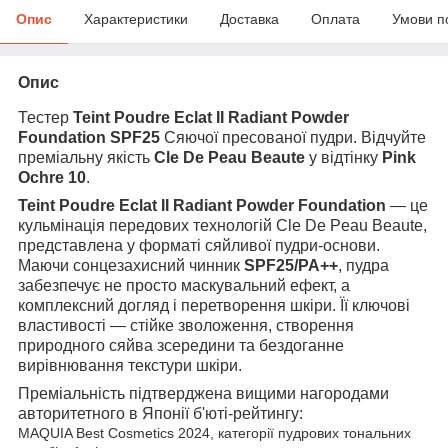
Опис
Характеристики
Доставка
Оплата
Умови п
Опис
Тестер
Teint Poudre Eclat II Radiant Powder
Foundation SPF25
Сяючої пресованої пудри. Відчуйте
преміальну якість
Cle De Peau Beaute
у відтінку
Pink
Ochre 10
.
Teint Poudre Eclat II Radiant Powder Foundation
— це
кульмінація передових технологій Cle De Peau Beaute,
представлена у форматі сяйливої пудри-основи.
Маючи сонцезахисний чинник
SPF25/PA++
, пудра
забезпечує не просто маскувальний ефект, а
комплексний догляд і перетворення шкіри. Її ключові
властивості — стійке зволоження, створення
природного сяйва зсередини та бездоганне
вирівнювання текстури шкіри.
Преміальність підтверджена вищими нагородами
авторитетного в Японії б'юті-рейтингу:
MAQUIA Best Cosmetics 2024, категорії пудрових тональних