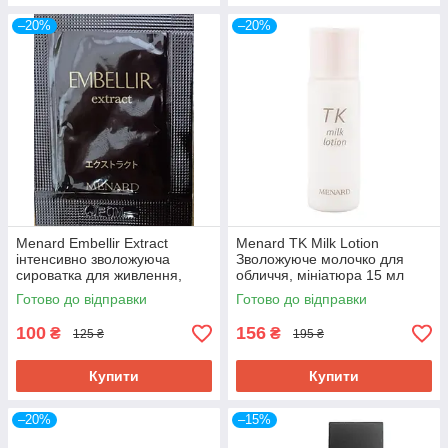
–20%
–20%
Menard Embellir Extract
Menard TK Milk Lotion
інтенсивно зволожуюча
Зволожуюче молочко для
сироватка для живлення,
обличчя, мініатюра 15 мл
пробник 0,6 мл
Готово до відправки
Готово до відправки
100
156
₴
₴
125 ₴
195 ₴
Купити
Купити
–20%
–15%