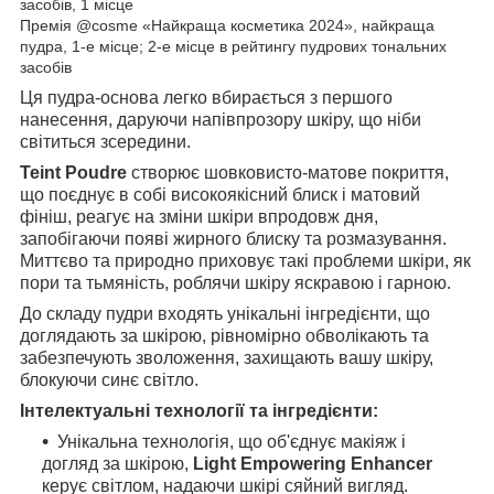
засобів, 1 місце
Премія @cosme «Найкраща косметика 2024», найкраща
пудра, 1-е місце; 2-е місце в рейтингу пудрових тональних
засобів
Ця пудра-основа легко вбирається з першого
нанесення, даруючи напівпрозору шкіру, що ніби
світиться зсередини.
Teint Poudre
створює шовковисто-матове покриття,
що поєднує в собі високоякісний блиск і матовий
фініш, реагує на зміни шкіри впродовж дня,
запобігаючи появі жирного блиску та розмазування.
Миттєво та природно приховує такі проблеми шкіри, як
пори та тьмяність, роблячи шкіру яскравою і гарною.
До складу пудри входять унікальні інгредієнти, що
доглядають за шкірою, рівномірно обволікають та
забезпечують зволоження, захищають вашу шкіру,
блокуючи синє світло.
Інтелектуальні технології та інгредієнти:
Унікальна технологія, що об'єднує макіяж і
догляд за шкірою,
Light Empowering Enhancer
керує світлом, надаючи шкірі сяйний вигляд.