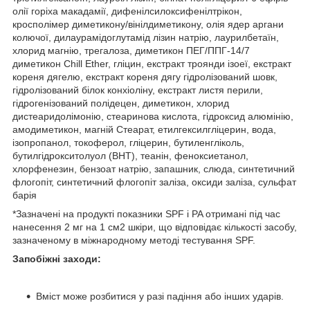
олії горіха макадамії, дифенілсилоксифенілтрікон,
кросполімер диметикону/вінілдиметикону, олія ядер аргани
колючої, дилаурамідоглутамід лізин натрію, лаурилбетаїн,
хлорид магнію, трегалоза, диметикон ПЕГ/ППГ-14/7
диметикон Chill Ether, гліцин, екстракт троянди ізоеї, екстракт
кореня дягелю, екстракт кореня дягу гідролізований шовк,
гідролізований білок конхіоліну, екстракт листя перили,
гідрогенізований полідецен, диметикон, хлорид
дистеаридолімонію, стеаринова кислота, гідроксид алюмінію,
амодиметикон, магній Стеарат, етилгексилгліцерин, вода,
ізопропанол, токоферол, гліцерин, бутиленгліколь,
бутилгідрокситолуол (BHT), теанін, феноксиетанол,
хлорфенезин, бензоат натрію, запашник, слюда, синтетичний
флогопіт, синтетичний флогопіт заліза, оксиди заліза, сульфат
барія
*Зазначені на продукті показники SPF і PA отримані під час
нанесення 2 мг на 1 см2 шкіри, що відповідає кількості засобу,
зазначеному в міжнародному методі тестування SPF.
Запобіжні заходи:
Вміст може розбитися у разі падіння або інших ударів.