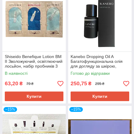
Shiseido Benefique Lotion ВМ
Kanebo Dropping Oil A
II Зволожуючий, освітлюючий
Багатофункціональна олія
лосьйон, набір пробників 3
для догляду за шкірою,
шт
волоссям, кутикулою,
В наявності
Готово до відправки
пробник 3,5 мл
63,20
250,75
₴
₴
79 ₴
295 ₴
Купити
Купити
–15%
–15%