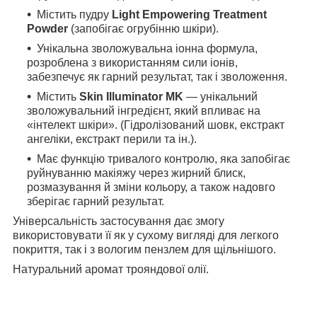
Містить пудру
Light Empowering Treatment
Powder
(запобігає огрубінню шкіри).
Унікальна зволожувальна іонна формула,
розроблена з використанням сили іонів,
забезпечує як гарний результат, так і зволоження.
Містить
Skin Illuminator MK
— унікальний
зволожувальний інгредієнт, який впливає на
«інтелект шкіри». (Гідролізований шовк, екстракт
ангеліки, екстракт перили та ін.).
Має функцію тривалого контролю, яка запобігає
руйнуванню макіяжу через жирний блиск,
розмазування й зміни кольору, а також надовго
зберігає гарний результат.
Універсальність застосування дає змогу
використовувати її як у сухому вигляді для легкого
покриття, так і з вологим пензлем для щільнішого.
Натуральний аромат трояндової олії.