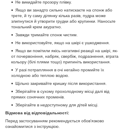
Не викидайте прозору плівку.
Якщо ви занадто сильно натискаєте на спонж або
трете, й ту саму ділянку кілька разів, пудра може
злипнутися й утворити грудки або крупинки. Наносьте
тональний крем акуратно.
Завжди тримайте спонж чистим.
Не використовуйте, якщо на шкірі є ушкодження.
Якщо ви помітили якісь негативні реакції на шкірі, як-
от почервоніння, набряк, свербіж, подразнення, втрата
кольору (білі плями тощо) припиніть використання.
У разі потрапляння в очі негайно промийте їх
холодною або теплою водою.
Щільно закривайте кришку після використання.
Зберігайте в сухому прохолодному місці далі від
прямих сонячних променів.
Зберігайте в недоступному для дітей місці.
Відмова від відповідальності:
Перед застосуванням рекомендується обов'язково
ознайомитися з інструкцією.