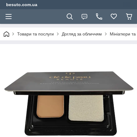
besuto.com.ua
Товари та послуги
Догляд за обличчям
Мініатюри та