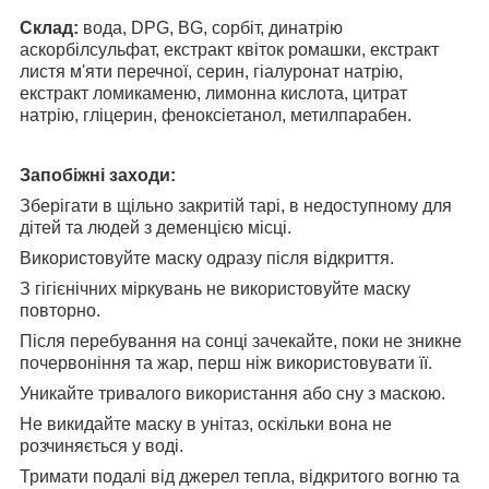
Склад:
вода, DPG, BG, сорбіт, динатрію
аскорбілсульфат, екстракт квіток ромашки, екстракт
листя м'яти перечної, серин, гіалуронат натрію,
екстракт ломикаменю, лимонна кислота, цитрат
натрію, гліцерин, феноксіетанол, метилпарабен.
Запобіжні заходи:
Зберігати в щільно закритій тарі, в недоступному для
дітей та людей з деменцією місці.
Використовуйте маску одразу після відкриття.
З гігієнічних міркувань не використовуйте маску
повторно.
Після перебування на сонці зачекайте, поки не зникне
почервоніння та жар, перш ніж використовувати її.
Уникайте тривалого використання або сну з маскою.
Не викидайте маску в унітаз, оскільки вона не
розчиняється у воді.
Тримати подалі від джерел тепла, відкритого вогню та