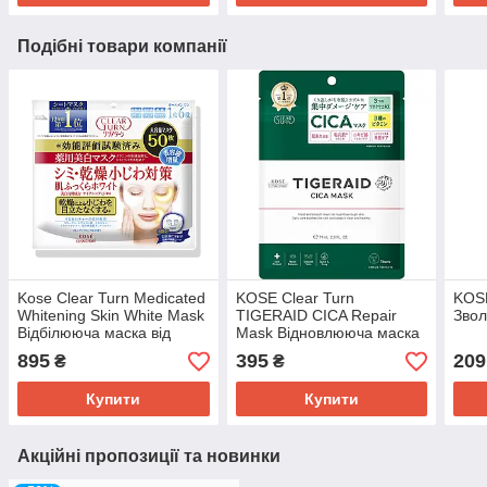
Подібні товари компанії
Kose Clear Turn Medicated
KOSE Clear Turn
KOSE
Whitening Skin White Mask
TIGERAID CICA Repair
Звол
Відбілююча маска від
Mask Відновлююча маска
дрібних зморшок, з
для проблемної шкіри, 7
895
395
209
₴
₴
ніацинамидом, 50 шт
шт
Купити
Купити
Акційні пропозиції та новинки