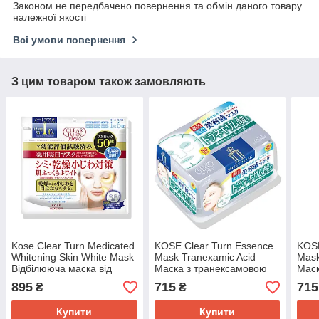
Законом не передбачено повернення та обмін даного товару
належної якості
Всі умови повернення
З цим товаром також замовляють
Kose Clear Turn Medicated
KOSE Clear Turn Essence
KOSE
Whitening Skin White Mask
Mask Tranexamic Acid
Mask
Відбілююча маска від
Маска з транексамовою
Маск
дрібних зморшок, з
кислотою, 30 шт
кисл
895
715
715
₴
₴
ніацинамидом, 50 шт
Купити
Купити