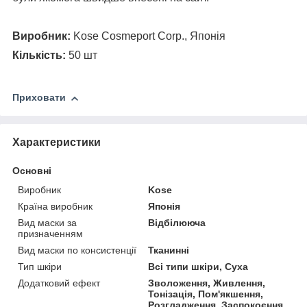
Виробник:
Kose Cosmeport Corp., Японія
Кількість:
50 шт
Приховати
Характеристики
Основні
Виробник
Kose
Країна виробник
Японія
Вид маски за
Відбілююча
призначенням
Вид маски по консистенції
Тканинні
Тип шкіри
Всі типи шкіри, Суха
Додатковий ефект
Зволоження, Живлення,
Тонізація, Пом'якшення,
Розгладження, Заспокоєння