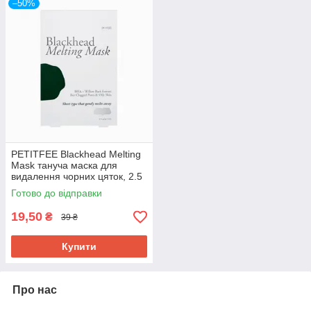
–50%
PETITFEE Blackhead Melting
Mask тануча маска для
видалення чорних цяток, 2.5
мл 1 шт. До 08/2026
Готово до відправки
19,50
₴
39 ₴
Купити
Про нас