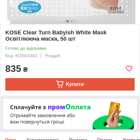
KOSE Clear Turn Babyish White Mask
Освітлююча маска, 50 шт
Готово до відправки
Код: KOSE4482
Роздріб
835
₴
Купити
Опис
Характеристики
Доставка
Оплата
Умови п