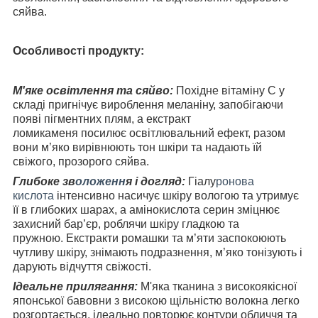
сяйва.
Особливості продукту:
М'яке освітлення та сяйво:
Похідне вітаміну С у
складі пригнічує вироблення меланіну, запобігаючи
появі пігментних плям, а екстракт
ломикаменя посилює освітлювальний ефект, разом
вони м’яко вирівнюють тон шкіри та надають їй
свіжого, прозорого сяйва.
Глибоке зв
оложенн
я і догляд:
Гіалу
ронова
кислота
інтенсивно насичує шкіру вологою та утримує
її в глибоких шарах, а амінокислота серин зміцнює
захисний бар’єр, роблячи шкіру гладкою та
пружною.
Екстракти ромашки та м’яти заспокоюють
чутливу шкіру, знімають подразнення, м’яко тонізують і
дарують відчуття свіжості.
Ідеальне прилягання:
М'яка тканина з високоякісної
японської бавовни з високою щільністю волокна легко
розгортається, ідеально повторює контури обличчя та